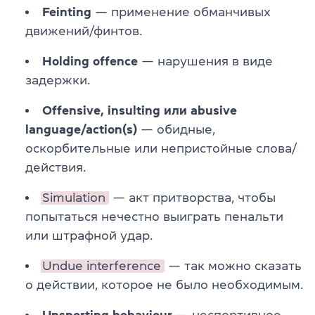
Feinting
— применение обманчивых
движений/финтов.
Holding offence
— нарушения в виде
задержки.
Offensive, insulting или abusive
language/action(s)
— обидные,
оскорбительные или непристойные слова/
действия.
Simulation
— акт притворства, чтобы
попытаться нечестно выиграть пенальти
или штрафной удар.
Undue interference
— так можно сказать
о действии, которое не было необходимым.
Unsporting behaviour
— неспортивное