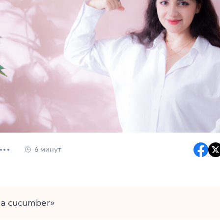
6 минут
s a cucumber»