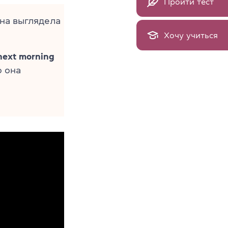
Пройти тест
а выглядела
Хочу учиться
 next morning
о она