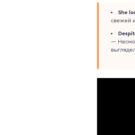
She lo
свежей к
Despit
— Несмо
выглядел