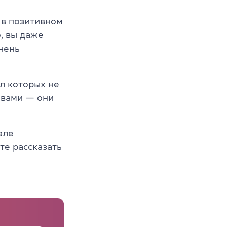
и в позитивном
, вы даже
очень
сл которых не
овами — они
але
те рассказать