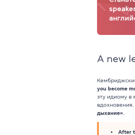
speake
англий
A new le
Кембриджский
you become mor
эту идиому в 
вдохновения.
дыхание»
.
After 