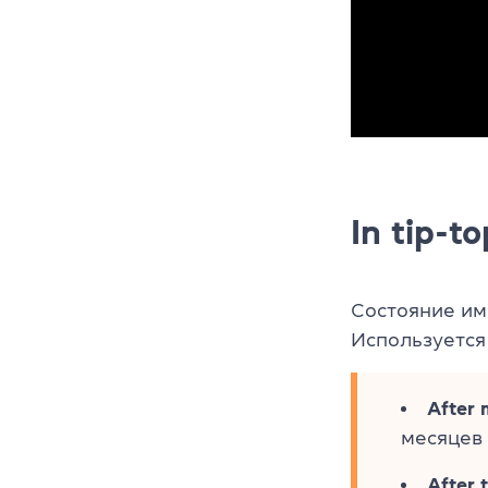
In tip-t
Состояние и
Используется
After 
месяцев 
After 