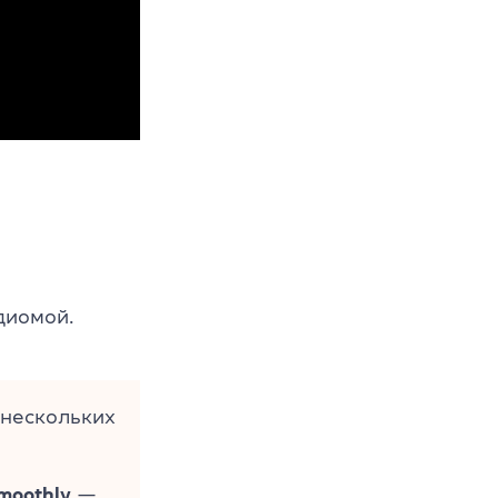
диомой.
нескольких
smoothly
—