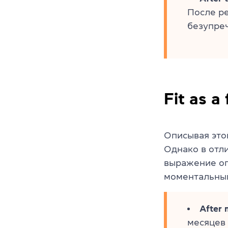
После р
безупреч
Fit as a 
Описывая это
Однако в отлич
выражение о
моментальный
After 
месяцев 