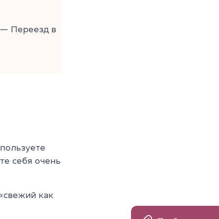
— Переезд в
спользуете
ете себя очень
«свежий как