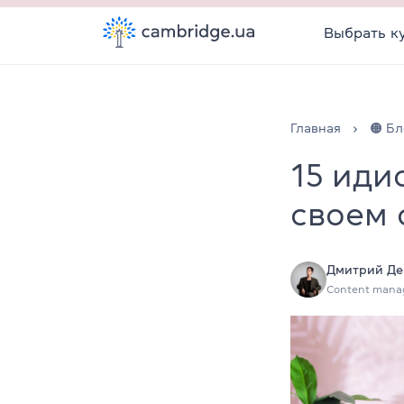
Выбрать к
Главная
🟠 Бл
15 иди
своем 
Дмитрий Де
Content mana