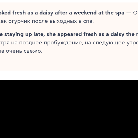
oked fresh as a daisy after a weekend at the spa
— Он
ак огурчик после выходных в спа.
e staying up late, she appeared fresh as a daisy the
тря на позднее пробуждение, на следующее утр
а очень свежо.