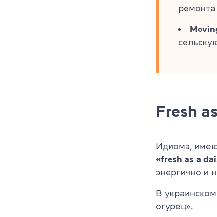
ремонта 
Moving
сельскую
Fresh as
Идиома, имею
«fresh as a da
энергично и 
В украинском
огурец».