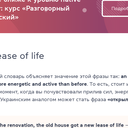
r: курс «Разговорный
Подро
ский»
ase of life
 словарь объясняет значение этой фразы так:
an
e energetic and active than before
. То есть, стоит
момент, когда вы почувствовали прилив сил, энер
 Украинским аналогом может стать фраза
«открыл
the renovation, the old house got a new lease of life
—