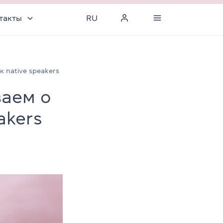
такты
RU
к native speakers
ваем о
akers