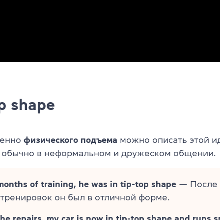
op shape
менно
физического подъема
можно описать этой и
 обычно в неформальном и дружеском общении.
months of training, he was in tip-top shape
— После 
тренировок он был в отличной форме.
the repairs, my car is now in tip-top shape and runs 