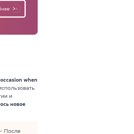
бнее
 occasion when
 использовать
гии и
ось новое
 После