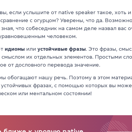
вы, если услышите от native speaker такое, хоть 
 сравнение с огурцом? Уверены, что да. Возможно
 зная, что собеседник на самом деле назвал вас 
уравновешенным человеком.
ют
идиомы
или
устойчивые фразы
. Это фразы, смы
 смыслом их отдельных элементов. Простыми сл
ое от дословного перевода значение.
ы обогащают нашу речь. Поэтому в этом матери
 устойчивых фразах, с помощью которых вы може
ческом или ментальном состоянии!
е ближе к уровню native