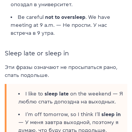
опоздал в университет.
Be careful
not to oversleep
. We have
meeting at 9 a.m. — Не проспи. У нас
встреча в 9 утра.
Sleep late or sleep in
Эти фразы означают не просыпаться рано,
спать подольше.
I like to
sleep late
on the weekend — Я
люблю спать допоздна на выходных.
I’m off tomorrow, so I think I’ll
sleep in
— У меня завтра выходной, поэтому я
думаю, что буду спать подольше.