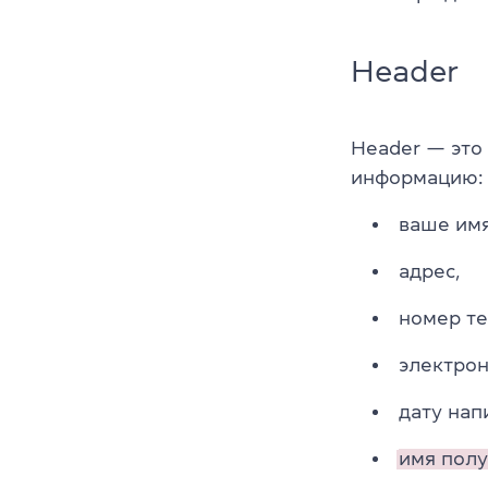
Header
Header — это
информацию:
ваше имя
адрес,
номер те
электрон
дату нап
имя полу