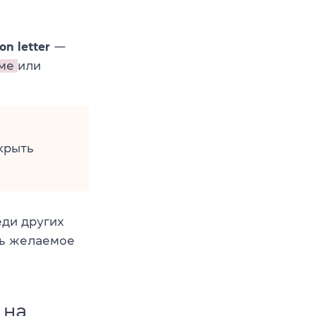
on letter
—
ме
или
крыть
ди других
ть желаемое
 на