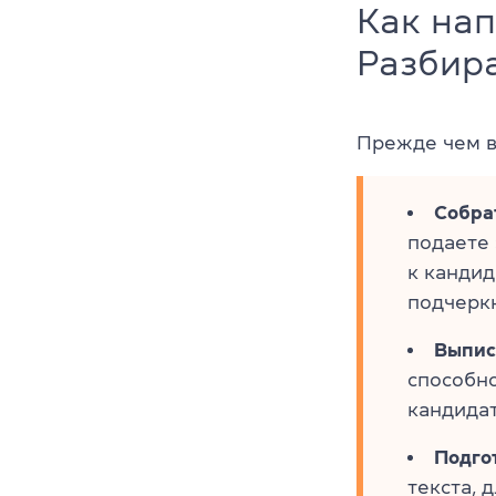
Как на
Разбир
Прежде чем в
Собра
подаете 
к кандид
подчеркн
Выпис
способно
кандида
Подго
текста, 