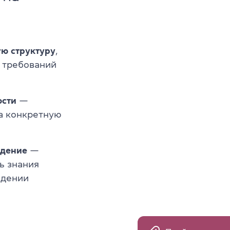
ю структуру
,
 требований
ости
—
на конкретную
едение
—
ь знания
идении