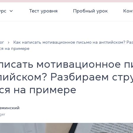
урс
Тест уровня
Пробный урок
Кон
ог
Как написать мотивационное письмо на английском? Ра
ся на примере
писать мотивационное п
лийском? Разбираем стр
ся на примере
еминский
ger