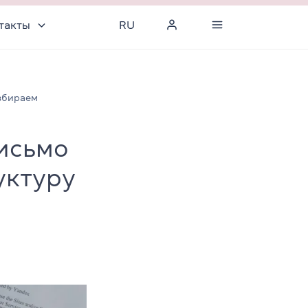
такты
RU
збираем
исьмо
уктуру