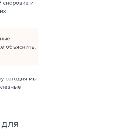
 сноровке и
гих
чные
же объяснить,
му сегодня мы
олезные
 для