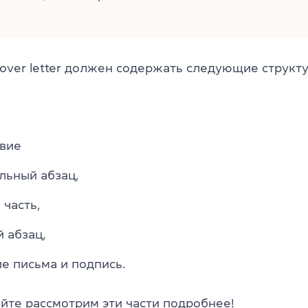
 cover letter должен содержать следующие структ
твие
льный абзац,
 часть,
 абзац,
е письма и подпись.
айте рассмотрим эти части подробнее!