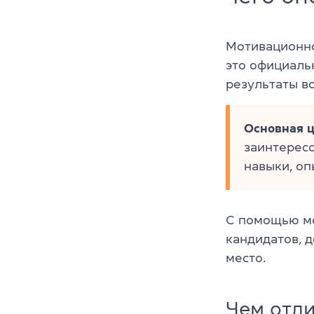
Мотивационно
это официаль
результаты в
Основная це
заинтересо
навыки, оп
С помощью мо
кандидатов, 
место.
Чем отл