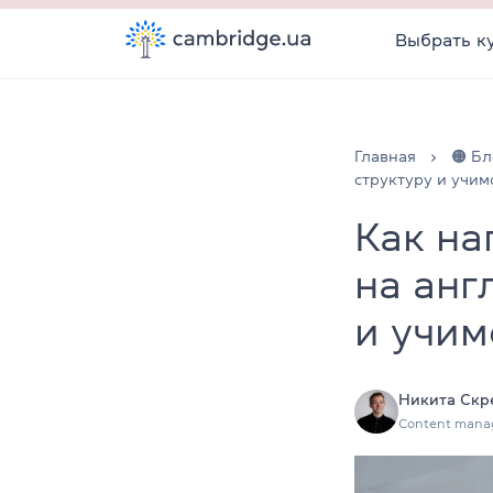
Выбрать к
Главная
🟠 Бл
структуру и учим
Как на
на анг
и учим
Никита Скр
Content mana