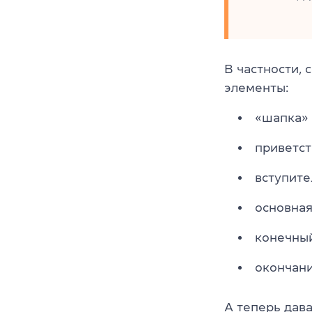
В частности,
элементы:
«шапка»
приветс
вступите
основная
конечный
окончани
А теперь дав