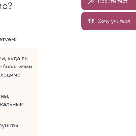
Пройти тест
мо?
Хочу учиться
етуем:
и, куда вы
ребованиями
обходимо
ны,
икальным
пункты