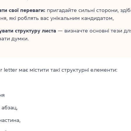
ати свої переваги:
пригадайте сильні сторони, здібн
ня, які роблять вас унікальним кандидатом,
увати структуру листа
— визначте основні тези дл
вати думки.
 letter має містити такі структурні елементи:
ня
 абзац,
частина,