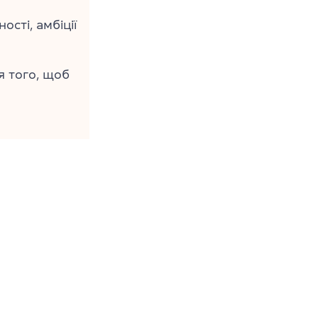
ості, амбіції
я того, щоб