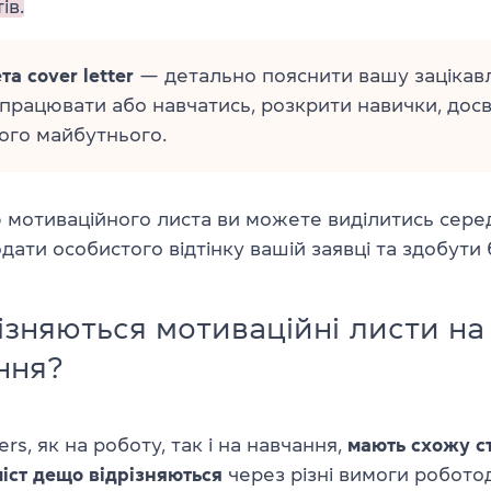
ів.
а cover letter
— детально пояснити вашу зацікавл
працювати або навчатись, розкрити навички, досвід
ого майбутнього.
 мотиваційного листа ви можете виділитись сере
одати особистого відтінку вашій заявці та здобути
ізняються мотиваційні листи на
ння?
ters, як на роботу, так і на навчання,
мають схожу с
міст дещо відрізняються
через різні вимоги роботод