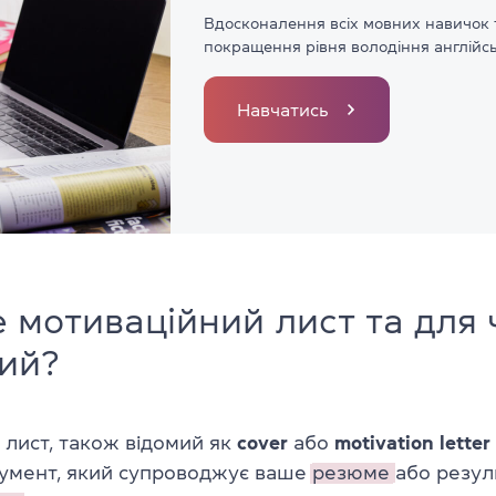
Вдосконалення всіх мовних навичок 
покращення рівня володіння англійс
Навчатись
 мотиваційний лист та для ч
ий?
 лист, також відомий як
cover
або
motivation letter
кумент, який супроводжує ваше
резюме
або резул