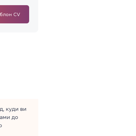
блон CV
, куди ви
гами до
о