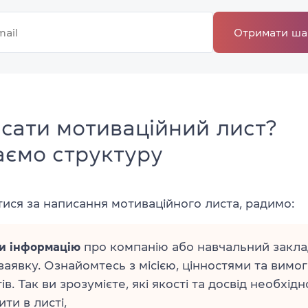
Отримати ша
сати мотиваційний лист?
аємо структуру
ися за написання мотиваційного листа, радимо:
ти інформацію
про компанію або навчальний заклад
заявку. Ознайомтесь з місією, цінностями та вимо
в. Так ви зрозумієте, які якості та досвід необхідн
ти в листі,