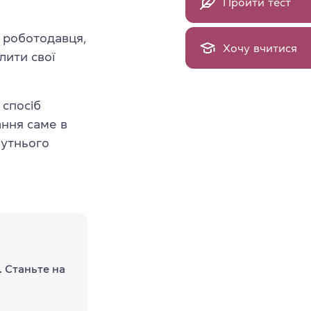
Пройти тест
роботодавця,
Хочу вчитися
лити свої
спосіб
ання саме в
бутнього
 Станьте на