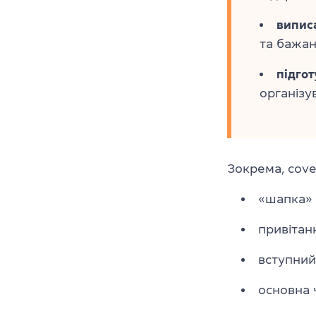
випис
та бажан
підгот
організу
Зокрема, cover
«шапка»
привітан
вступний
основна 