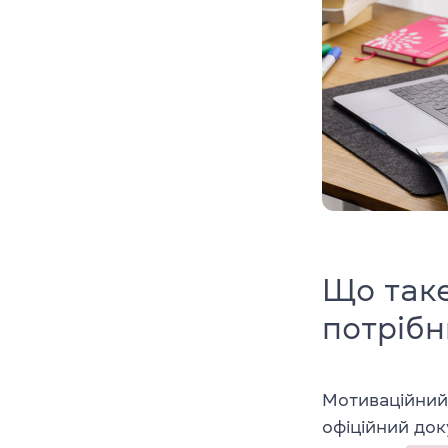
Що таке
потрібн
Мотиваційний
офіційний до