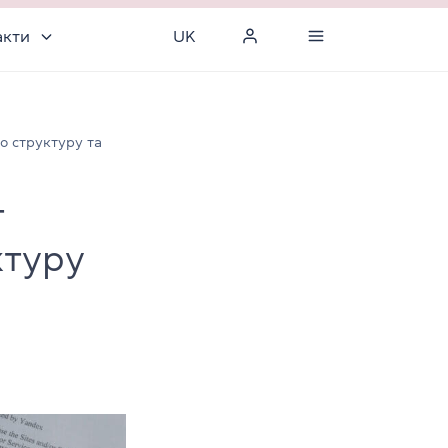
акти
UK
о структуру та
т
ктуру