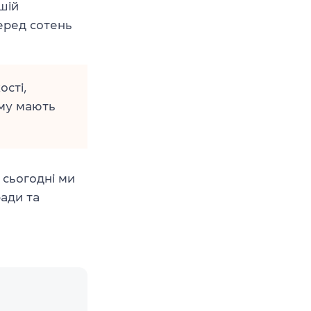
шій
серед сотень
сті,
ому мають
 сьогодні ми
ади та