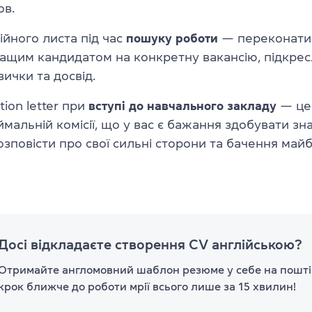
ов.
йного листа під час
пошуку роботи
— переконати 
ащим кандидатом на конкретну вакансію, підкрес
вички та досвід.
tion letter при
вступі до навчального закладу
— це 
мальній комісії, що у вас є бажання здобувати зн
розповісти про свої сильні сторони та бачення май
Досі відкладаєте створення CV англійською?
Отримайте англомовний шаблон резюме у себе на пошті.
крок ближче до роботи мрії всього лише за 15 хвилин!