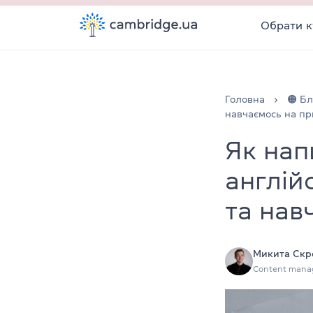
Обрати к
Головна
🟠 Бл
навчаємось на пр
Як нап
англій
та нав
Микита Скр
Content mana