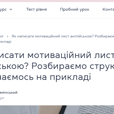
урс
Тест рівня
Пробний урок
Конт
ог
Як написати мотиваційний лист англійською? Розбираєм
икладі
исати мотиваційний лис
ською? Розбираємо стру
чаємось на прикладі
емінський
ger