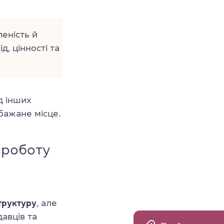
еність й
, цінності та
д інших
 бажане місце.
 роботу
труктуру
, але
авців та