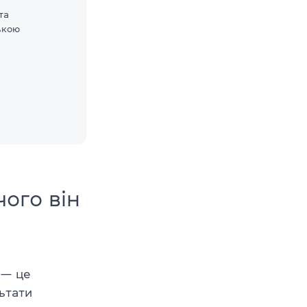
та
ькою
ого він
— це
ьтати