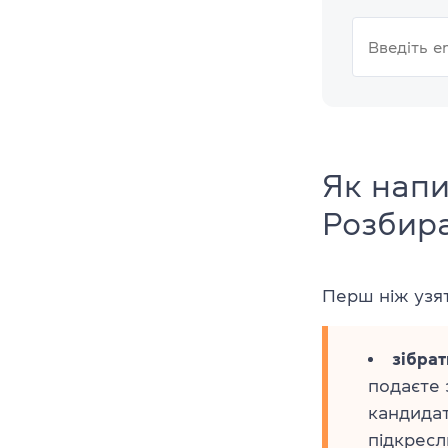
Як напи
Розбир
Перш ніж узят
зібра
подаєте 
кандидаті
підкресли