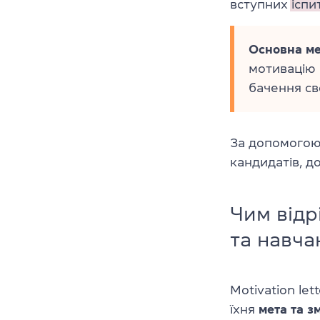
вступних
іспит
Основна мет
мотивацію 
бачення св
За допомогою
кандидатів, д
Чим відр
та навча
Motivation let
їхня
мета та з