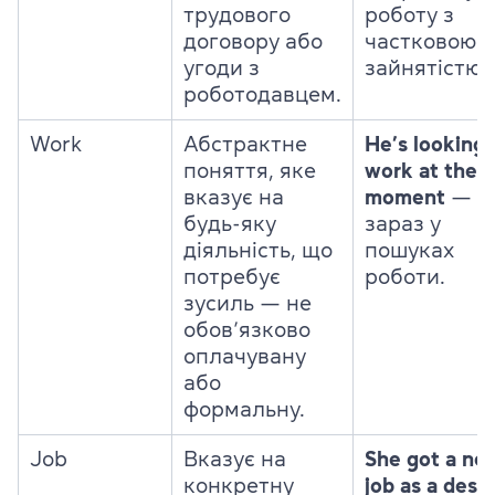
трудового
роботу з
договору або
частковою
угоди з
зайнятістю.
роботодавцем.
Work
Абстрактне
He’s looking 
поняття, яке
work at the
вказує на
moment
— В
будь-яку
зараз у
діяльність, що
пошуках
потребує
роботи.
зусиль — не
обов’язково
оплачувану
або
формальну.
Job
Вказує на
She got a ne
конкретну
job as a desi