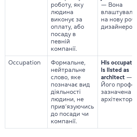
роботу, яку
— Вона
людина
влаштувала
виконує за
на нову роб
оплату, або
дизайнером
посаду в
певній
компанії.
Occupation
Формальне,
His occupati
нейтральне
is listed as
слово, яке
architect
—
позначає вид
Його профес
діяльності
зазначена я
людини, не
архітектор.
прив’язуючись
до посади чи
компанії.