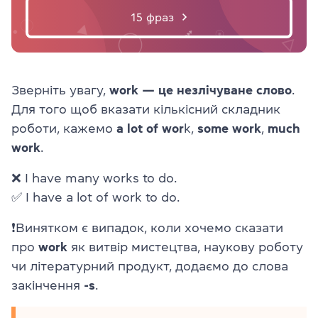
15 фраз
Зверніть увагу,
work
— це незлічуване слово
.
Для того щоб вказати кількісний складник
роботи, кажемо
a lot of wor
k,
some work
,
much
work
.
❌ I have many works to do.
✅ I have a lot of work to do.
❗Винятком є випадок, коли хочемо сказати
про
work
як витвір мистецтва, наукову роботу
чи літературний продукт, додаємо до слова
закінчення
-s
.