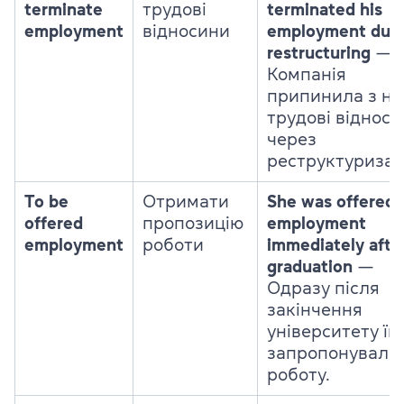
terminate
трудові
terminated his
employment
відносини
employment due 
restructuring
—
Компанія
припинила з н
трудові віднос
через
реструктуризац
To be
Отримати
She was offered
offered
пропозицію
employment
employment
роботи
immediately afte
graduation
—
Одразу після
закінчення
університету їй
запропонували
роботу.