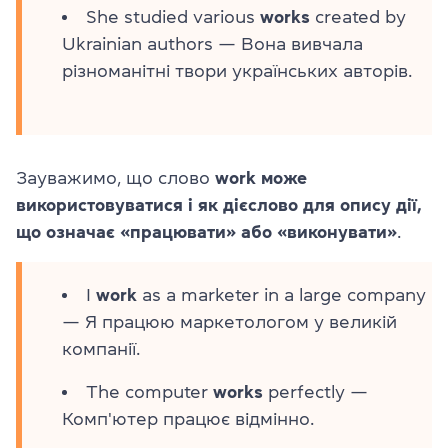
She studied various
works
created by
Ukrainian authors — Вона вивчала
різноманітні твори українських авторів.
Зауважимо, що слово
work
може
використовуватися і як дієслово для опису дії,
що означає «працювати» або «виконувати»
.
I
work
as a marketer in a large company
— Я працюю маркетологом у великій
компанії.
The computer
works
perfectly —
Комп'ютер працює відмінно.