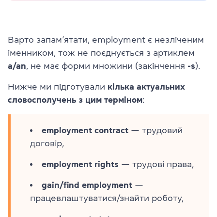
Варто запам’ятати, employment є незліченим
іменником, тож не поєднується з артиклем
a/an
, не має форми множини (закінчення
-s
).
Нижче ми підготували
кілька актуальних
словосполучень
з цим терміном
:
employment contract
— трудовий
договір,
employment rights
— трудові права,
gain/find employment
—
працевлаштуватися/знайти роботу,