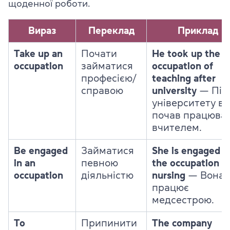
щоденної роботи.
Вираз
Переклад
Приклад
Take up an
Почати
He took up the
occupation
займатися
occupation of
професією/
teaching after
справою
university
— Піс
університету ві
почав працюва
вчителем.
Be engaged
Займатися
She is engaged i
in an
певною
the occupation o
occupation
діяльністю
nursing
— Вона
працює
медсестрою.
To
Припинити
The company