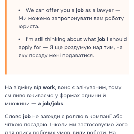
We can offer you a
job
as a lawyer —
Ми можемо запропонувати вам роботу
юриста.
I'm still thinking about what
job
I should
apply for — Я ще роздумую над тим, на
яку посаду мені подаватися.
На відміну від
work
, воно є злічуваним, тому
сміливо вживаємо у формах однини й
множини —
a job/jobs
.
Слово
job
не завжди є роллю в компанії або
чіткою посадою. Інколи ми застосовуємо його
для опису робочих умов, виду роботи. На