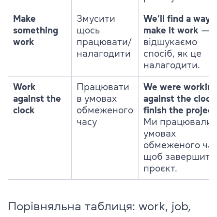
Make
Змусити
We’ll find a way 
something
щось
make it work
— 
work
працювати/
відшукаємо
налагодити
спосіб, як це
налагодити.
Work
Працювати
We were workin
against the
в умовах
against the clock
clock
обмеженого
finish the project
часу
Ми працювали 
умовах
обмеженого час
щоб завершити
проєкт.
Порівняльна таблиця: work, job,