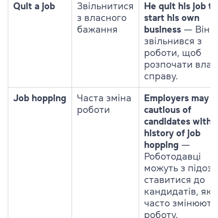
Quit a job
Звільнитися
He quit his job to
з власного
start his own
бажання
business
— Він
звільнився з
роботи, щоб
розпочати влас
справу.
Job hopping
Часта зміна
Employers may b
роботи
cautious of
candidates with 
history of job
hopping
—
Роботодавці
можуть з підоз
ставитися до
кандидатів, які
часто змінюють
роботу.