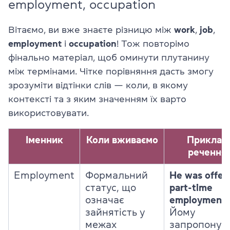
employment, occupation
Вітаємо, ви вже знаєте різницю між
work
,
job
,
employment
і
occupation
! Тож повторімо
фінально матеріал, щоб оминути плутанину
між термінами. Чітке порівняння дасть змогу
зрозуміти відтінки слів — коли, в якому
контексті та з яким значенням їх варто
використовувати.
Іменник
Коли вживаємо
Приклад
речення
Employment
Формальний
He was offer
статус, що
part-time
означає
employment
зайнятість у
Йому
межах
запропонув