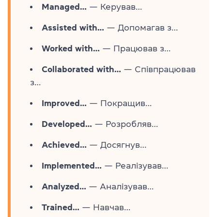
Managed…
— Керував…
Assisted with…
— Допомагав з…
Worked with…
— Працював з…
Collaborated with…
— Співпрацював
з…
Improved…
— Покращив…
Developed…
— Розробляв…
Achieved…
— Досягнув…
Implemented…
— Реалізував…
Analyzed…
— Аналізував…
Trained…
— Навчав…