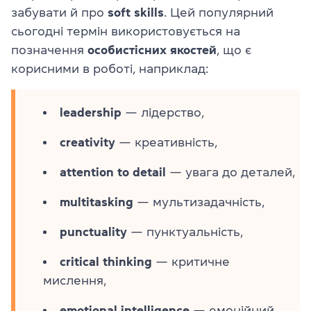
забувати й про
soft skills
. Цей популярний
сьогодні термін використовується на
позначення
особистісних якостей
, що є
корисними в роботі, наприклад:
leadership
— лідерство,
creativity
— креативність,
attention to detail
— увага до деталей,
multitasking
— мультизадачність,
punctuality
— пунктуальність,
critical thinking
— критичне
мислення,
emotional intelligence
— емоційний