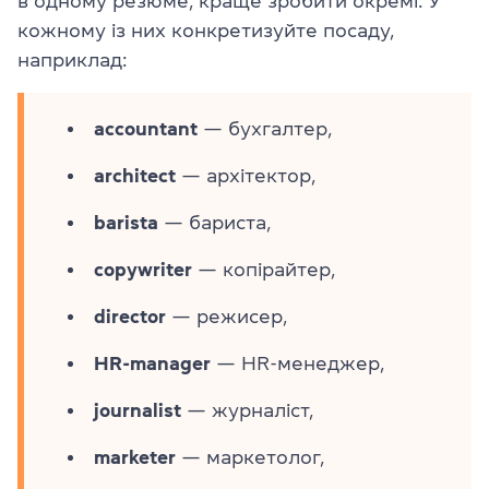
в одному резюме, краще зробити окремі. У
кожному із них конкретизуйте посаду,
наприклад:
accountant
— бухгалтер,
architect
— архітектор,
barista
— бариста,
copywriter
— копірайтер,
director
— режисер,
HR-manager
— HR-менеджер,
journalist
— журналіст,
marketer
— маркетолог,