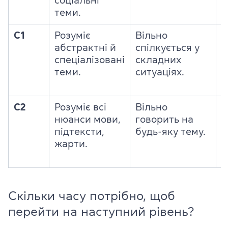
соціальні
теми.
C1
Розуміє
Вільно
Ч
абстрактні й
спілкується у
п
спеціалізовані
складних
х
теми.
ситуаціях.
т
а
C2
Розуміє всі
Вільно
Ч
нюанси мови,
говорить на
я
підтексти,
будь-яку тему.
т
жарти.
Скільки часу потрібно, щоб
перейти на наступний рівень?