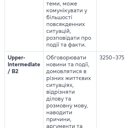
теми, може
комунікувати у
більшості
повсякденних
ситуацій,
розповідати про
події та факти.
Upper-
Обговорювати
3250–3750
Intermediate
новини та події,
/ B2
домовлятися в
різних життєвих
ситуаціях,
відрізняти
ділову та
розмовну мову,
наводити
причини,
аргументи та