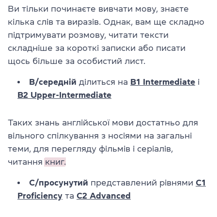
Ви тільки починаєте вивчати мову, знаєте
кілька слів та виразів. Однак, вам ще складно
підтримувати розмову, читати тексти
складніше за короткі записки або писати
щось більше за особистий лист.
B/середній
ділиться на
B1 Intermediate
і
B2 Upper-Intermediate
Таких знань англійської мови достатньо для
вільного спілкування з носіями на загальні
теми, для перегляду фільмів і серіалів,
читання
книг.
C/просунутий
представлений рівнями
C1
Proficiency
та
C2 Advanced