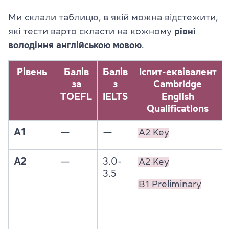
Ми склали таблицю, в якій можна відстежити,
які тести варто скласти на кожному
рівні
володіння англійською мовою
.
Рівень
Балів
Балів
Іспит-еквівалент
за
з
Cambridge
TOEFL
IELTS
English
Qualifications
A1
—
—
A2 Key
A2
—
3.0-
A2 Key
3.5
B1 Preliminary