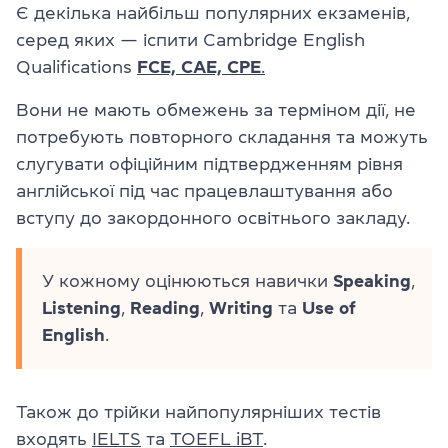
Є декілька найбільш популярних екзаменів,
серед яких — іспити Cambridge English
Qualifications
FCE, CAE, CPE
.
Вони не мають обмежень за терміном дії, не
потребують повторного складання та можуть
слугувати офіційним підтвердженням рівня
англійської під час працевлаштування або
вступу до закордонного освітнього закладу.
У кожному оцінюються навички
Speaking
,
Listening
,
Reading
,
Writing
та
Use of
English
.
Також до трійки найпопулярніших тестів
входять
IELTS
та
TOEFL iBT
.