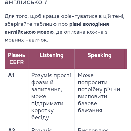
англійської?
Для того, щоб краще орієнтуватися в цій темі,
зберігайте таблицю про
рівні володіння
англійською мовою
, де описана кожна з
мовних навичок.
Рівень
Listening
Speaking
CEFR
A1
Розуміє прості
Може
Р
фрази й
попросити
к
запитання,
потрібну річ чи
п
може
висловити
п
підтримати
базове
с
коротку
бажання.
бесіду.
A2
Розуміє
Висловлює
Р