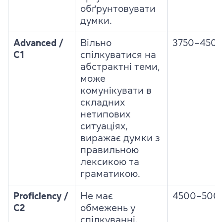
обґрунтовувати
думки.
Advanced /
Вільно
3750–450
C1
спілкуватися на
абстрактні теми,
може
комунікувати в
складних
нетипових
ситуаціях,
виражає думки з
правильною
лексикою та
граматикою.
Proficiency /
Не має
4500–500
C2
обмежень у
спілкуванні,