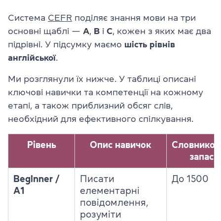
Система
CEFR
поділяє знання мови на три
основні щаблі —
A
,
B
і
C
, кожен з яких має два
підрівні. У підсумку маємо
шість рівнів
англійської
.
Ми розглянули їх нижче. У таблиці описані
ключові навички та компетенції на кожному
етапі, а також приблизний обсяг слів,
необхідний для ефективного спілкування.
Рівень
Опис навичок
Словников
запас
Beginner /
Писати
До 1500
A1
елементарні
повідомлення,
розуміти