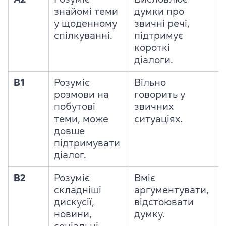
знайомі теми
думки про
п
у щоденному
звичні речі,
з
спілкуванні.
підтримує
п
короткі
діалоги.
B1
Розуміє
Вільно
Р
розмови на
говорить у
т
побутові
звичних
п
теми, може
ситуаціях.
довше
підтримувати
діалог.
B2
Розуміє
Вміє
Ч
складніші
аргументувати,
з
дискусії,
відстоювати
л
новини,
думку.