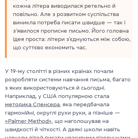
кожна літера виводилася ретельно й
повільно. Але з розвитком суспільства
виникла потреба писати швидше — так і
з’явилося прописне письмо. Його головна
ідея проста: літери з’єднуються між собою,
що суттєво економить час.
У 19-му столітті в різних країнах почали
розробляти системи навчання письма, багато
з яких використовуються й сьогодні.
Наприклад, у США популярною стала
методика Спенсера
, яка передбачала
гармонійні, округлі рухи руки, а пізніше —
«Palmer Method»
, що наголошував на
швидкості й чіткості. А деякі школи навіть
навчали дітей писати красивими візерунками