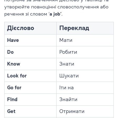
утворюйте повноцінні словосполучення або
речення зі словом ‘
a
job’
.
Дієслово
Переклад
Have
Мати
Do
Робити
Know
Знати
Look for
Шукати
Go for
Іти на
Find
Знайти
Get
Отримати