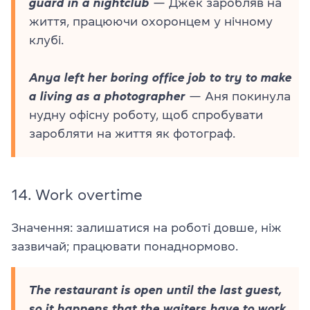
guard in a nightclub
— Джек заробляв на
життя, працюючи охоронцем у нічному
клубі.
Anya left her boring office job to try to make
a living as a photographer
— Аня покинула
нудну офісну роботу, щоб спробувати
заробляти на життя як фотограф.
14.
Work overtime
Значення: залишатися на роботі довше, ніж
зазвичай; працювати понаднормово.
The restaurant is open until the last guest,
so it happens that the waiters have to work