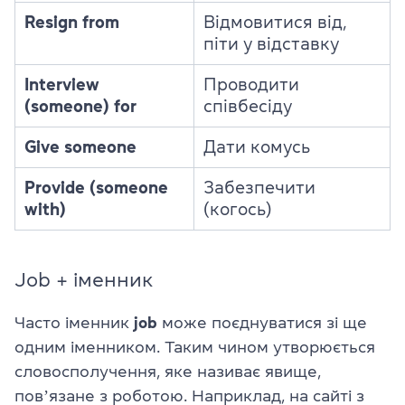
Resign from
Відмовитися від,
піти у відставку
Interview
Проводити
(someone) for
співбесіду
Give someone
Дати комусь
Provide (someone
Забезпечити
with)
(когось)
Job + іменник
Часто іменник
job
може поєднуватися зі ще
одним іменником. Таким чином утворюється
словосполучення, яке називає явище,
повʼязане з роботою. Наприклад, на сайті з