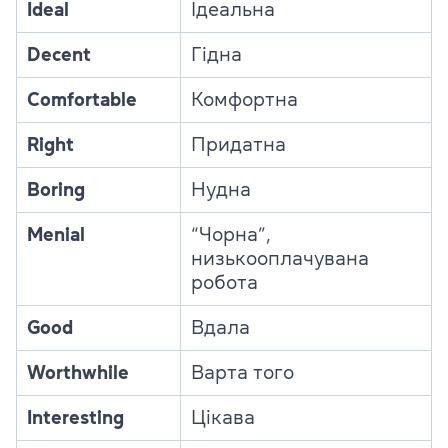
Ideal
Ідеальна
Decent
Гідна
Comfortable
Комфортна
Right
Придатна
Boring
Нудна
Menial
“Чорна”,
низькооплачувана
робота
Good
Вдала
Worthwhile
Варта того
Interesting
Цікава