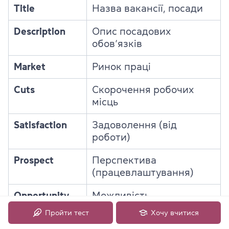
Title
Назва вакансії, посади
Description
Опис посадових
обов’язків
Market
Ринок праці
Cuts
Скорочення робочих
місць
Satisfaction
Задоволення (від
роботи)
Prospect
Перспектива
(працевлаштування)
Opportunity
Можливість
(працевлаштування),
Пройти тест
Хочу вчитися
вакансія