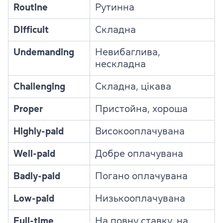
Routine
Рутинна
Difficult
Складна
Undemanding
Невибаглива,
нескладна
Challenging
Складна, цікава
Proper
Пристойна, хороша
Highly-paid
Високооплачувана
Well-paid
Добре оплачувана
Badly-paid
Погано оплачувана
Low-paid
Низькооплачувана
Full-time
На повну ставку, на