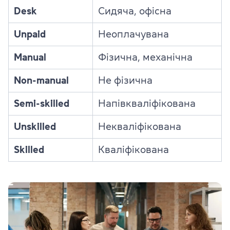
Desk
Сидяча, офісна
Unpaid
Неоплачувана
Manual
Фізична, механічна
Non-manual
Не фізична
Semi-skilled
Напівкваліфікована
Unskilled
Некваліфікована
Skilled
Кваліфікована