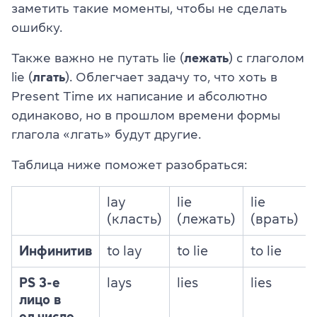
заметить такие моменты, чтобы не сделать
ошибку.
Также важно не путать lie (
лежать
) с глаголом
lie (
лгать
). Облегчает задачу то, что хоть в
Present Time их написание и абсолютно
одинаково, но в прошлом времени формы
глагола «лгать» будут другие.
Таблица ниже поможет разобраться:
lay
lie
lie
(класть)
(лежать)
(врать)
Инфинитив
to lay
to lie
to lie
PS 3-е
lays
lies
lies
лицо в
ед.числе