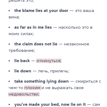
решить это;
the blame lies at your door
— это ваша
вина;
as far as in me lies
— насколько это в
моих силах;
the claim does not lie
— незаконное
требование;
lie back
—
откинуться;
lie down
— лечь, прилечь;
take something lying down
— смириться с
чем-то
плохим
и не выражать свое
недовольство;
you’ve made your bed, now lie on it
— сам