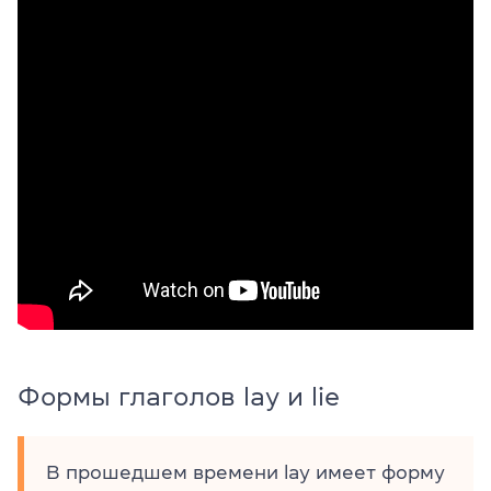
Формы глаголов lay и lie
В прошедшем времени lay имеет форму