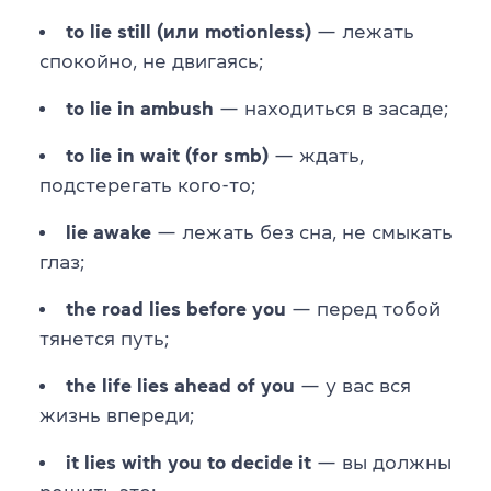
to lie still (или motionless)
— лежать
спокойно, не двигаясь;
to lie in ambush
— находиться в засаде;
to lie in wait (for smb)
— ждать,
подстерегать кого-то;
lie awake
— лежать без сна, не смыкать
глаз;
the road lies before you
— перед тобой
тянется путь;
the life lies ahead of you
— у вас вся
жизнь впереди;
it lies with you to decide it
— вы должны