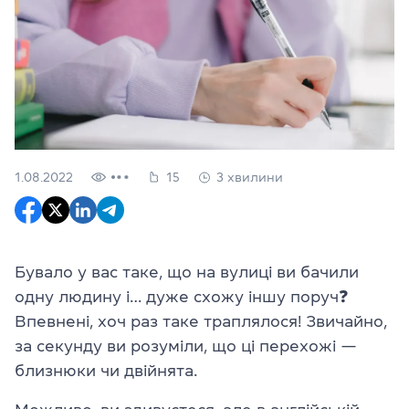
1.08.2022
15
3 хвилини
Бувало у вас таке, що на вулиці ви бачили
одну людину і… дуже схожу іншу поруч❓
Впевнені, хоч раз таке траплялося! Звичайно,
за секунду ви розуміли, що ці перехожі —
близнюки чи двійнята.