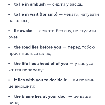
to lie in ambush
— сидіти у засідці;
to lie in wait (for smb)
— чекати, чатувати
на когось;
lie awake
— лежати без сну, не стулити
очей;
the road lies before you
— перед тобою
простягається шлях;
the life lies ahead of of you
— у вас усе
життя попереду;
it lies with you to decide it
— ви повинні
це вирішити;
the blame lies at your door
— це ваша
вина;