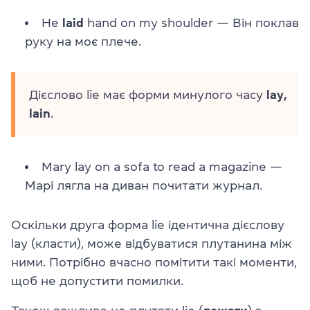
He
laid
hand on my shoulder — Він поклав
руку на моє плече.
Дієслово lie має форми минулого часу
lay,
lain
.
Mary
lay
on a sofa
to read a magazine —
Марі лягла на диван почитати журнал.
Оскільки друга форма lie ідентична дієслову
lay (класти), може відбуватися плутанина між
ними. Потрібно вчасно помітити такі моменти,
щоб не допустити помилки.