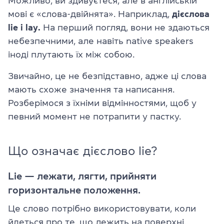
Можливо, ви здивуєтеся, але в англійській
мові є «слова-двійнята». Наприклад,
дієслова
lie і lay.
На перший погляд, вони не здаються
небезпечними, але навіть native speakers
іноді плутають їх між собою.
Звичайно, це не безпідставно, адже ці слова
мають схоже значення та написання.
Розберімося з їхніми відмінностями, щоб у
певний момент не потрапити у пастку.
Що означає дієслово lie?
Lie — лежати, лягти, прийняти
горизонтальне положення.
Це слово потрібно використовувати, коли
йдеться про те, що лежить на поверхні.