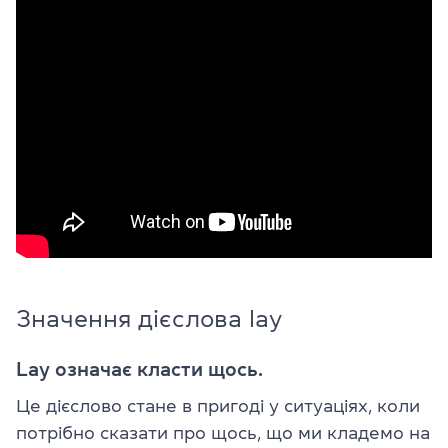
Значення дієслова lay
Lay означає класти щось.
Це дієслово стане в пригоді у ситуаціях, коли
потрібно сказати про щось, що ми кладемо на