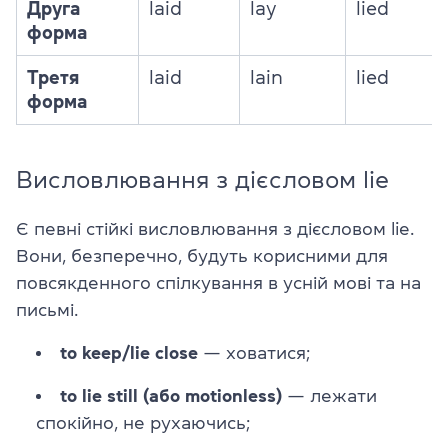
Друга
laid
lay
lied
форма
Третя
laid
lain
lied
форма
Висловлювання з дієсловом lie
Є певні стійкі висловлювання з дієсловом lie.
Вони, безперечно, будуть корисними для
повсякденного спілкування в усній мові та на
письмі.
to keep/lie close
— ховатися;
to lie still (або motionless)
— лежати
спокійно, не рухаючись;