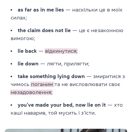
as far as in me lies
— наскільки це в моїх
силах;
the claim does not lie
— це є незаконною
вимогою;
lie back
—
відкинутися;
lie down
— лягти, прилягти;
take something lying down
— змиритися з
чимось
поганим
та не висловлювати своє
незадоволення;
you’ve made your bed, now lie on it
— хто
каші наварив, той мусить і з’їсти.