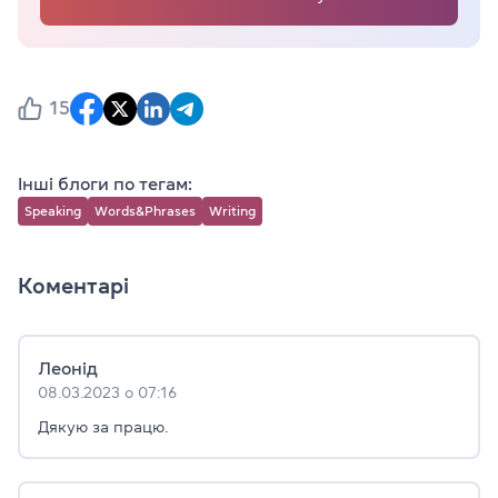
15
Інші блоги по тегам:
Speaking
Words&Phrases
Writing
Коментарі
Леонід
08.03.2023 о 07:16
Дякую за працю.