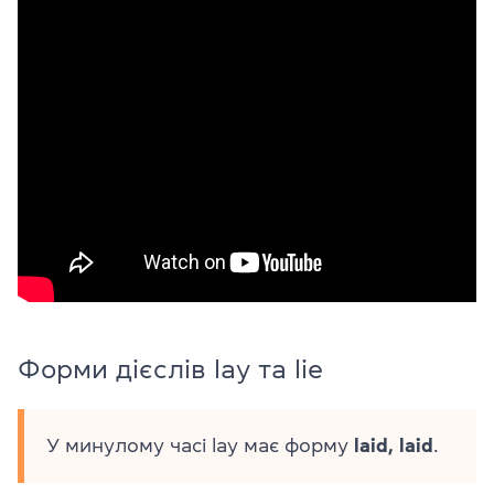
Форми дієслів lay та lie
У минулому часі lay має форму
laid, laid
.