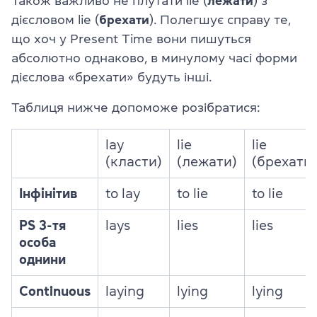
Також важливо не плутати lie (
лежати
) з
дієсловом lie (
брехати
). Полегшує справу те,
що хоч у Present Time вони пишуться
абсолютно однаково, в минулому часі форми
дієслова «брехати» будуть інші.
Таблиця нижче допоможе розібратися:
lay
lie
lie
(класти)
(лежати)
(брехати)
Інфінітив
to lay
to lie
to lie
PS 3-тя
lays
lies
lies
особа
однини
Continuous
laying
lying
lying