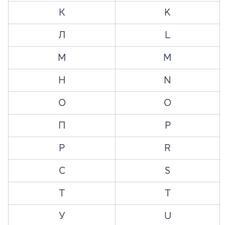
К
K
Л
L
М
M
Н
N
О
O
П
P
Р
R
С
S
Т
T
У
U