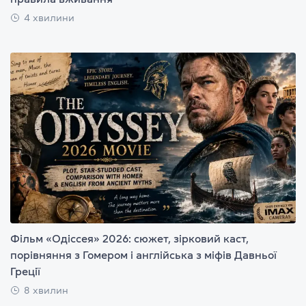
4 хвилини
Фільм «Одіссея» 2026: сюжет, зірковий каст,
порівняння з Гомером і англійська з міфів Давньої
Греції
8 хвилин