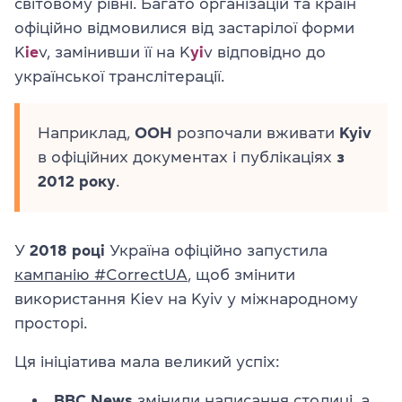
світовому рівні. Багато організацій та країн
офіційно відмовилися від застарілої форми
K
ie
v, замінивши її на K
yi
v відповідно до
української транслітерації.
Наприклад,
ООН
розпочали вживати
Kyiv
в офіційних документах і публікаціях
з
2012 року
.
У
2018 році
Україна офіційно запустила
кампанію #CorrectUA
, щоб змінити
використання Kiev на Kyiv у міжнародному
просторі.
Ця ініціатива мала великий успіх:
BBC News
змінили написання столиці
, а