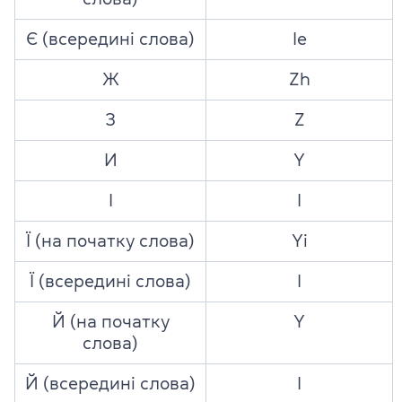
Є (всередині слова)
Ie
Ж
Zh
З
Z
И
Y
І
I
Ї (на початку слова)
Yi
Ї (всередині слова)
I
Й (на початку
Y
слова)
Й (всередині слова)
I