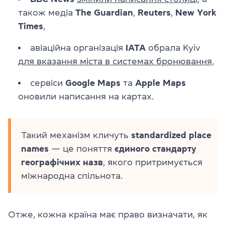
також медіа
The Guardian
,
Reuters
,
New York
Times
,
авіаційна організація
IATA
обрала Kyiv
для вказання міста в системах бронювання,
сервіси
Google Maps
та
Apple Maps
оновили написання на картах.
Такий механізм кличуть
s
tandardized place
names
— це поняття
єдиного стандарту
географічних назв
, якого притримується
міжнародна спільнота.
Отже, кожна країна має право визначати, як