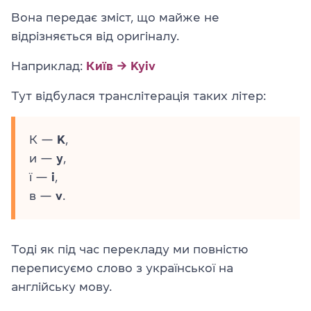
Вона передає зміст, що майже не
відрізняється від оригіналу.
Наприклад:
Київ → Kyiv
Тут відбулася транслітерація таких літер:
К —
K
,
и —
y
,
ї —
i
,
в —
v
.
Тоді як під час перекладу ми повністю
переписуємо слово з української на
англійську мову.