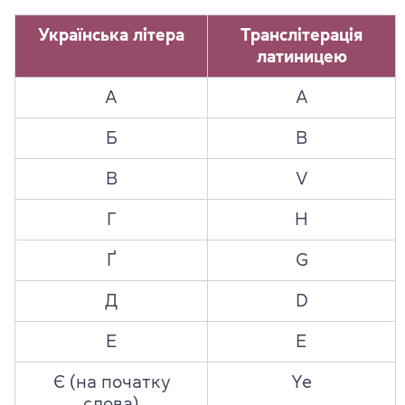
Українська літера
Транслітерація
латиницею
А
A
Б
B
В
V
Г
H
Ґ
G
Д
D
Е
E
Є (на початку
Ye
слова)