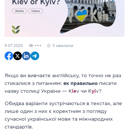
9.07.2025
3 хвилини
Якщо ви вивчаєте англійську, то точно не раз
стикалися з питанням:
як правильно
писати
назву столиці України — K
ie
v чи K
yi
v?
Обидва варіанти зустрічаються в текстах, але
лише один з них є коректним з погляду
сучасної української мови та міжнародних
стандартів.