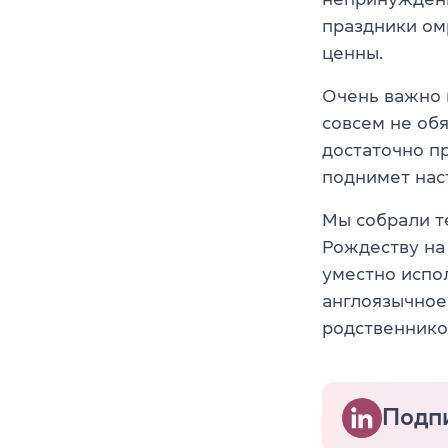
праздники ом
ценны.
Очень важно в
совсем не об
достаточно п
поднимет нас
Мы собрали т
Рождеству на 
уместно испол
англоязычное
родственнико
Подпи