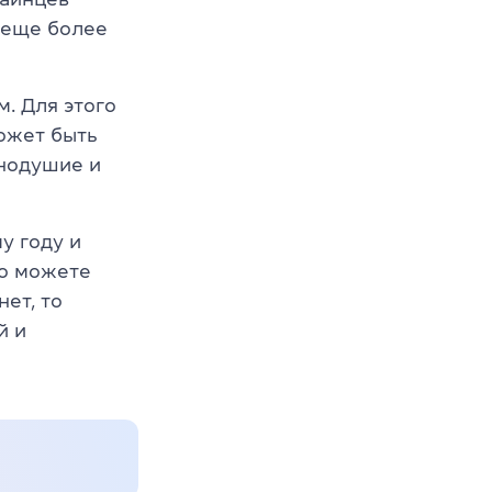
 еще более
м. Для этого
ожет быть
внодушие и
у году и
то можете
ет, то
й и