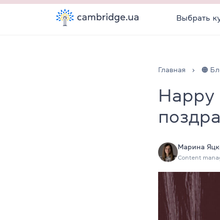
Выбрать к
Главная
🟠 Бл
Happy 
поздра
Марина Яцк
Content mana