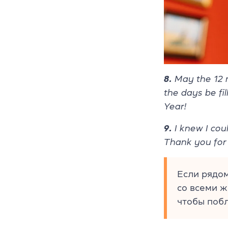
8.
May the 12 
the days be fi
Year!
9.
I knew I cou
Thank you for
Если рядом
со всеми ж
чтобы побл