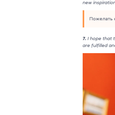
new inspiratio
Пожелать с
7.
I hope that t
are fulfilled 