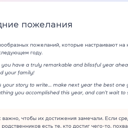
дние пожелания
нообразных пожеланий, которые настраивают на
следующем году.
 you have a truly remarkable and blissful year ah
d your family!
s your story to write… make next year the best one y
thing you accomplished this year, and can’t wait to
 важно, чтобы их достижения замечали. Если ср
 родственников есть те, кто достиг чего-то, похва