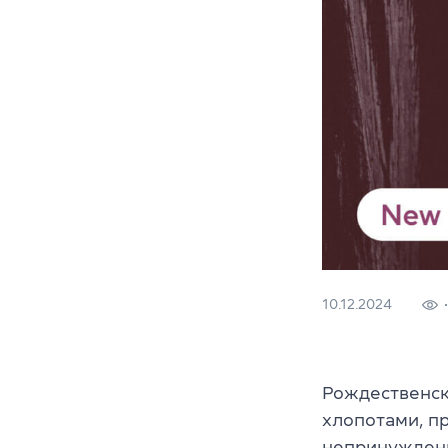
10.12.2024
Рождественск
хлопотами, п
непринужденн