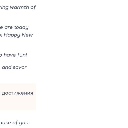
bring warmth of
e are today
ts! Happy New
o have fun!
n and savor
и достижения
ause of you.