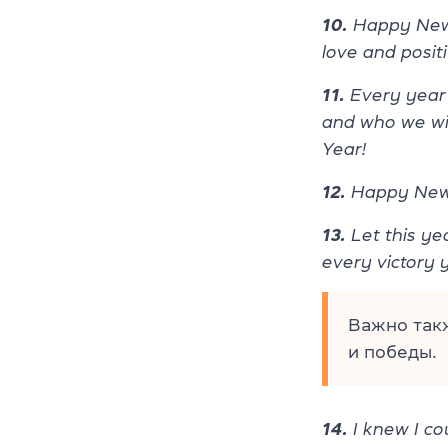
10.
Happy New Y
love and positiv
11.
Every year 
and who we wi
Year!
12.
Happy New Y
13.
Let this ye
every victory 
Важно так
и победы.
14.
I knew I co