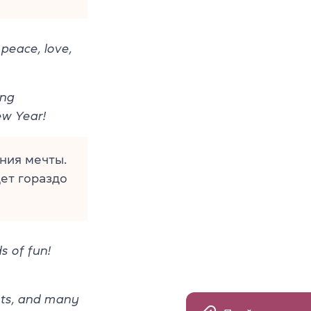
peace, love,
ing
ew Year!
ния мечты.
ет гораздо
s of fun!
nts, and many