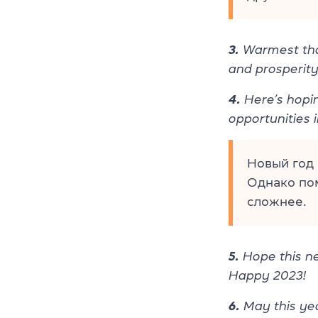
3.
Warmest tho
and prosperity
4.
Here’s hopin
opportunities 
Новый год 
Однако пом
сложнее.
5.
Hope this new
Happy 2023!
6.
May this ye