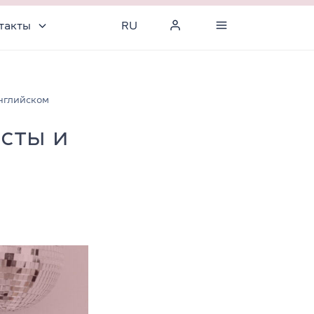
такты
RU
английском
сты и