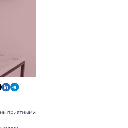
знь приятными
раинцев