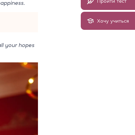
Пройти тест
happiness.
Хочу учиться
all your hopes