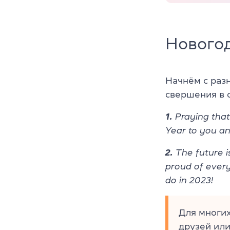
Нового
Начнём с раз
свершения в 
1.
Praying that
Year to you an
2.
The future i
proud of every
do in 2023!
Для многих
друзей или