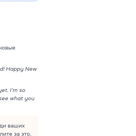
 новые
ead! Happy New
et. I’m so
 see what you
еди ваших
лите за это.