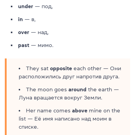
under
— под,
in
— в,
over
— над,
past
— мимо.
They sat
opposite
each other — Они
расположились друг напротив друга.
The moon goes
around
the earth —
Луна вращается вокруг Земли.
Her name comes
above
mine on the
list — Её имя написано над моим в
списке.