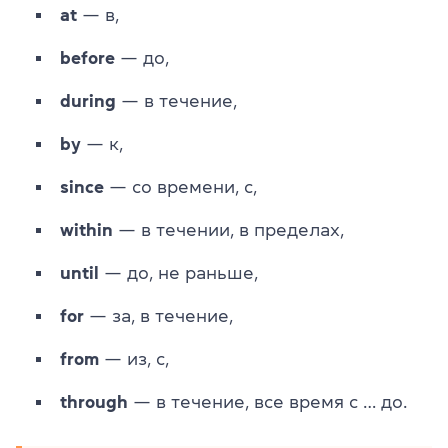
at
— в,
before
— до,
during
— в течение,
by
— к,
since
— со времени, с,
within
— в течении, в пределах,
until
— до, не раньше,
for
— за, в течение,
from
— из, с,
through
— в течение, все время с … до.