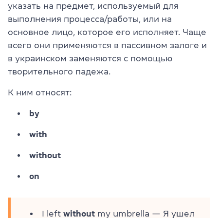
указать на предмет, используемый для
выполнения процесса/работы, или на
основное лицо, которое его исполняет. Чаще
всего они применяются в пассивном залоге и
в украинском заменяются с помощью
творительного падежа.
К ним относят:
by
with
without
on
I left
without
my umbrella — Я ушел