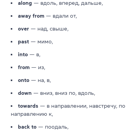
along
— вдоль, вперед, дальше,
away from
— вдали от,
over
— над, свыше,
past
— мимо,
into
— в,
from
— из,
onto
— на, в,
down
— вниз, вниз по, вдоль,
towards
— в направлении, навстречу, по
направлению к,
back to
— поодаль,