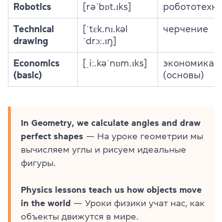
Robotics
[rəˈbɒt.ɪks]
робототехн
Technical
[ˈtɛk.nɪ.kəl
черчение
drawing
ˈdrɔː.ɪŋ]
Economics
[ˌiː.kəˈnɒm.ɪks]
экономика
(basic)
(основы)
In Geometry, we calculate angles and draw
perfect shapes
— На уроке геометрии мы
вычисляем углы и рисуем идеальные
фигуры.
Physics lessons teach us how objects move
in the world
— Уроки физики учат нас, как
объекты движутся в мире.