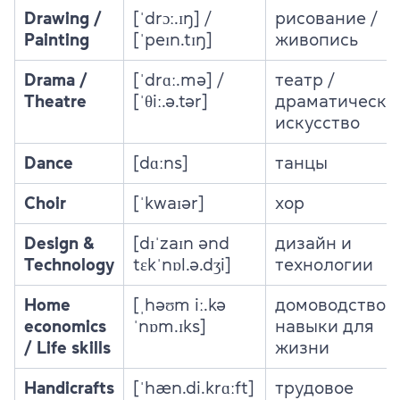
Drawing /
[ˈdrɔː.ɪŋ] /
рисование /
Painting
[ˈpeɪn.tɪŋ]
живопись
Drama /
[ˈdrɑː.mə] /
театр /
Theatre
[ˈθiː.ə.tər]
драматическо
искусство
Dance
[dɑːns]
танцы
Choir
[ˈkwaɪər]
хор
Design &
[dɪˈzaɪn ənd
дизайн и
Technology
tɛkˈnɒl.ə.dʒi]
технологии
Home
[ˌhəʊm iː.kə
домоводство /
economics
ˈnɒm.ɪks]
навыки для
/ Life skills
жизни
Handicrafts
[ˈhæn.di.krɑːft]
трудовое