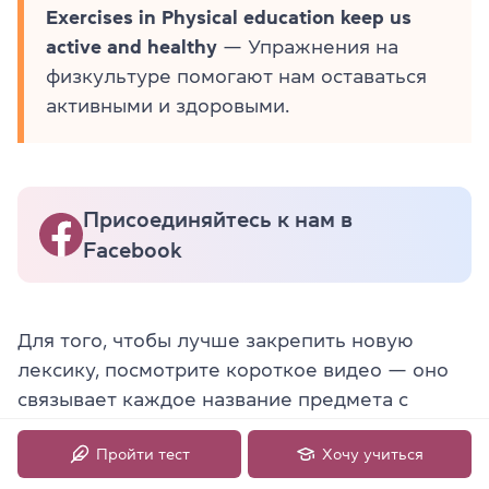
Exercises in Physical education keep us
active and healthy
— Упражнения на
физкультуре помогают нам оставаться
активными и здоровыми.
Присоединяйтесь к нам в
Facebook
Для того, чтобы лучше закрепить новую
лексику, посмотрите короткое видео — оно
связывает каждое название предмета с
образом и сразу показывает, как писать и
Пройти тест
Хочу учиться
произносить по-английски. Это быстрый и
приятный способ повторить названия