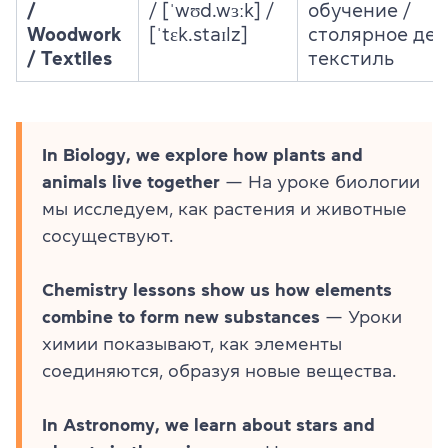
/
/ [ˈwʊd.wɜːk] /
обучение /
Woodwork
[ˈtɛk.staɪlz]
столярное дел
/ Textiles
текстиль
In Biology, we explore how plants and
animals live together
— На уроке биологии
мы исследуем, как растения и животные
сосуществуют.
Chemistry lessons show us how elements
combine to form new substances
— Уроки
химии показывают, как элементы
соединяются, образуя новые вещества.
In Astronomy, we learn about stars and