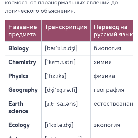
космоса, от паранормальных явлений до
логического объяснения.
Название
Транскрипция
Перевод на
предмета
русский язык
Biology
[baɪˈɒl.ə.dʒi]
биология
Chemistry
[ˈkɛm.ɪ.stri]
химия
Physics
[ˈfɪz.ɪks]
физика
Geography
[dʒiˈɒɡ.rə.fi]
география
Earth
[ɜːθ ˈsaɪ.əns]
естествознани
science
Ecology
[iˈkɒl.ə.dʒi]
экология