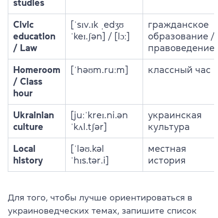
studies
Civic
[ˈsɪv.ɪk ˌedʒʊ
гражданское
education
ˈkeɪ.ʃən] / [lɔː]
образование /
/ Law
правоведение
Homeroom
[ˈhəʊm.ruːm]
классный час
/ Class
hour
Ukrainian
[juːˈkreɪ.ni.ən
украинская
culture
ˈkʌl.tʃər]
культура
Local
[ˈləʊ.kəl
местная
history
ˈhɪs.tər.i]
история
Для того, чтобы лучше ориентироваться в
украиноведческих темах, запишите список