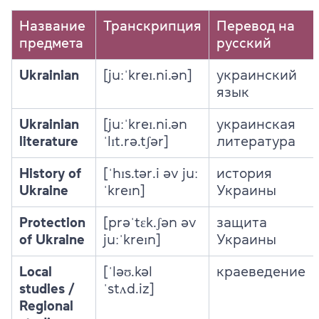
Название
Транскрипция
Перевод на
предмета
русский
Ukrainian
[juːˈkreɪ.ni.ən]
украинский
язык
Ukrainian
[juːˈkreɪ.ni.ən
украинская
literature
ˈlɪt.rə.tʃər]
литература
History of
[ˈhɪs.tər.i əv juː
история
Ukraine
ˈkreɪn]
Украины
Protection
[prəˈtɛk.ʃən əv
защита
of Ukraine
juːˈkreɪn]
Украины
Local
[ˈləʊ.kəl
краеведение
studies /
ˈstʌd.iz]
Regional