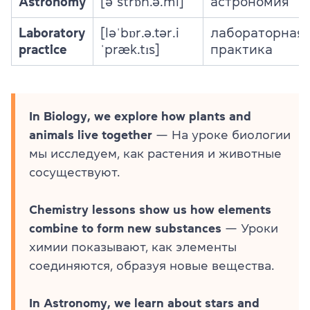
Astronomy
[əˈstrɒn.ə.mi]
астрономия
Laboratory
[ləˈbɒr.ə.tər.i
лабораторная
practice
ˈpræk.tɪs]
практика
In Biology, we explore how plants and
animals live together
— На уроке биологии
мы исследуем, как растения и животные
сосуществуют.
Chemistry lessons show us how elements
combine to form new substances
— Уроки
химии показывают, как элементы
соединяются, образуя новые вещества.
In Astronomy, we learn about stars and