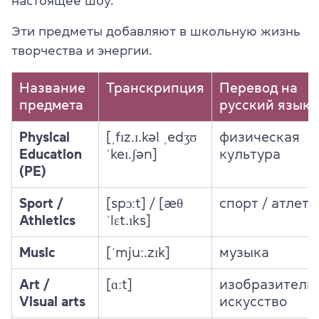
настоящее шоу.
Эти предметы добавляют в школьную жизнь
творчества и энергии.
Название
Транскрипция
Перевод на
предмета
русский язык
Physical
[ˌfɪz.ɪ.kəl ˌedʒʊ
физическая
Education
ˈkeɪ.ʃən]
культура
(PE)
Sport /
[spɔːt] / [æθ
спорт / атлети
Athletics
ˈlɛt.ɪks]
Music
[ˈmjuː.zɪk]
музыка
Art /
[ɑːt]
изобразитель
Visual arts
искусство