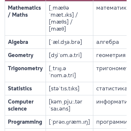
Mathematics
[ˌmæθə
математика
/ Maths
ˈmæt.ɪks] /
[mæθs] /
[mæθ]
Algebra
[ˈæl.dʒə.brə]
алгебра
Geometry
[dʒiˈɒm.ə.tri]
геометрия
Trigonometry
[ˌtrɪɡ.ə
тригономет
ˈnɒm.ə.tri]
Statistics
[stəˈtɪs.tɪks]
статистика
Computer
[kəmˌpjuː.tər
информатик
science
ˈsaɪ.əns]
Programming
[ˈprəʊ.ɡræm.ɪŋ]
программир