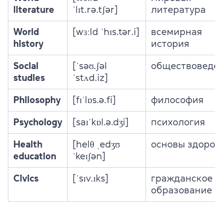
literature
ˈlɪt.rə.tʃər]
литература
World
[wɜːld ˈhɪs.tər.i]
всемирная
history
история
Social
[ˈsəʊ.ʃəl
обществоведе
studies
ˈstʌd.iz]
Philosophy
[fɪˈlɒs.ə.fi]
философия
Psychology
[saɪˈkɒl.ə.dʒi]
психология
Health
[helθ ˌedʒʊ
основы здоров
education
ˈkeɪʃən]
Civics
[ˈsɪv.ɪks]
гражданское
образование