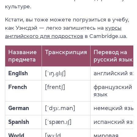
культуре.
Кстати, вы тоже можете погрузиться в учебу,
как Уэнсдэй — легко запишитесь на
курсы
английского для подростков
в Cambridge.ua.
Название
Транскрипция
Перевод на
предмета
русский язык
English
[ˈɪŋ.ɡlɪʃ]
английский яз
French
[frentʃ]
французский
язык
German
[ˈdʒɜː.mən]
немецкий язы
Spanish
[ˈspæn.ɪʃ]
испанский яз
World
[wɜːld
мировая