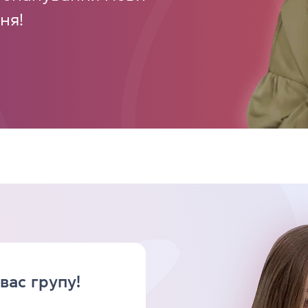
ня!
вас групу!