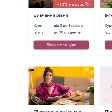
−10% на курс 🏷️
Вивчення рівня
Інт
Курс
від 3 до 6 місяців
Кур
Група
до 10 студентів
Гру
Більше про курс
Підготовка до іспитів
Під