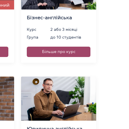
рний
Бізнес-англійська
Курс
2 або 3 місяці
Група
до 10 студентів
Більше про курс
Юридична англійська