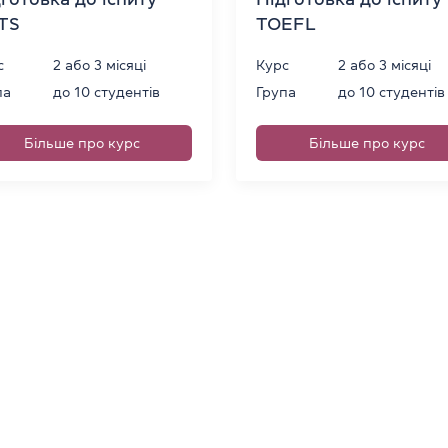
LTS
TOEFL
с
2 або 3 місяці
Курс
2 або 3 місяці
па
до 10 студентів
Група
до 10 студентів
Більше про курс
Більше про курс