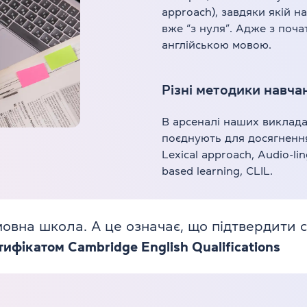
approach), завдяки якій н
вже “з нуля”. Адже з поча
англійською мовою.
Різні методики навча
В арсеналі наших виклада
поєднують для досягненн
Lexical approach, Audio-li
based learning, CLIL.
вна школа. А це означає, що підтвердити св
фікатом Cambridge English Qualifications