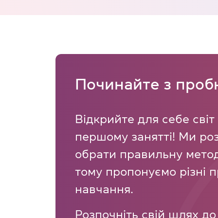
Починайте з проб
Відкрийте для себе світ
першому занятті! Ми ро
обрати правильну метод
тому пропонуємо різні 
навчання.
Розпочніть свій шлях д