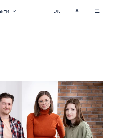
акти
UK