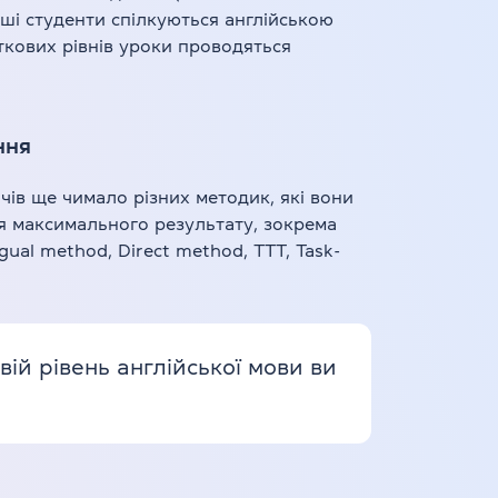
аші студенти спілкуються англійською
ткових рівнів уроки проводяться
ння
чів ще чимало різних методик, які вони
я максимального результату, зокрема
ngual method, Direct method, TTT, Task-
ій рівень англійської мови ви