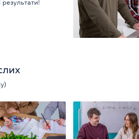
 результати!
слих
cy)