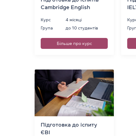
Cambridge English
IE
Курс
4 місяці
Кур
Група
до 10 студентів
Гру
Більше про курс
Підготовка до іспиту
ЄВІ