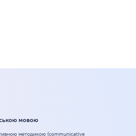
йською мовою
тивною методикою (communicative