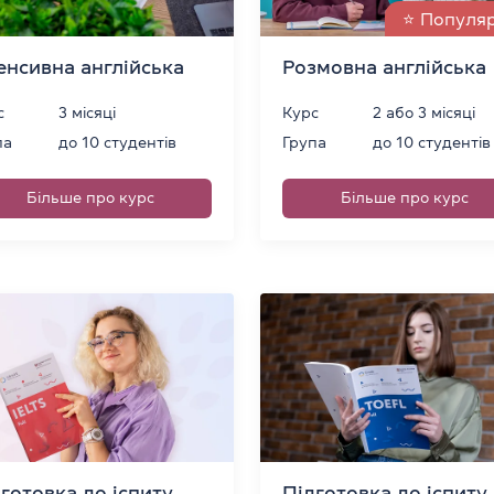
⭐️ Популя
енсивна англійська
Розмовна англійська
с
3 місяці
Курс
2 або 3 місяці
па
до 10 студентів
Група
до 10 студентів
Більше про курс
Більше про курс
готовка до іспиту
Підготовка до іспиту