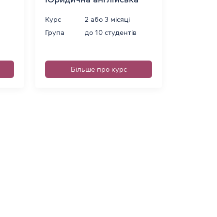
Курс
2 або 3 місяці
Група
до 10 студентів
Більше про курс