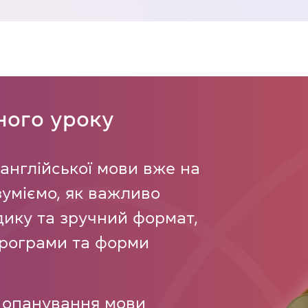
ного уроку
 англійської мови вже на
зуміємо, як важливо
ику та зручний формат,
програми та форми
о опанування мови