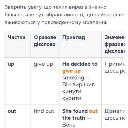
Зверніть увагу, що таких виразів значно
більше, але тут зібрані лише ті, що найчастіше
вживаються у повсякденному мовленні.
Частка
Ф
разове
Приклад
Значенн
дієслово
фразово
дієслова
up
give up
He decided to
Припин
give up
щось ро
smoking —
Він вирішив
кинути
курити
out
find out
She found
out
Дізнати
the truth
—
щось но
Вона