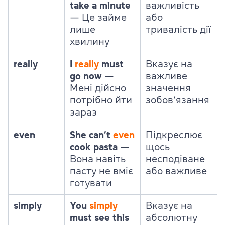
take a minute
важливість
—
Це займе
або
лише
тривалість дії
хвилину
really
I
really
must
Вказує на
go now
—
важливе
Мені дійсно
значення
потрібно йти
зобов’язання
зараз
even
She can’t
even
Підкреслює
cook pasta
—
щось
Вона навіть
несподіване
пасту не вміє
або важливе
готувати
simply
You
simply
Вказує на
must see this
абсолютну