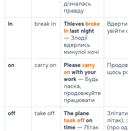
дізналась
правду
in
break in
Thieves
broke
Вдертис
in
last night
увійти 
— Злодії
вдерлись
минулої ночі
on
carry on
Please
carry
Продов
on
with your
щось ро
work
— Будь
ласка,
продовжуйте
працювати
off
take off
The plane
Злітати 
took off
on
літак), 
time
— Літак
(про одя