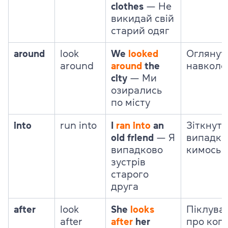
clothes
— Не
викидай свій
старий одяг
around
look
We
looked
Оглянут
around
around
the
навколо
city
— Ми
озирались
по місту
into
run into
I
ran
into
an
Зіткнути
old friend
— Я
випадко
випадково
кимось
зустрів
старого
друга
after
look
She
looks
Піклува
after
after
her
про кого