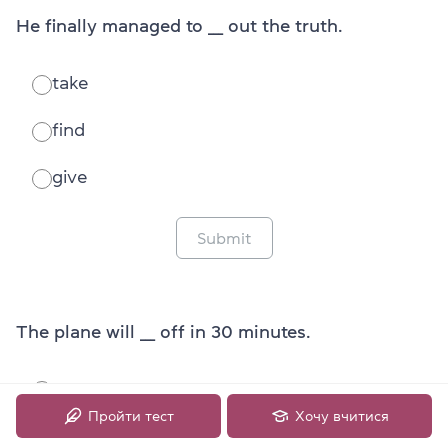
He finally managed to ___ out the truth.
take
find
give
Submit
The plane will ___ off in 30 minutes.
put
Пройти тест
Хочу вчитися
take