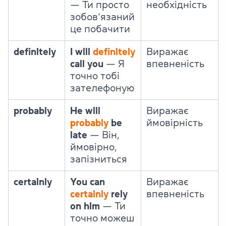
—
Ти просто
необхідність
зобов’язаний
це побачити
definitely
I will
definitely
Виражає
call you
—
Я
впевненість
точно тобі
зателефоную
probably
He will
Виражає
probably
be
ймовірність
late
—
Він,
ймовірно,
запізниться
certainly
You can
Виражає
certainly
rely
впевненість
on him
—
Ти
точно можеш