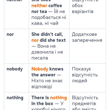
neither
coffee
обох
nor tea
— Їй не
варіантів
подобається ні
кава, ні чай
nor
She didn’t call,
Додаткове
nor
did she text
заперечення
— Вона не
дзвонила і не
писала
nobody
Nobody
knows
Показує
the answer
—
відсутність
Ніхто не знає
людей
відповіді
nothing
There is
nothing
Відсутність
in the box
— У
предметів
коробці нічого
або змісту