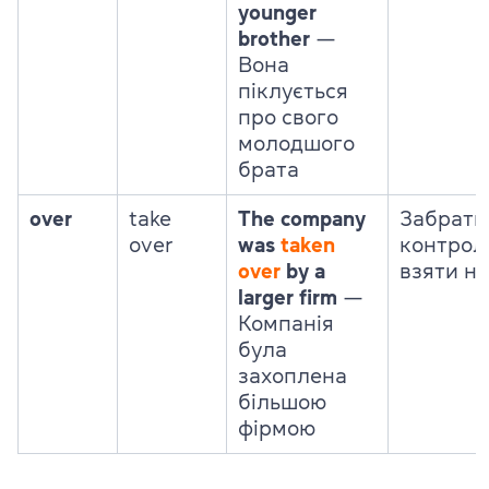
younger
brother
—
Вона
піклується
про свого
молодшого
брата
over
take
The company
Забрати
over
was
taken
контрол
over
by a
взяти на
larger firm
—
Компанія
була
захоплена
більшою
фірмою