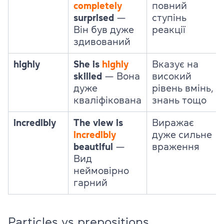
completely
повний
surprised
—
ступінь
Він був дуже
реакції
здивований
highly
She is
highly
Вказує на
skilled
—
Вона
високий
дуже
рівень вмінь,
кваліфікована
знань тощо
incredibly
The view is
Виражає
incredibly
дуже сильне
beautiful
—
враження
Вид
неймовірно
гарний
Particles vs prepositions