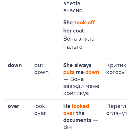
злетів
вчасно
She
took
off
her coat
—
Вона зняла
пальто
down
put
She always
Критику
down
puts
me
down
когось
— Вона
завжди мене
критикує
over
look
He
looked
Перегля
over
over
the
оглянут
documents
—
Він