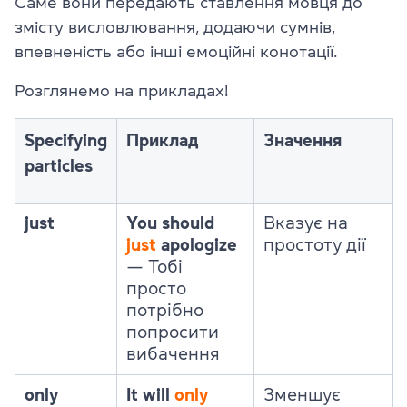
Саме вони передають ставлення мовця до
змісту висловлювання, додаючи сумнів,
впевненість або інші емоційні конотації.
Розглянемо на прикладах!
Specifying
Приклад
Значення
particles
just
You should
Вказує на
just
apologize
простоту дії
—
Тобі
просто
потрібно
попросити
вибачення
only
It will
only
Зменшує