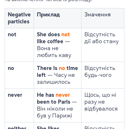
Negative
Приклад
Значення
particles
not
She does
not
Відсутність
like coffee
—
дії або стану
Вона не
любить каву
no
There is
no
time
Відсутність
left
— Часу не
будь-чого
залишилось
never
He has
never
Щось, що ні
been to Paris
—
разу не
Він ніколи не
відбувалося
був у Парижі
neither
She likes
Відсутність