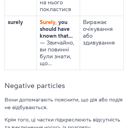
на нього
покластися
surely
Surely
,
you
Виражає
should have
очікування
known that…
або
— Звичайно,
здивування
ви повинні
були знати,
що…
Negative particles
Вони допомагають пояснити, що дія або подія
не відбуваються.
Крім того, ці частки підкреслюють відсутність
та виключення чогось із розгляду.