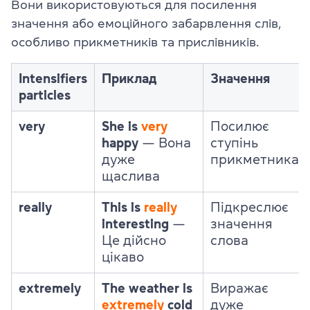
Вони використовуються для посилення
значення або емоційного забарвлення слів,
особливо прикметників та прислівників.
Intensifiers
Приклад
Значення
particles
very
She is
very
Посилює
happy
—
Вона
ступінь
дуже
прикметника
щаслива
really
This is
really
Підкреслює
interesting
—
значення
Це дійсно
слова
цікаво
extremely
The weather is
Виражає
extremely
cold
дуже