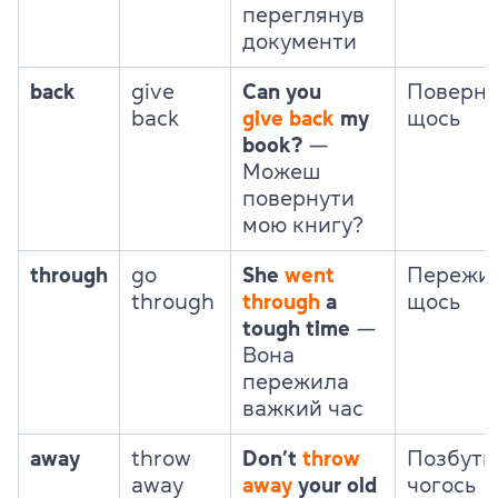
переглянув
документи
back
give
Can you
Поверну
back
give
back
my
щось
book?
—
Можеш
повернути
мою книгу?
through
go
She
went
Пережи
through
through
a
щось
tough time
—
Вона
пережила
важкий час
away
throw
Don’t
throw
Позбути
away
away
your old
чогось