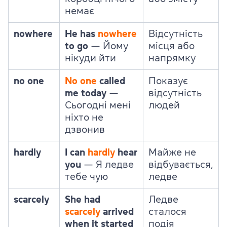
немає
nowhere
He has
nowhere
Відсутність
to go
— Йому
місця або
нікуди йти
напрямку
no one
No one
called
Показує
me today
—
відсутність
Сьогодні мені
людей
ніхто не
дзвонив
hardly
I can
hardly
hear
Майже не
you
— Я ледве
відбувається,
тебе чую
ледве
scarcely
She had
Ледве
scarcely
arrived
сталося
when it started
подія