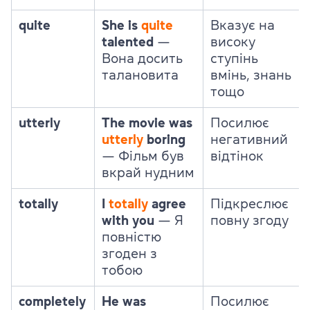
quite
She is
quite
Вказує на
talented
—
високу
Вона досить
ступінь
талановита
вмінь, знань
тощо
utterly
The movie was
Посилює
utterly
boring
негативний
—
Фільм був
відтінок
вкрай нудним
totally
I
totally
agree
Підкреслює
with you
—
Я
повну згоду
повністю
згоден з
тобою
completely
He was
Посилює