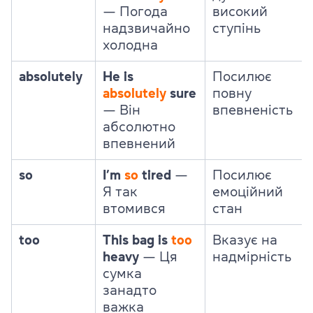
—
Погода
високий
надзвичайно
ступінь
холодна
absolutely
He is
Посилює
absolutely
sure
повну
—
Він
впевненість
абсолютно
впевнений
so
I’m
so
tired
—
Посилює
Я так
емоційний
втомився
стан
too
This bag is
too
Вказує на
heavy
—
Ця
надмірність
сумка
занадто
важка