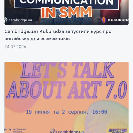
Cambridge.ua і Kukurudza запустили курс про
англійську для есемемників
24.07.2026