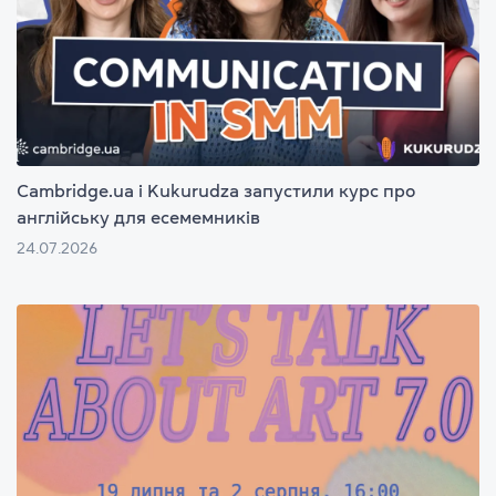
Cambridge.ua і Kukurudza запустили курс про
англійську для есемемників
24.07.2026