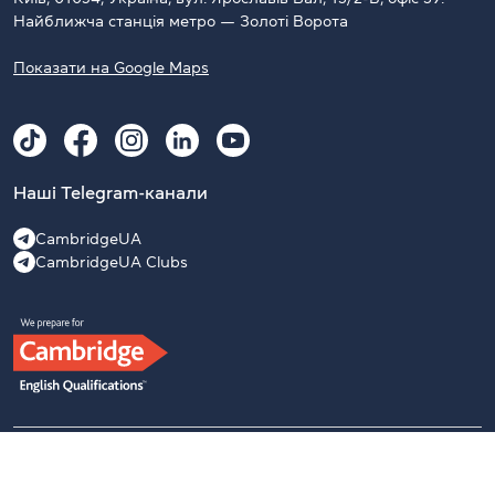
Найближча станція метро — Золоті Ворота
Показати на Google Maps
Наші Telegram-канали
CambridgeUA
CambridgeUA Clubs
2009–2026 Офіційний підготовчий центр University of
Cambridge English Examinations в Україні, ліцензія №52374