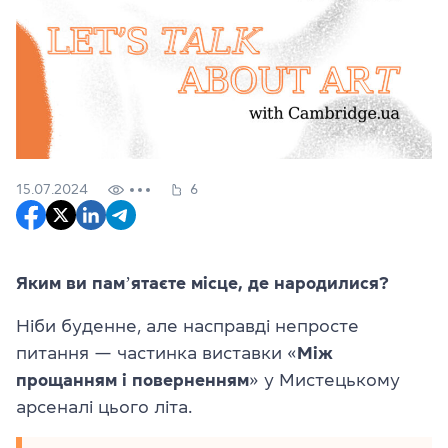
15.07.2024
6
Яким ви памʼятаєте місце, де народилися?
Ніби буденне, але насправді непросте
питання — частинка виставки «
Між
прощанням і поверненням
» у Мистецькому
арсеналі цього літа.