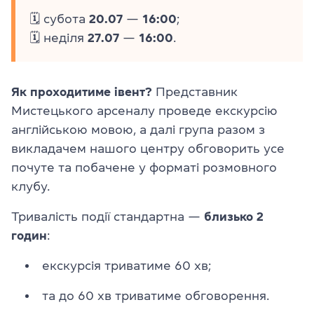
🗓
субота
20.07
—
16:00
;
🗓
неділя
27.07
—
16:00
.
Як проходитиме івент?
Представник
Мистецького арсеналу проведе екскурсію
англійською мовою, а далі група разом з
викладачем нашого центру обговорить усе
почуте та побачене у форматі розмовного
клубу.
Тривалість події стандартна —
близько 2
годин
:
екскурсія триватиме 60 хв;
та до 60 хв триватиме обговорення.