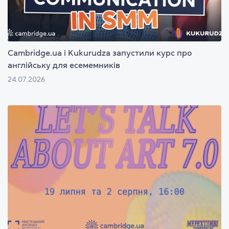
Cambridge.ua і Kukurudza запустили курс про
англійську для есемемників
24.07.2026