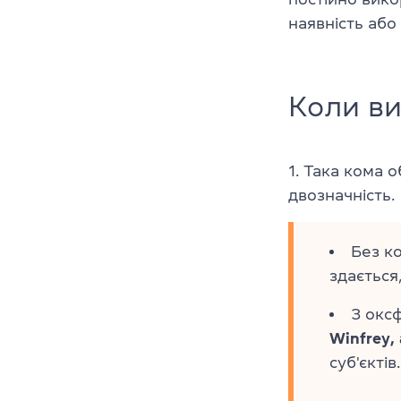
наявність або
Коли ви
1. Така кома 
двозначність.
Без к
здається
З окс
Winfrey,
суб'єктів.