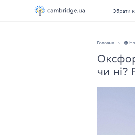
Обрати к
Головна
🟠 Н
Оксфор
чи ні?