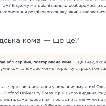
а там? В цьому матеріалі швидко розберемось з о
икористання розділового знаку, який називаєтьс
дська кома — що це?
mma
або
серійна
,
повторювана
кома
— це знак, який
учником «and» або «or» в переліку з трьох і біль
 так через використання у видавничому стилі Ок
— Oxford University Press. Крім цього видання існ
вництв, саме через них і постає питання — чи пот
ристовувати цю кому? Якими правилами регулюєть