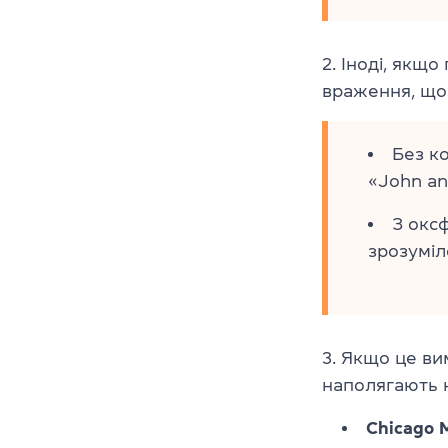
2. Іноді, якщ
враження, що 
Без к
«John an
З окс
зрозуміл
3. Якщо це ви
наполягають н
Chicago 