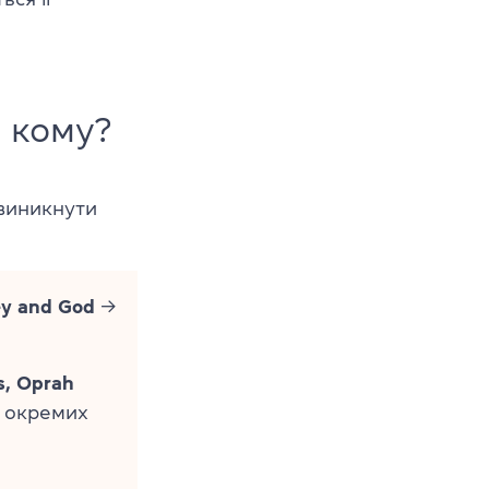
 кому?
 виникнути
ey and God
→
s, Oprah
х окремих