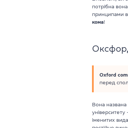
потрібна вон
принципами в
кома
!
Оксфор
Oxford co
перед спол
Вона названа
університету 
іменитих вида
постійно вико