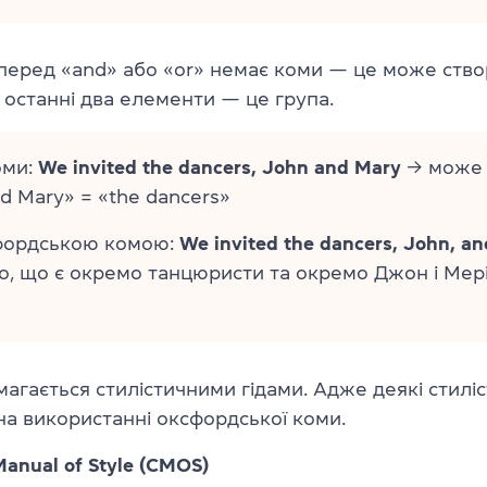
о перед «and» або «or» немає коми — це може ств
останні два елементи — це група.
оми:
We invited the dancers, John and Mary
→ може 
d Mary» = «the dancers»
фордською комою:
We invited the dancers, John, a
о, що є окремо танцюристи та окремо Джон і Мері
магається стилістичними гідами. Адже деякі стиліс
а використанні оксфордської коми.
Manual of Style (CMOS)