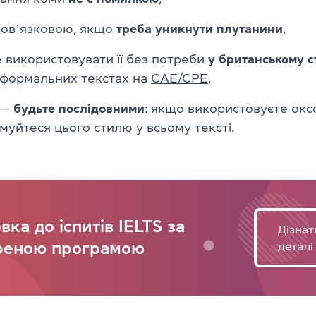
бовʼязковою, якщо
треба уникнути плутанини
,
 використовувати її без потреби
у британському с
 формальних текстах на
CAE/CPE
,
 —
будьте послідовними
: якщо використовуєте ок
муйтеся цього стилю у всьому тексті.
вка до іспитів IELTS за
Дізнат
реною програмою
деталі