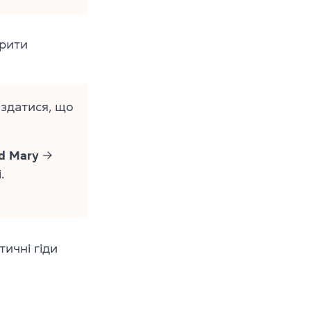
орити
здатися, що
nd Mary
→
.
тичні гіди