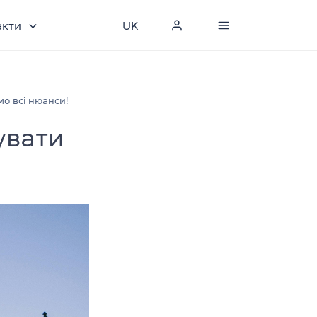
акти
UK
о всі нюанси!
увати