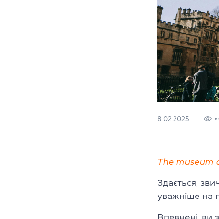
8.02.2025
The museum di
Здається, зви
уважніше на п
Впевнені, ви 