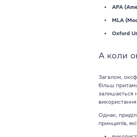
APA (Amer
MLA (Mod
Oxford Un
А коли о
Загалом, окс
більш притама
залишається н
використання
Однак, приділ
принципів, як
викорис