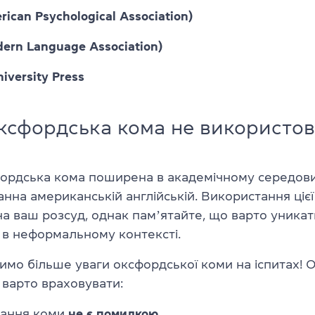
ican Psychological Association)
ern Language Association)
iversity Press
ксфордська кома не використов
фордська кома поширена в академічному середови
нна американській англійській. Використання ціє
а ваш розсуд, однак памʼятайте, що варто уникат
 в неформальному контексті.
имо більше уваги оксфордської коми на іспитах! О
і варто враховувати:
тання коми
не є помилкою
,