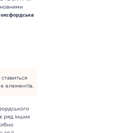
сновними
я
оксфордська
 ставиться
ше елементів.
сфордського
ує ряд інших
рібно
ся її