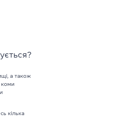
ується?
щі, а також
ї коми
и
сь кілька