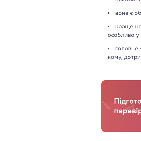
вона є о
краще не
особливо у
головне
кому, дотри
Підгото
переві