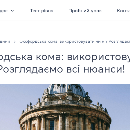
урс
Тест рівня
Пробний урок
Конт
овини
Оксфордська кома: використовувати чи ні? Розглядаєм
дська кома: використов
 Розглядаємо всі нюанси!