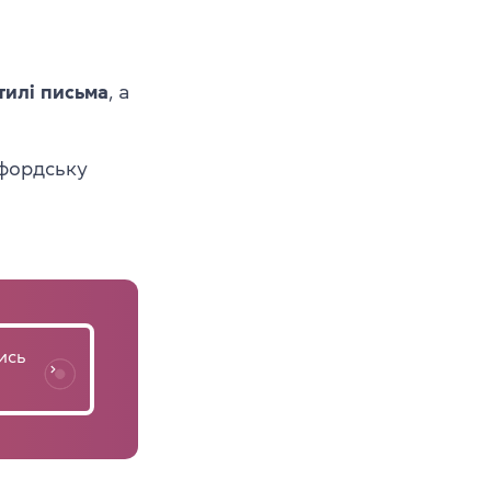
тилі письма
, а
сфордську
ись