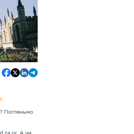
o.
о? Погляньмо
 та or. А чи