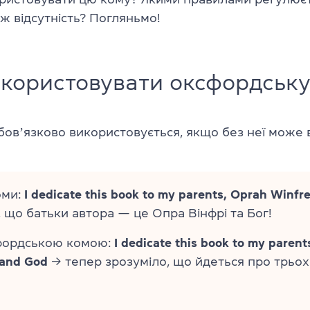
 ж відсутність? Погляньмо!
користовувати оксфордську
обовʼязково використовується, якщо без неї може
оми:
I dedicate this book to my parents, Oprah Winfr
, що батьки автора — це Опра Вінфрі та Бог!
фордською комою:
I dedicate this book to my parent
 and God
→ тепер зрозуміло, що йдеться про трьо