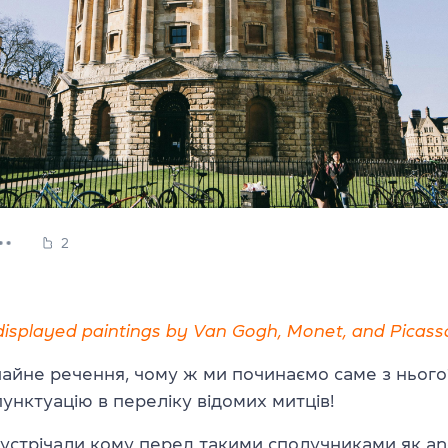
2
splayed paintings by Van Gogh, Monet, and Picass
чайне речення, чому ж ми починаємо саме з ньог
унктуацію в переліку відомих митців!
зустрічали кому перед такими сполучниками як and