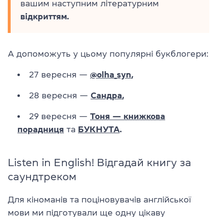
вашим наступним літературним
відкриттям.
А допоможуть у цьому популярні букблогери:
27 вересня —
@olha_syn
,
28 вересня —
Сандра
,
29 вересня —
Тоня — книжкова
порадниця
та
БУКНУТА
.
Listen in English! Відгадай книгу за
саундтреком
Для кіноманів та поціновувачів англійської
мови ми підготували ще одну цікаву