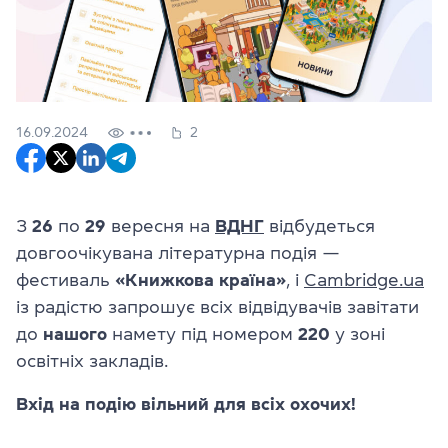
16.09.2024
2
З
26
по
29
вересня на
ВДНГ
відбудеться
довгоочікувана літературна подія —
фестиваль
«Книжкова
країна»
, і
Cambridge.ua
із радістю запрошує всіх відвідувачів завітати
до
нашого
намету під номером
220
у зоні
освітніх закладів.
Вхід на подію вільний для всіх охочих!