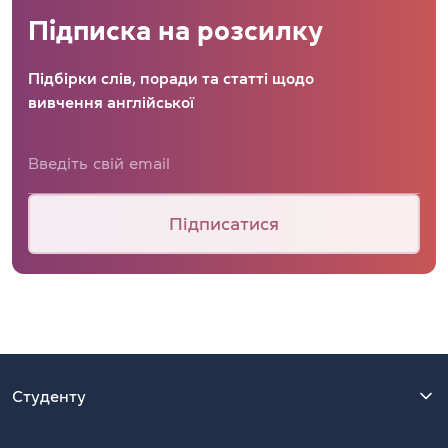
Підписка на розсилку
Підбірки слів, поради та статті щодо
вивчення англійської
Підписатися
Студенту