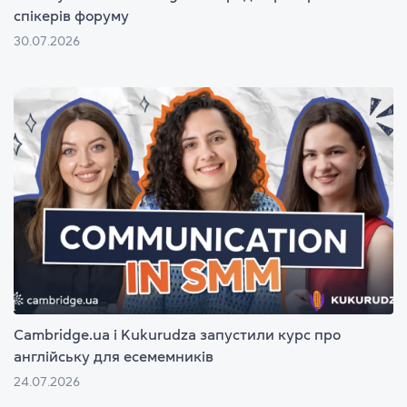
спікерів форуму
30.07.2026
Cambridge.ua і Kukurudza запустили курс про
англійську для есемемників
24.07.2026