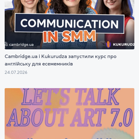
Cambridge.ua і Kukurudza запустили курс про
англійську для есемемників
24.07.2026