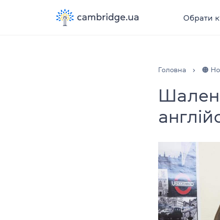
Обрати к
Головна
🟠 Н
Шалені
англій