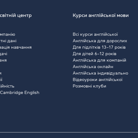
світній центр
Курси англійської мови
мпанію
Всі курси англійської
тні дані
Англійська для дорослих
зація навчання
Для підлітків 13–17 років
ачі
Для дітей 6–12 років
івня
Англійська для компаній
Англійська онлайн
и
Англійська індивідуально
ї
Відеоуроки англійської
ійність
Розмовні клуби
 Cambridge English