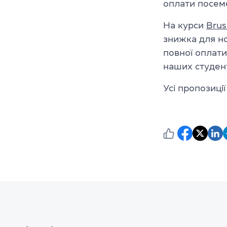
оплати посеме
На курси
Brus
знижка для но
повної оплати
наших студент
Усі пропозиції