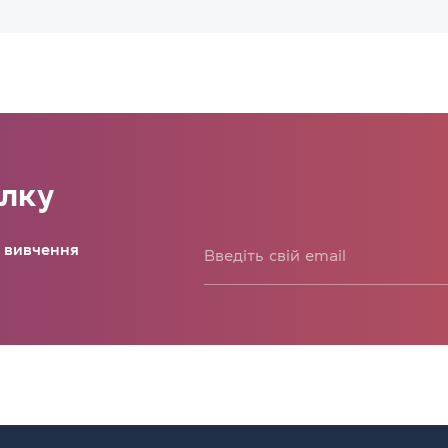
илку
о вивчення