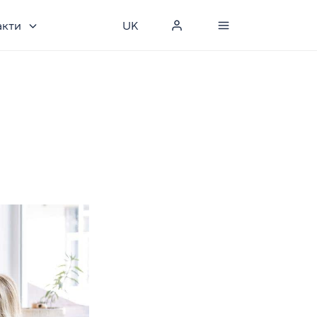
акти
UK