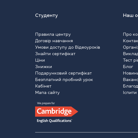
Студенту
Наш о
Правила центру
Про ко
Договір навчання
Контак
Умови доступу до Відеоуроків
Органі
Знайти сертифікат
Виклад
Ціни
Тест р
Знижки
Блог
Подарунковий сертифікат
Новин
Безплатний пробний урок
Вакансі
Кабінет
Благод
Мапа сайту
Іспити