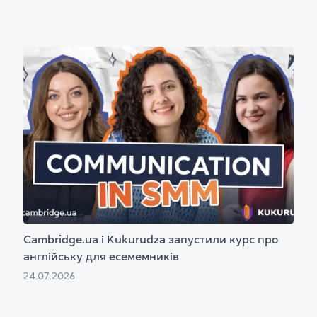
Cambridge.ua і Kukurudza запустили курс про
англійську для есемемників
24.07.2026