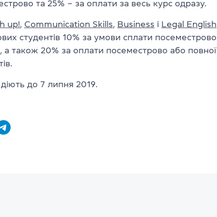
строво та 25% – за оплати за весь курс одразу.
h up!
,
Communication Skills
,
Business
і
Legal English
вих студентів 10% за умови сплати посеместрово
, а також 20% за оплати посеместрово або повної
ів.
 діють до 7 липня 2019.