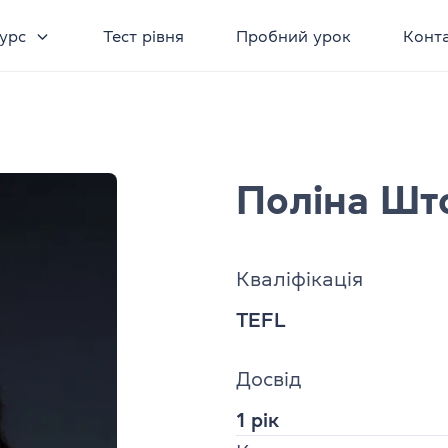
урс
Тест рівня
Пробний урок
Конт
Поліна Шт
Кваліфікація
TEFL
Досвід
1 рік