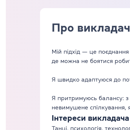
Про виклада
Мій підхід — це поєднання
де можна не боятися роби
Я швидко адаптуюся до пот
Я притримуюсь балансу: з 
невимушене спілкування, я
Інтереси викладача
Танці, психологія, техноло