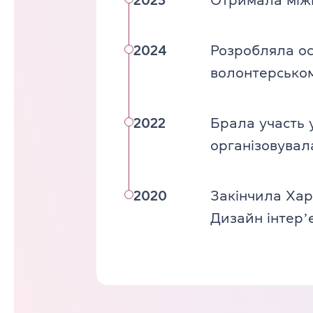
2025
Отримала між
2024
Розробляла осв
волонтерськом
2022
Брала участь 
організовувал
2020
Закінчила Хар
Дизайн інтерʼ