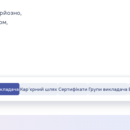
рйозно,
ом,
икладача
Карʼєрний шлях
Сертифікати
Групи викладача