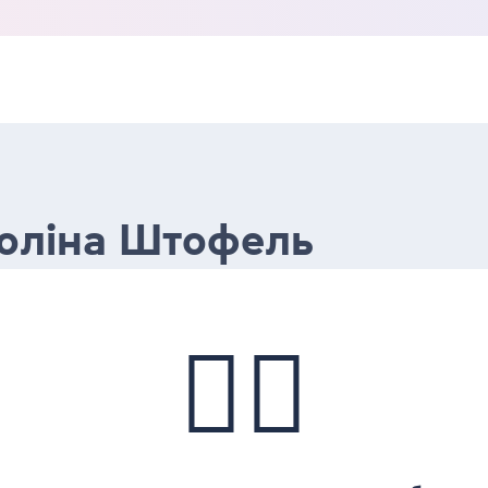
Поліна Штофель
🤷‍♀️