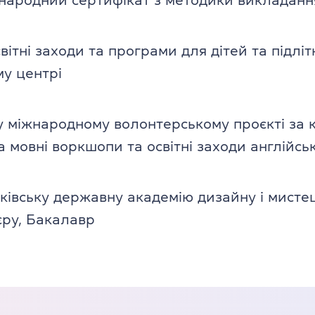
народний сертифікат з методики викладанн
ітні заходи та програми для дітей та підлітк
у центрі
у міжнародному волонтерському проєкті за 
а мовні воркшопи та освітні заходи англійсь
ківську державну академію дизайну і мистец
єру, Бакалавр