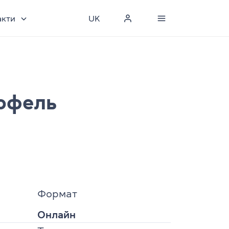
акти
UK
офель
Формат
Онлайн