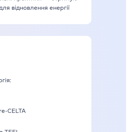
для відновлення енергії
гія:
re-CELTA