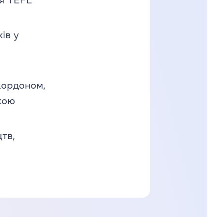
я TEFL
ів у
кордоном,
кою
тв,