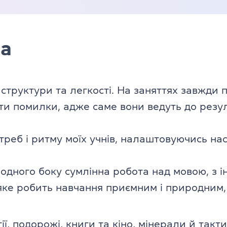
ча
 структури та легкості. На заняттях завжди
ти помилки, адже саме вони ведуть до резул
реб і ритму моїх учнів, налаштовуючись на
одного боку сумлінна робота над мовою, з ін
ке робить навчання приємним і природним, д
гії, подорожі, книги та кіно, мінерали й та