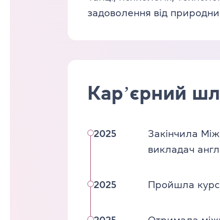
задоволення від природних
Карʼєрний шл
2025
Закінчила Між
викладач англі
2025
Пройшла курс 