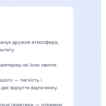
 панує дружня атмосфера,
ьтату.
самперед на їхню хвилю.
шого — легкість і
ає відчуття відпочинку.
ктильні практики — отримую