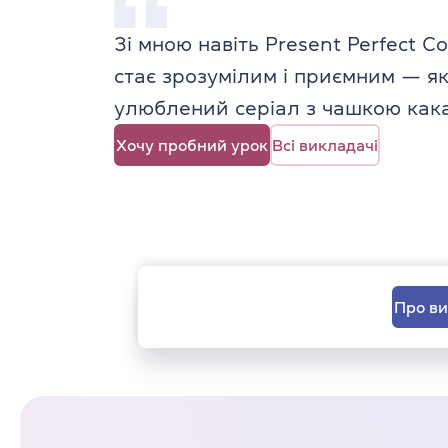
Зі мною навіть Present Perfect C
стає зрозумілим і приємним — я
улюблений серіал з чашкою как
Хочу пробний урок
Всі викладачі
Про в