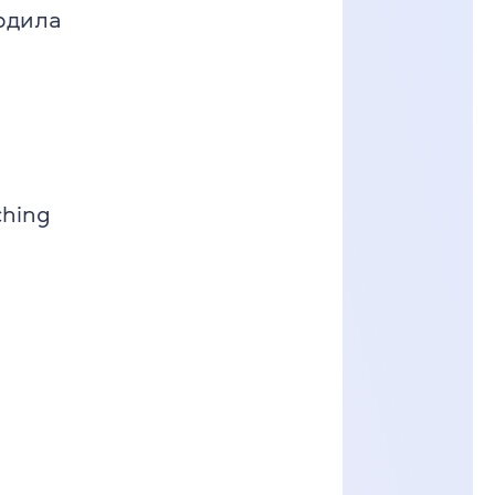
ердила
ching