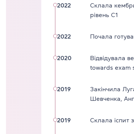
2022
Склала кембри
рівень C1
2022
Почала готува
2020
Відвідувала в
towards exam su
2019
Закінчила Луга
Шевченка, Анг
2019
Склала іспит 