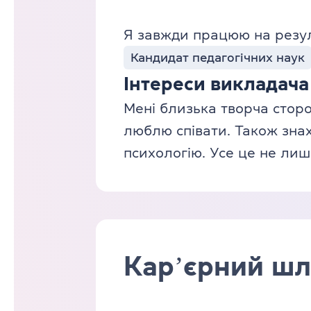
Я завжди працюю на резуль
Кандидат педагогічних наук
Інтереси викладача
Мені близька творча сторо
люблю співати. Також зна
психологію. Усе це не лише
Карʼєрний шл