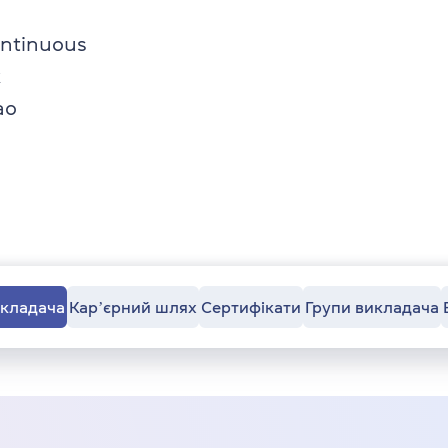
ontinuous
к
ао
икладача
Карʼєрний шлях
Сертифікати
Групи викладача