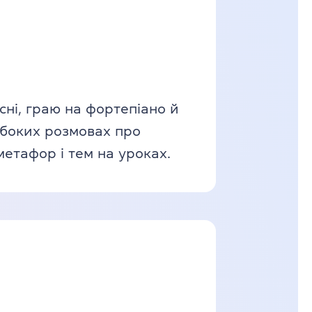
сні, граю на фортепіано й
ибоких розмовах про
метафор і тем на уроках.