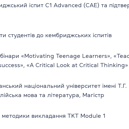
джський іспит C1 Advanced (CAE) та підтв
ти студентів до кембриджських іспитів
ебінари «Motivating Teenage Learners», «Tea
ccess», «A Critical Look at Critical Thinking»
нський національний університет імені Т.Г.
лійська мова та література, Магістр
з методики викладання TKT Module 1