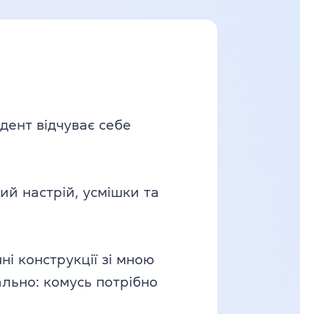
дент відчуває себе
ий настрій, усмішки та
і конструкції зі мною
ально: комусь потрібно