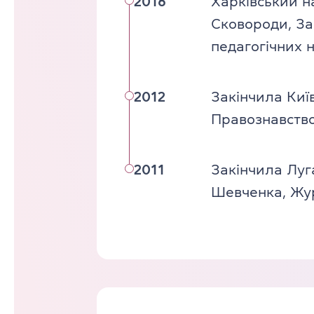
2016
Харківський на
Сковороди, Заг
педагогічних 
2012
Закінчила Киї
Правознавство
2011
Закінчила Луга
Шевченка, Жур