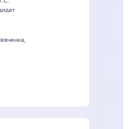
.С.
дидат
Шевченка,