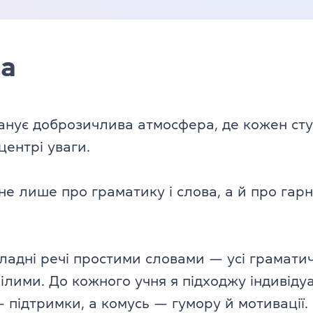
ча
анує доброзичлива атмосфера, де кожен сту
центрі уваги.
не лише про граматику і слова, а й про гарн
дні речі простими словами — усі граматичн
мілими. До кожного учня я підходжу індивіду
 підтримки, а комусь — гумору й мотивації.