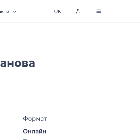
акти
UK
банова
Формат
Онлайн