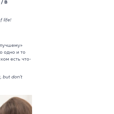
 / В
 life!
к лучшему»
о одно и то
хом есть что-
, but don’t