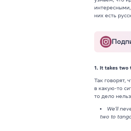
интересными,
них есть русс
Подпи
1. It takes tw
Так говорят, 
в какую-то си
то дело нельз
We’ll nev
two to tango