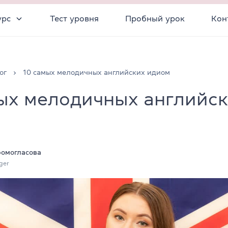
урс
Тест уровня
Пробный урок
Кон
ог
10 самых мелодичных английских идиом
ых мелодичных английс
ромогласова
ger