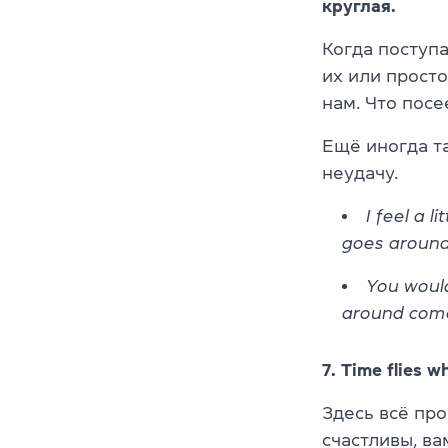
круглая.
Когда поступ
их или просто
нам. Что посе
Ещё иногда та
неудачу.
I feel a 
goes around
You woul
around com
7. Time flies 
Здесь всё про
счастливы, ва