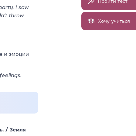
Пройти тест
party. I saw
dn’t throw
Хочу учиться
ва и эмоции
feelings.
ь. / Земля