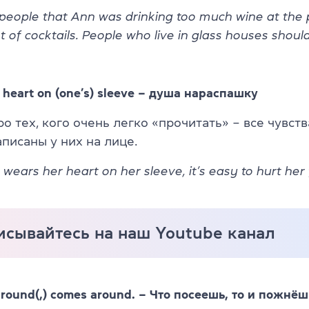
l people that Ann was drinking too much wine at the 
t of cocktails. People who live in glass houses shoul
) heart on (one’s) sleeve – душа нараспашку
ро тех, кого очень легко «прочитать» – все чувст
писаны у них на лице.
wears her heart on her sleeve, it’s easy to hurt her 
исывайтесь на наш Youtube канал
around(,) comes around. – Что посеешь, то и пожнёш