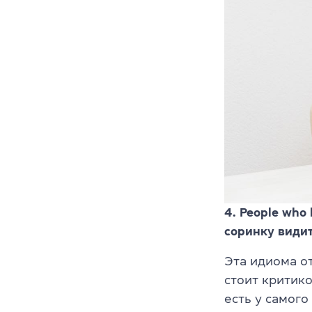
4. People who 
соринку видит
Эта идиома от
стоит критико
есть у самог