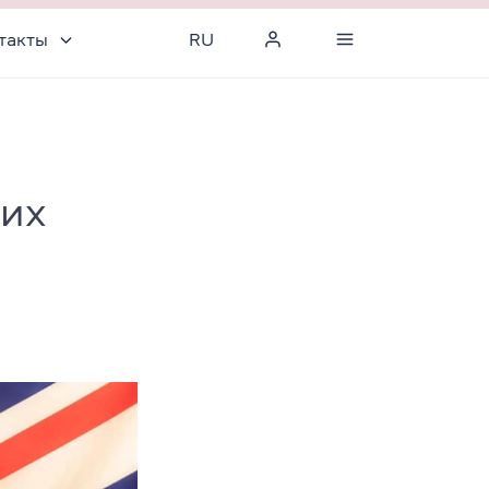
такты
RU
ких