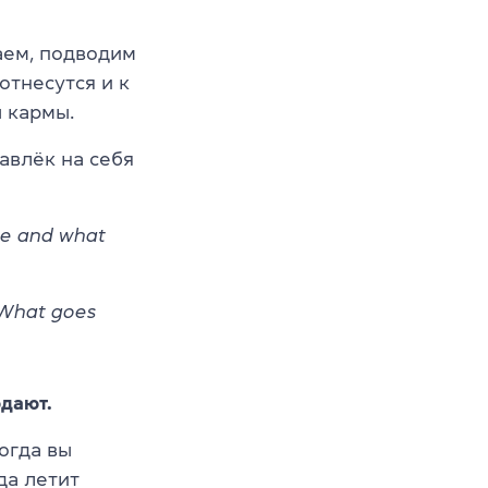
аем, подводим
отнесутся и к
ы кармы.
авлёк на себя
one and what
 What goes
юдают.
когда вы
да летит