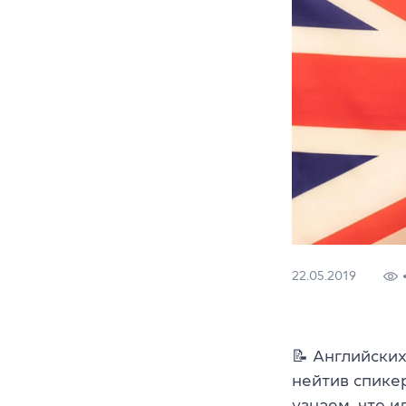
22.05.2019
📝 Английских
нейтив спике
узнаем, что 