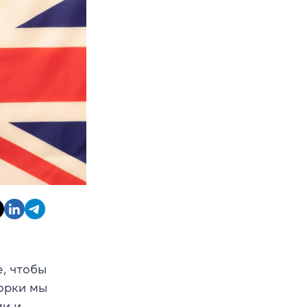
е, чтобы
орки мы
ми и