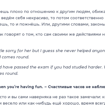
аешь плохо по отношению к другим людям, обиж
 ведём себя некрасиво, то потом соответственно 
ешь, то и пожнёшь. Или, другими словами, закон
к говорят о том, кто сам своими же действиями н
little sorry for her but I guess she never helped any
 comes round.
d have passed the exam if you had studied harder.
es round.
when you’re having fun. – Счастливые часов не набл
сто и вы сами наверняка не раз такое замечали: 
м весело или как-нибудь ещё хорошо, время всег