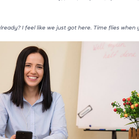
already?
I
feel
like
we
just
got
here.
Time
flies
when