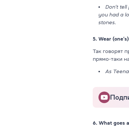
Don’t tel
you had a lo
stones.
5. Wear (one’s
Так говорят п
прямо-таки на
As Teena 
Подп
6. What goes 