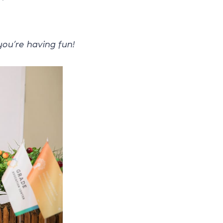
you’re
having
fun!