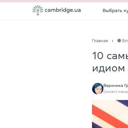
Выбрать к
Главная
🟠 Бл
10 сам
идиом
Вероника Г
Content mana