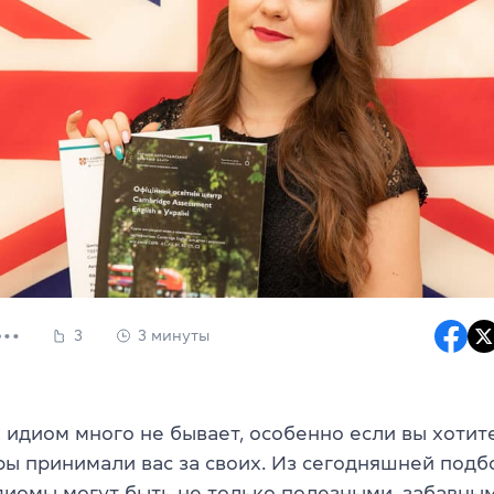
3
3 минуты
 идиом много не бывает, особенно если вы хотит
ры принимали вас за своих. Из сегодняшней подб
идиомы могут быть не только полезными, забавны