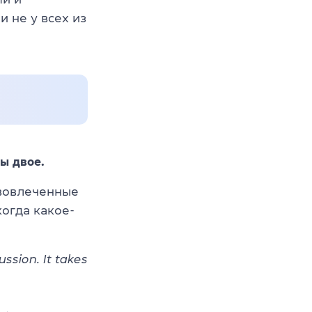
 не у всех из
ны двое.
 вовлеченные
когда какое-
ssion. It takes