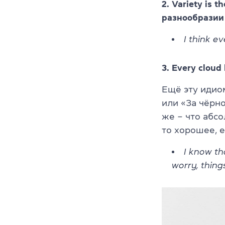
2. Variety is 
разнообразии
I think ev
3. Every cloud 
Ещё эту идиом
или «За чёрно
же – что абсо
то хорошее, 
I know th
worry, things