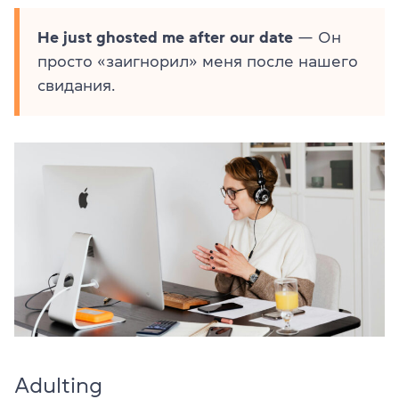
He just ghosted me after our date
— Он
просто «заигнорил» меня после нашего
свидания.
Adulting