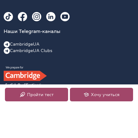
Наши Telegram-каналы
CambridgeUA
CambridgeUA Clubs
Пройти тест
Хочу учиться
2009–2026 Официальный подготовительный центр
University of Cambridge English Examinations в Украине,
лицензия №52374