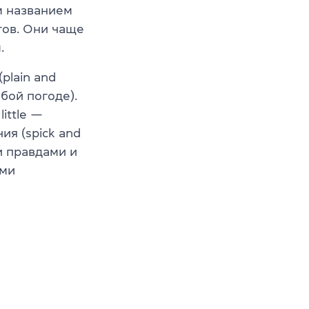
м названием
тов. Они чаще
.
plain and
юбой погоде).
ittle —
ия (spick and
и правдами и
ыми