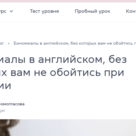
урс
Тест уровня
Пробный урок
Кон
ог
Биномиалы в английском, без которых вам не обойтись
алы в английском, без
х вам не обойтись при
ии
ромогласова
ger