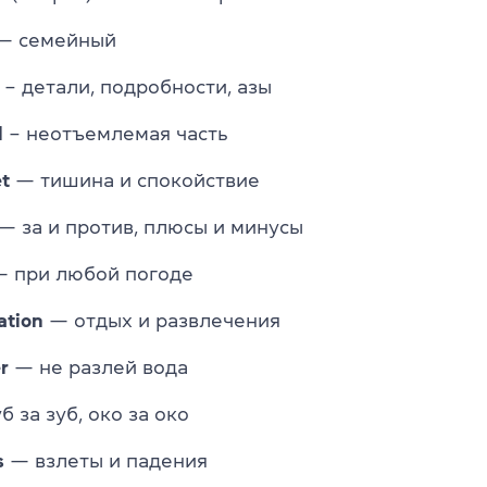
— семейный
– детали, подробности, азы
l
– неотъемлемая часть
t
— тишина и спокойствие
— за и против, плюсы и минусы
 при любой погоде
ation
— отдых и развлечения
r
— не разлей вода
б за зуб, око за око
s
— взлеты и падения