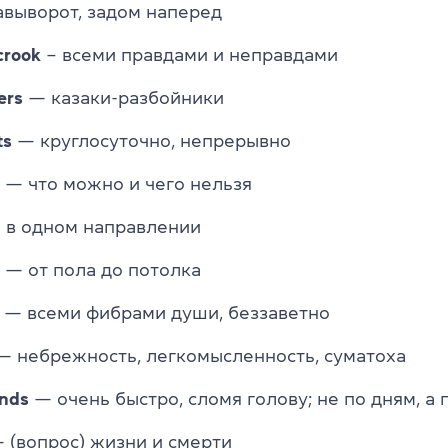
выворот, задом наперед
crook
– всеми правдами и неправдами
ers
— казаки-разбойники
ts
— круглосуточно, непрерывно
— что можно и чего нельзя
в одном направлении
— от пола до потолка
— всеми фибрами души, беззаветно
 небрежность, легкомысленность, суматоха
nds
— очень быстро, сломя голову; не по дням, а 
 (вопрос) жизни и смерти