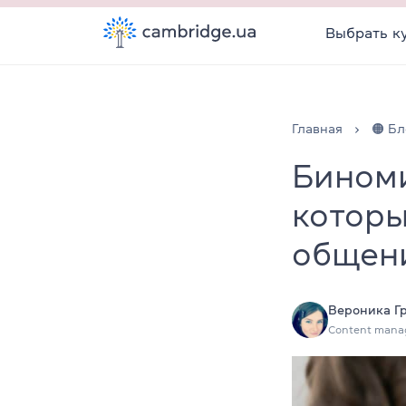
Выбрать к
Главная
🟠 Бл
Биноми
которы
общен
Вероника Г
Content mana