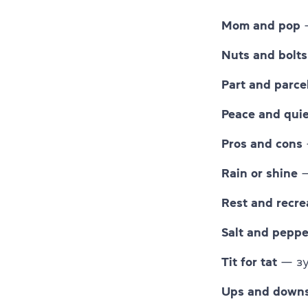
Mom and pop
Nuts and bolts
Part and parce
Peace and quie
Pros and cons
Rain or shine
—
Rest and recre
Salt and peppe
Tit for tat
— зу
Ups and down