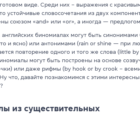
 готовом виде. Среди них – выражения с красивы
то устойчивые словосочетания из двух компонен
ны союзом «and» или «or», а иногда — предлогом
 английских биномиалах могут быть синонимами (
то и ясно) или антонимами (rain or shine — при л
тся повторение одного и того же слова (little by l
иномиалы могут быть построены на основе созвуч
очки) или даже рифмы (by hook or by crook – всем
 Ну что, давайте познакомимся с этими интересн
?
лы из существительных