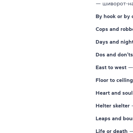
— шиворот-на
By hook or by 
Cops and robb
Days and nigh
Dos and don’ts
East to west
— 
Floor to ceiling
Heart and soul
Helter skelter
—
Leaps and bou
Life or death
—