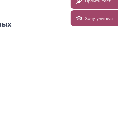
Пройти тест
Хочу учиться
ных