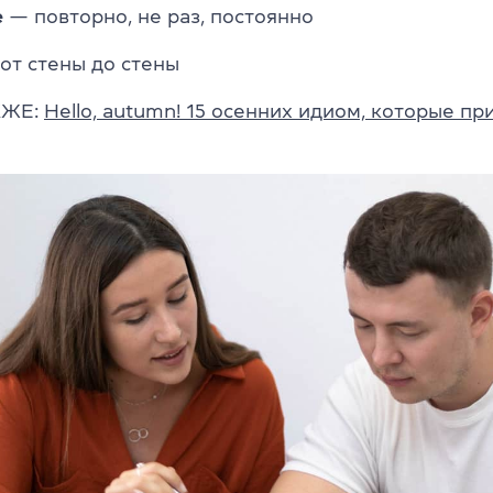
e
— повторно, не раз, постоянно
от стены до стены
КЖЕ:
Hello, autumn! 15 осенних идиом, которые пр