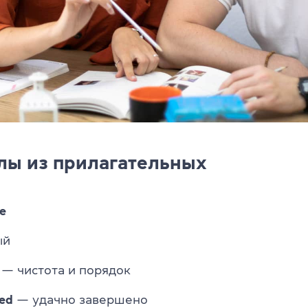
лы из прилагательных
e
ый
— чистота и порядок
ed
— удачно завершено