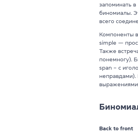
запоминать в
биномиалы. Э
всего соедине
Компоненты в
simple — прос
Также встречае
понемногу). Б
span – с игол
неправдами).
выражениями
Биномиа
Back to front