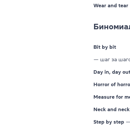
Wear and tear
Биномиа
Bit by bit
— шаг за шаг
Day in, day ou
Horror of horro
Measure for m
Neck and neck
Step by step
—