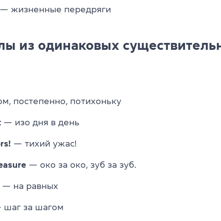
— жизненные передряги
лы из одинаковых существитель
ом, постепенно, потихоньку
t
— изо дня в день
rs!
— тихий ужас!
easure
— око за око, зуб за зуб.
— на равных
 шаг за шагом