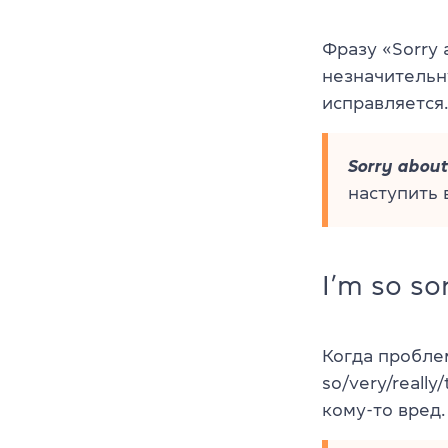
Фразу «Sorry 
незначительн
исправляется.
Sorry about
наступить 
I’m so so
Когда проблем
so/very/really
кому-то вред.