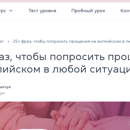
урс
Тест уровня
Пробный урок
Кон
ог
25+ фраз, чтобы попросить прощения на английском в 
аз, чтобы попросить пр
лийском в любой ситуац
ынчук
ger