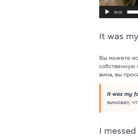
00:00
It was my
Вы можете исп
собственную о
вина, вы прос
It was my fa
виноват, ч
I messed