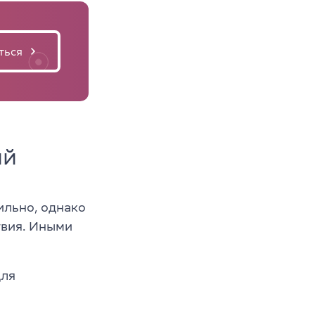
ться
ий
ильно, однако
твия. Иными
для