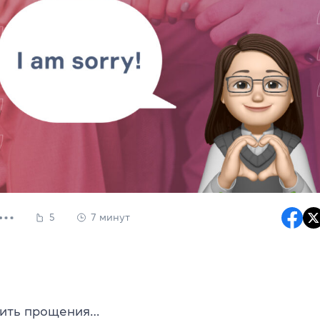
5
7 минут
сить прощения…