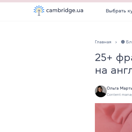
Выбрать к
Главная
🟠 Бл
25+ фр
на анг
Ольга Март
Content mana