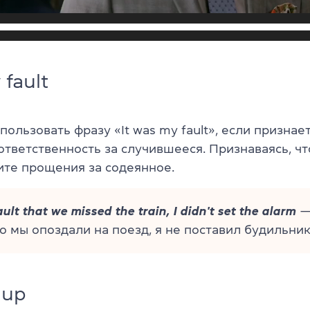
 fault
ользовать фразу «It was my fault», если признае
тветственность за случившееся. Признаваясь, чт
ите прощения за содеянное.
ult that we missed the train, I didn't set the alarm
—
то мы опоздали на поезд, я не поставил будильник
 up