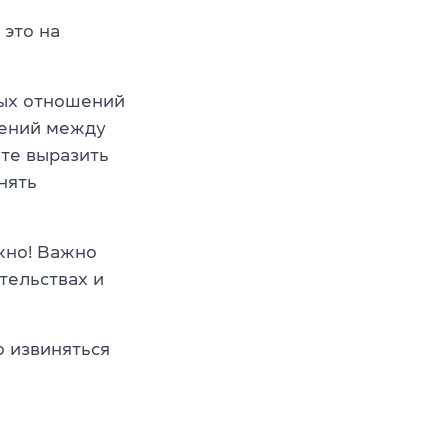
 это на
бых отношений
шений между
ите выразить
нять
жно! Важно
тельствах и
 извиняться