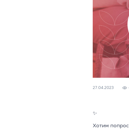
27.04.2023
✨
Хотим попро