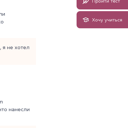
Пройти тест
ли
Хочу учиться
ко
 я не хотел
’m
 что нанесли