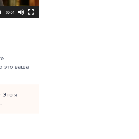
00:04
те
о это ваша
 Это я
.