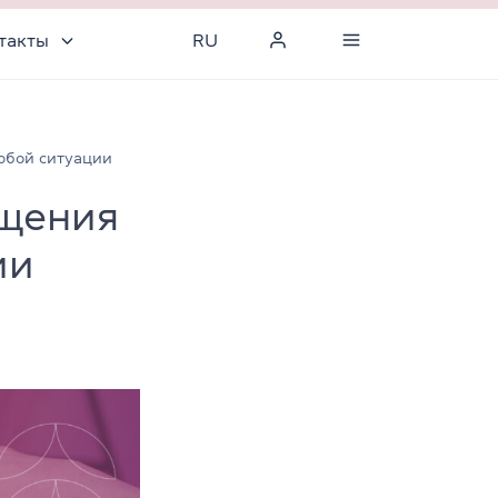
такты
RU
любой ситуации
ощения
ии