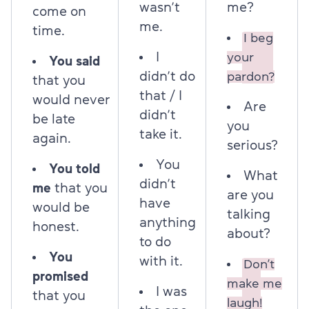
wasn’t
me?
come on
me.
time.
I beg
I
your
You said
didn’t do
pardon?
that you
that / I
would never
Are
didn’t
be late
you
take it.
again.
serious?
You
You told
What
didn’t
me
that you
are you
have
would be
talking
anything
honest.
about?
to do
You
with it.
Don’t
promised
make me
I was
that you
laugh!