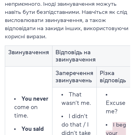
неприємного. Іноді звинувачення можуть
навіть бути безпідставними. Навчіться як слід
висловлювати звинувачення, а також
відповідати на закиди інших, використовуючи
корисні вирази.
Звинувачення
Відповідь на
звинувачення
Заперечення
Різка
звинувачень
відповідь
That
You never
wasn’t me.
Excuse
come on
me?
time.
I didn’t
do that / I
I beg
You said
didn’t take
your