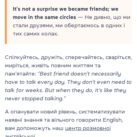
It’s not a surprise we became friends; we
move in the same circles
— Не дивно, що ми
стали друзями, ми обертаємось в одних і
тих самих колах.
Спілкуйтесь, дружіть, сперечайтесь, сваріться,
миріться, живіть повним життям та
пам’ятайте:
“Best friend doesn’t necessarily
have to talk every day. They don’t even need to
talk for weeks. But when they do, it’s like they
never stopped talking.”
А опанувати новий рівень, систематизувати
наявні знання та вільного говорити English,
вам допоможуть наш
центр розмовної
англійської
.