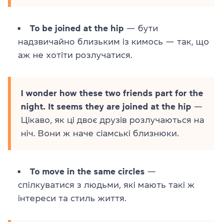
To be joined at the hip
— бути
надзвичайно близьким із кимось — так, що
аж не хотіти розлучатися.
I wonder how these two friends part for the
night. It seems they are joined at the hip
—
Цікаво, як ці двоє друзів розлучаються на
ніч. Вони ж наче сіамські близнюки.
To move in the same circles
—
спілкуватися з людьми, які мають такі ж
інтереси та стиль життя.