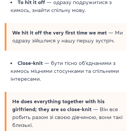
To hit it off
— одразу подружитися з
кимось, знайти спільну мову.
We hit it off the very first time we met
— Ми
одразу зійшлися у нашу першу зустріч.
Close-knit
— бути тісно об’єднаними з
кимось міцними стосунками та спільними
інтересами.
He does everything together with his
girlfriend; they are so close-knit
— Він все
робить разом зі своєю дівчиною, вони такі
близькі.