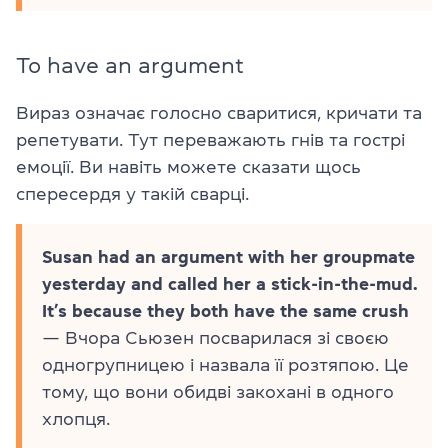
To have an argument
Вираз означає голосно сваритися, кричати та
репетувати. Тут переважають гнів та гострі
емоції. Ви навіть можете сказати щось
спересердя у такій сварці.
Susan had an argument with her groupmate
yesterday and called her a stick-in-the-mud.
It’s because they both have the same crush
— Вчора Сьюзен посварилася зі своєю
одногрупницею і назвала її розтяпою. Це
тому, що вони обидві закохані в одного
хлопця.