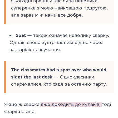
Сьогодні вранці у нас була невелика
суперечка з моєю найкращою подругою,
але зараз між нами все добре.
Spat
— також означає невелику сварку.
Однак, слово зустрічається рідше через
застарілість звучання.
The classmates had a spat over who would
sit at the last desk
— Однокласники
сперечалися, хто сяде за останню парту.
Якщо ж сварка
вже доходить до кулаків,
тоді
сварка стане: