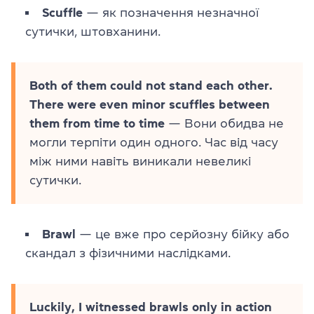
Scuffle
— як позначення незначної
сутички, штовханини.
Both of them could not stand each other.
There were even minor scuffles between
them from time to time
— Вони обидва не
могли терпіти один одного. Час від часу
між ними навіть виникали невеликі
сутички.
Brawl
— це вже про серйозну бійку або
скандал з фізичними наслідками.
Luckily, I witnessed brawls only in action