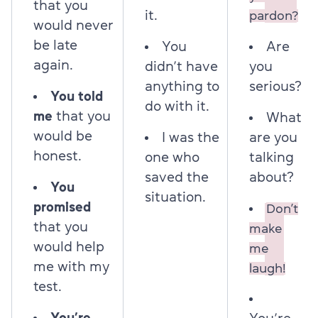
that you
it.
pardon?
would never
be late
You
Are
again.
didn’t have
you
anything to
serious?
You told
do with it.
me
that you
What
would be
I was the
are you
honest.
one who
talking
saved the
about?
You
situation.
promised
Don’t
that you
make
would help
me
me with my
laugh!
test.
You’re