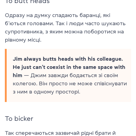
To butt heads
Одразу на думку спадають баранці, які
б’ються головами. Так і люди часто шукають
супротивника, з яким можна поборотися на
рівному місці.
Jim always butts heads with his colleague.
He just can’t coexist in the same space with
him
— Джим завжди бодається зі своїм
колегою. Він просто не може співіснувати
з ним в одному просторі.
To bicker
Так сперечаються зазвичай рідні брати й