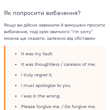
Як попросити вибачення?
Якщо ви дійсно завинили й вимушені просити
вибачення, тоді крім звичного “I’m sorry”
можна ще сказати, залежно від обставин:
It was my fault.
It was thoughtless / careless of me.
I truly regret it.
I must apologize to you.
I was in the wrong.
Please forgive me. / Do forgive me.