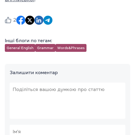
2
Інші блоги по тегам:
General English
Grammar
Words&Phrases
Залишити коментар