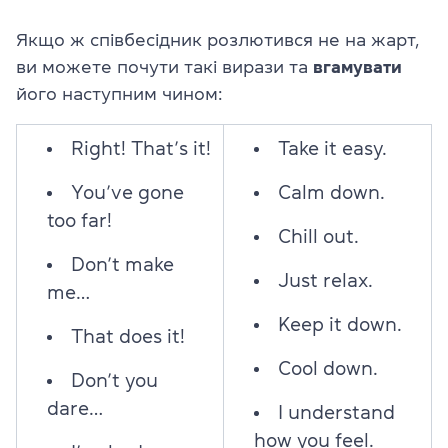
Якщо ж співбесідник розлютився не на жарт,
ви можете почути такі вирази та
вгамувати
його наступним чином:
Right! That’s it!
Take it easy.
You’ve gone
Calm down.
too far!
Chill out.
Don’t make
Just relax.
me…
Keep it down.
That does it!
Cool down.
Don’t you
dare…
I understand
how you feel.