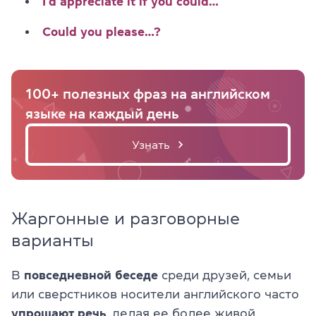
I’d appreciate it if you could…
Could you please…?
100+ полезных фраз на английском
языке на каждый день
Узнать
Жаргонные и разговорные
варианты
В
повседневной беседе
среди друзей, семьи
или сверстников носители английского часто
упрощают речь
, делая ее более живой.