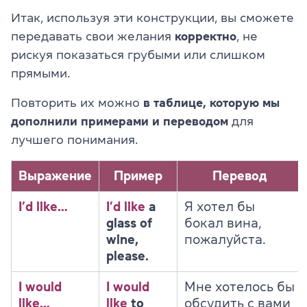
Итак, используя эти конструкции, вы сможете
передавать свои желания
корректно
, не
рискуя показаться грубыми или слишком
прямыми.
Повторить их можно
в таблице, которую мы
дополнили
примерами и переводом
для
лучшего понимания.
Выражение
Пример
Перевод
I’d like…
I’d like
a
Я хотел бы
glass of
бокал вина,
wine,
пожалуйста.
please.
I would
I would
Мне хотелось бы
like…
like
to
обсудить с вами