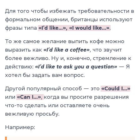
Для того чтобы избежать требовательности в
формальном общении, британцы используют
фразы типа
«I’d like…», «I would like…»
.
То же самое желание выпить кофе можно
выразить как
«
I’d like a coffee»
, что звучит
более вежливо. Ну и, конечно, стремление к
действию:
«
I’d like to ask you a question»
— Я
хотел бы задать вам вопрос.
Другой популярный способ — это
«Could I…»
или
«Can I…»
,
когда вы просите разрешения
что-то сделать или оставляете очень
вежливую просьбу.
Например: