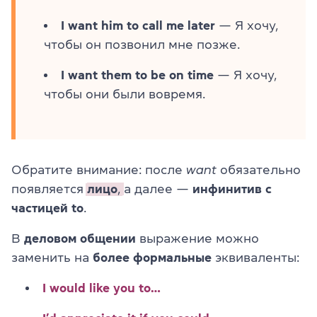
I want him to call me later
— Я хочу,
чтобы он позвонил мне позже.
I want them to be on time
— Я хочу,
чтобы они были вовремя.
Обратите внимание: после
want
обязательно
появляется
лицо
,
а далее —
инфинитив с
частицей to
.
В
деловом общении
выражение можно
заменить на
более формальные
эквиваленты:
I would like you to…