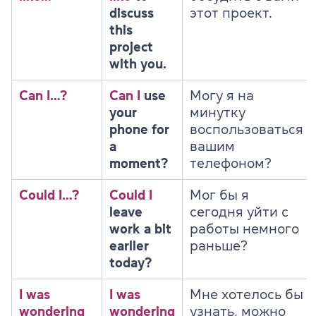
discuss
этот проект.
this
project
with you.
Can I…?
Can I
use
Могу я на
your
минутку
phone for
воспользоваться
a
вашим
moment?
телефоном?
Could I…?
Could I
Мог бы я
leave
сегодня уйти с
work a bit
работы немного
earlier
раньше?
today?
I was
I was
Мне хотелось бы
wondering
wondering
узнать, можно