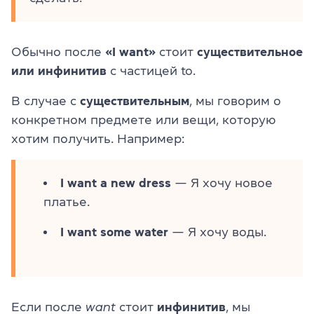
Обычно после
«I want»
стоит
существительное
или
инфинитив
с частицей to.
В случае с
существительным
, мы говорим о
конкретном предмете или вещи, которую
хотим получить. Например:
I want a new dress
— Я хочу новое
платье.
I want some water
— Я хочу воды.
Если после
want
стоит
инфинитив
, мы