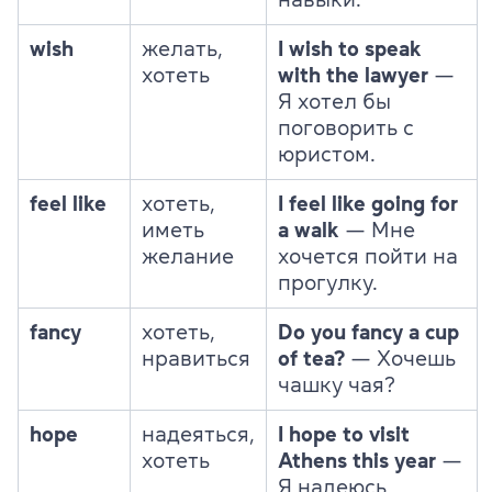
wish
желать,
I wish to speak
хотеть
with the lawyer
—
Я хотел бы
поговорить с
юристом.
feel like
хотеть,
I feel like going for
иметь
a walk
— Мне
желание
хочется пойти на
прогулку.
fancy
хотеть,
Do you fancy a cup
нравиться
of tea?
— Хочешь
чашку чая?
hope
надеяться,
I hope to visit
хотеть
Athens this year
—
Я надеюсь