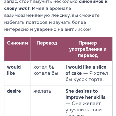
запас, стоит выучить несколько
синонимов к
слову
want
. Имея в арсенале
взаимозаменяемую лексику, вы сможете
избегать повторов и звучать более
интересно и уверенно на английском.
Синоним
Перевод
Пример
употребления и
перевод
would
хотел бы,
I would like a slice
like
хотела бы
of cake
— Я хотел
бы кусок торта.
desire
желать
She desires to
improve her skills
— Она желает
улучшить свои
навыки.