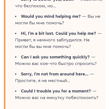
что беспокою, но...
Would you mind helping me?
— Вы не
могли бы мне помочь?
Hi, I’m a bit lost. Could you help me?
—
Привет, я немного заблудился. Не
могли бы вы мне помочь?
Can I ask you something quickly?
—
Можно вас кое-что быстро спросить?
Sorry, I'm not from around here...
—
Простите, я не местный...
Could I trouble you for a moment?
—
Можно вас на минутку побеспокоить?