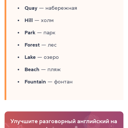
Quay
— набережная
Hill
— холм
Park
— парк
Forest
— лес
Lake
— озеро
Beach
— пляж
Fountain
— фонтан
Улучшите разговорный английский на