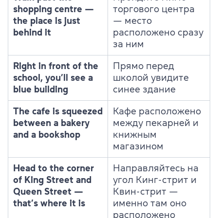
shopping centre —
торгового центра
the place is just
— место
behind it
расположено сразу
за ним
Right in front of the
Прямо перед
school, you’ll see a
школой увидите
blue building
синее здание
The cafe is squeezed
Кафе расположено
between a bakery
между пекарней и
and a bookshop
книжным
магазином
Head to the corner
Направляйтесь на
of King Street and
угол Кинг-стрит и
Queen Street —
Квин-стрит —
that’s where it is
именно там оно
расположено