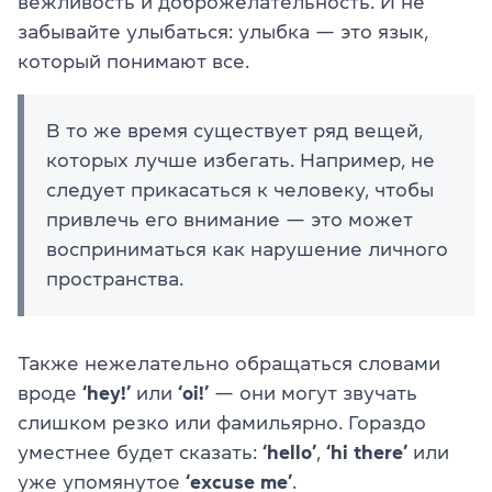
вежливость и доброжелательность. И не
забывайте улыбаться: улыбка — это язык,
который понимают все.
В то же время существует ряд вещей,
которых лучше избегать. Например, не
следует прикасаться к человеку, чтобы
привлечь его внимание — это может
восприниматься как нарушение личного
пространства.
Также нежелательно обращаться словами
вроде
‘hey!’
или
‘oi!’
— они могут звучать
слишком резко или фамильярно. Гораздо
уместнее будет сказать:
‘hello’
,
‘hi there’
или
уже упомянутое
‘excuse me’
.