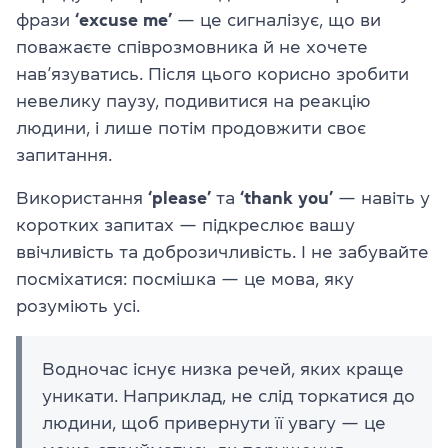
фрази
‘excuse me’
— це сигналізує, що ви
поважаєте співрозмовника й не хочете
нав’язуватись. Після цього корисно зробити
невелику паузу, подивитися на реакцію
людини, і лише потім продовжити своє
запитання.
Використання
‘please’
та
‘thank you’
— навіть у
коротких запитах — підкреслює вашу
ввічливість та доброзичливість. І не забувайте
посміхатися: посмішка — це мова, яку
розуміють усі.
Водночас існує низка речей, яких краще
уникати. Наприклад, не слід торкатися до
людини, щоб привернути її увагу — це