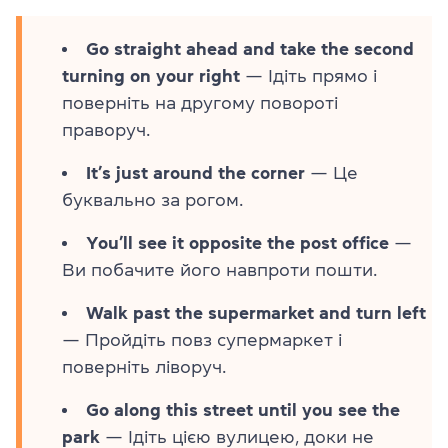
Go straight ahead and take the second
turning on your right
— Ідіть прямо і
поверніть на другому повороті
праворуч.
It’s just around the corner
— Це
буквально за рогом.
You’ll see it opposite the post office
—
Ви побачите його навпроти пошти.
Walk past the supermarket and turn left
— Пройдіть повз супермаркет і
поверніть ліворуч.
Go along this street until you see the
park
— Ідіть цією вулицею, доки не