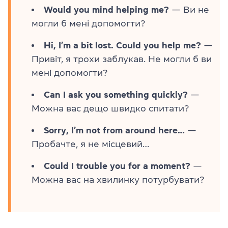
Would you mind helping me?
— Ви не
могли б мені допомогти?
Hi, I’m a bit lost. Could you help me?
—
Привіт, я трохи заблукав. Не могли б ви
мені допомогти?
Can I ask you something quickly?
—
Можна вас дещо швидко спитати?
Sorry, I’m not from around here…
—
Пробачте, я не місцевий…
Could I trouble you for a moment?
—
Можна вас на хвилинку потурбувати?