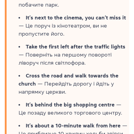
побачите парк.
It’s next to the cinema, you can’t miss it
— Це поруч із кінотеатром, ви не
пропустите його.
Take the first left after the traffic lights
— Поверніть на першому повороті
ліворуч після світлофора.
Cross the road and walk towards the
church
— Перейдіть дорогу і йдіть у
напрямку церкви.
It’s behind the big shopping centre
—
Це позаду великого торгового центру.
It’s about a 10-minute walk from here
—
Це приблизно 10 хвилин ходьби звідси.