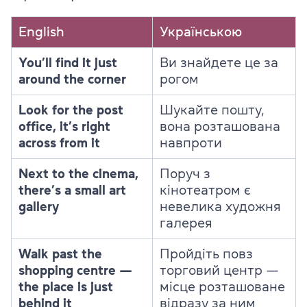
English
Українською
You’ll find it just
Ви знайдете це за
around the corner
рогом
Look for the post
Шукайте пошту,
office, it’s right
вона розташована
across from it
навпроти
Next to the cinema,
Поруч з
there’s a small art
кінотеатром є
gallery
невелика художня
галерея
Walk past the
Пройдіть повз
shopping centre —
торговий центр —
the place is just
місце розташоване
behind it
відразу за ним