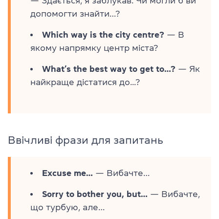
— Здається, я заблукав. Чи могли б ви
допомогти знайти…?
Which way is the city centre?
— В
якому напрямку центр міста?
What’s the best way to get to…?
— Як
найкраще дістатися до...?
Ввічливі фрази для запитань
Excuse me…
— Вибачте…
Sorry to bother you, but…
— Вибачте,
що турбую, але…