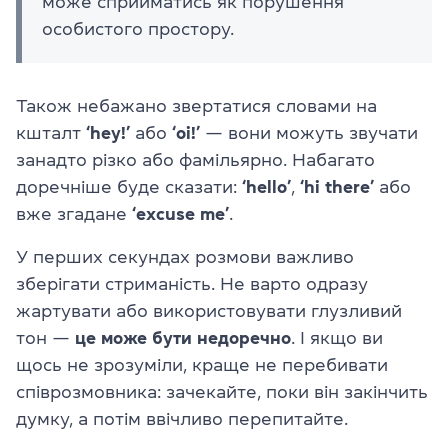
може сприйматись як порушення
особистого простору.
Також небажано звертатися словами на
кшталт
‘hey!’
або
‘oi!’
— вони можуть звучати
занадто різко або фамільярно. Набагато
доречніше буде сказати:
‘hello’
,
‘hi there’
або
вже згадане
‘excuse me’
.
У перших секундах розмови важливо
зберігати стриманість. Не варто одразу
жартувати або використовувати глузливий
тон —
це може бути недоречно
. І якщо ви
щось не зрозуміли, краще не перебивати
співрозмовника: зачекайте, поки він закінчить
думку, а потім ввічливо перепитайте.