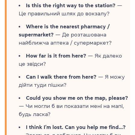
Is this the right way to the station?
—
Це правильний шлях до вокзалу?
Where is the nearest pharmacy /
supermarket?
— Де розташована
найближча аптека / супермаркет?
How far is it from here?
— Як далеко
це звідси?
Can I walk there from here?
— Я можу
дійти туди пішки?
Could you show me on the map, please?
— Чи могли б ви показати мені на мапі,
будь ласка?
I think I’m lost. Can you help me find…?