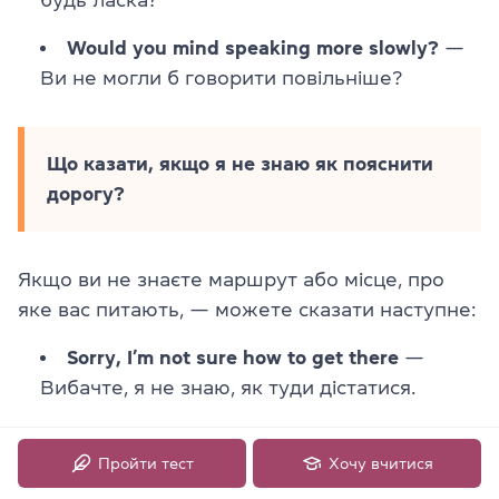
Would you mind speaking more slowly?
—
Ви не могли б говорити повільніше?
Що казати, якщо я не знаю як пояснити
дорогу?
Якщо ви не знаєте маршрут або місце, про
яке вас питають, — можете сказати наступне:
Sorry, I’m not sure how to get there
—
Вибачте, я не знаю, як туди дістатися.
I’m not from here, sorry
— Я не місцевий,
вибачте.
Пройти тест
Хочу вчитися