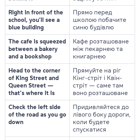
Right in front of the
Прямо перед
school, you’ll see a
школою побачите
blue building
синю будівлю
The cafe is squeezed
Кафе розташоване
between a bakery
між пекарнею та
and a bookshop
книгарнею
Head to the corner
Прямуйте на ріг
of King Street and
Кінг-стріт і Квін-
Queen Street —
стріт — саме там
that’s where it is
воно розташоване
Check the left side
Придивляйтеся до
of the road as you go
лівого боку дороги,
down
коли будете
спускатися