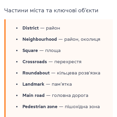
Частини міста та ключові об’єкти
District
— район
Neighbourhood
— район, околиця
Square
— площа
Crossroads
— перехрестя
Roundabout
— кільцева розв'язка
Landmark
— пам’ятка
Main road
— головна дорога
Pedestrian zone
— пішохідна зона