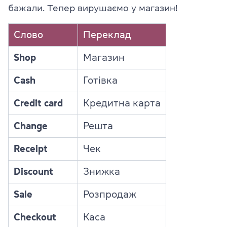
бажали. Тепер вирушаємо у магазин!
Слово
Переклад
Shop
Магазин
Cash
Готівка
Credit card
Кредитна карта
Change
Решта
Receipt
Чек
Discount
Знижка
Sale
Розпродаж
Checkout
Каса