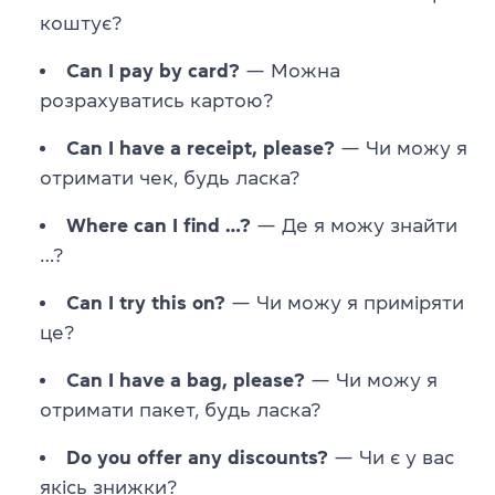
коштує?
Can I pay by card?
— Можна
розрахуватись картою?
Can I have a receipt, please?
— Чи можу я
отримати чек, будь ласка?
Where can I find …?
— Де я можу знайти
…?
Can I try this on?
— Чи можу я приміряти
це?
Can I have a bag, please?
— Чи можу я
отримати пакет, будь ласка?
Do you offer any discounts?
— Чи є у вас
якісь знижки?