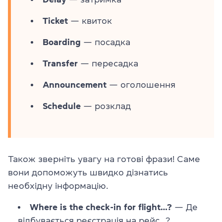
Ticket
— квиток
Boarding
— посадка
Transfer
— пересадка
Announcement
— оголошення
Schedule
— розклад
Також зверніть увагу на готові фрази! Саме
вони допоможуть швидко дізнатись
необхідну інформацію.
Where is the check-in for flight…?
— Де
відбувається реєстрація на рейс…?