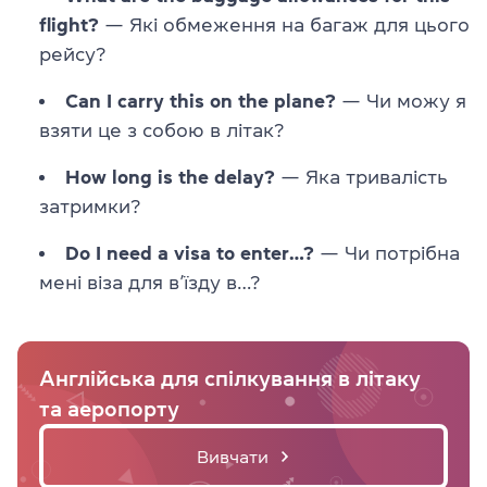
flight?
— Які обмеження на багаж для цього
рейсу?
Can I carry this on the plane?
— Чи можу я
взяти це з собою в літак?
How long is the delay?
— Яка тривалість
затримки?
Do I need a visa to enter…?
— Чи потрібна
мені віза для в’їзду в…?
Англійська для спілкування в літаку
та аеропорту
Вивчати