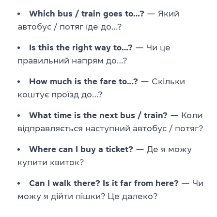
Which bus / train goes to…?
— Який
автобус / потяг їде до…?
Is this the right way to…?
— Чи це
правильний напрям до…?
How much is the fare to…?
— Скільки
коштує проїзд до…?
What time is the next bus / train?
— Коли
відправляється наступний автобус / потяг?
Where can I buy a ticket?
— Де я можу
купити квиток?
Can I walk there? Is it far from here?
— Чи
можу я дійти пішки? Це далеко?