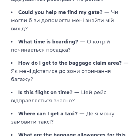
Could you help me find my gate?
— Чи
могли б ви допомогти мені знайти мій
вихід?
What time is boarding?
— О котрій
починається посадка?
How do I get to the baggage claim area?
—
Як мені дістатися до зони отримання
багажу?
Is this flight on time?
— Цей рейс
відправляється вчасно?
Where can I get a taxi?
— Де я можу
замовити таксі?
What are the baggage allowances for this