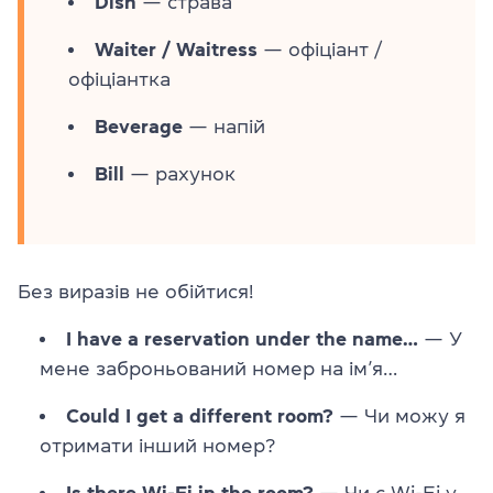
Dish
— страва
Waiter / Waitress
— офіціант /
офіціантка
Beverage
— напій
Bill
— рахунок
Без виразів не обійтися!
I have a reservation under the name…
— У
мене заброньований номер на ім’я…
Could I get a different room?
— Чи можу я
отримати інший номер?
Is there Wi-Fi in the room?
— Чи є Wi-Fi у