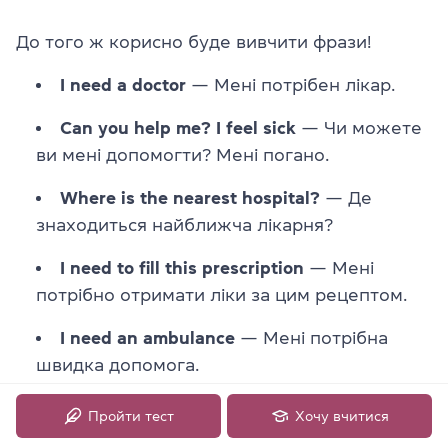
До того ж корисно буде вивчити фрази!
I need a doctor
— Мені потрібен лікар.
Can you help me? I feel sick
— Чи можете
ви мені допомогти? Мені погано.
Where is the nearest hospital?
— Де
знаходиться найближча лікарня?
I need to fill this prescription
— Мені
потрібно отримати ліки за цим рецептом.
I need an ambulance
— Мені потрібна
швидка допомога.
Call the police!
— Викличте поліцію!
Пройти тест
Хочу вчитися