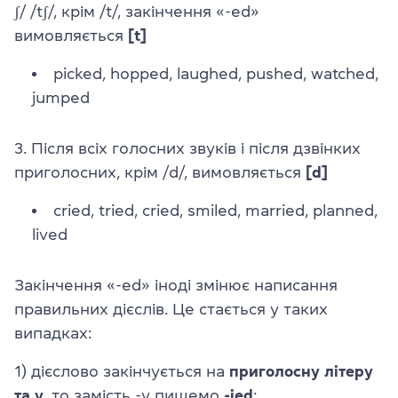
ʃ/ /tʃ/, крім /t/, закінчення «-ed»
вимовляється
[t]
picked, hopped, laughed, pushed, watched,
jumped
3. Після всіх голосних звуків і після дзвінких
приголосних, крім /
d
/, вимовляється
[d]
cried, tried, cried, smiled, married, planned,
lived
Закінчення «-ed» іноді змінює написання
правильних дієслів. Це стається у таких
випадках:
1) дієслово закінчується на
приголосну літеру
та y
, то замість -y пишемо
-ied
: