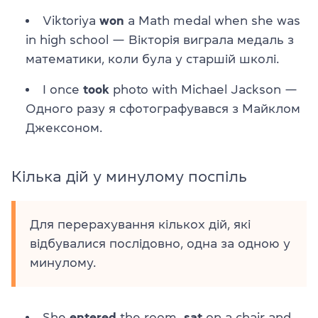
Viktoriya
won
a Math medal when she was
in high school
—
Вікторія виграла медаль з
математики, коли була у старшій школі.
I once
took
photo with Michael Jackson
—
Одного разу я сфотографувався з Майклом
Джексоном.
Кілька дій у минулому поспіль
Для перерахування кількох дій, які
відбувалися послідовно, одна за одною у
минулому.
She
entered
the room
, sat
on a chair and