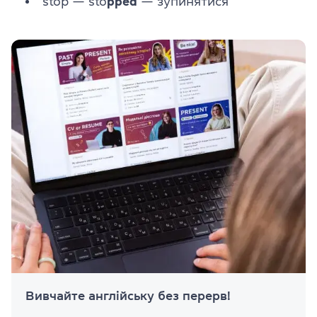
stop — sto
pped
— зупинятися
Вивчайте англійську без перерв!