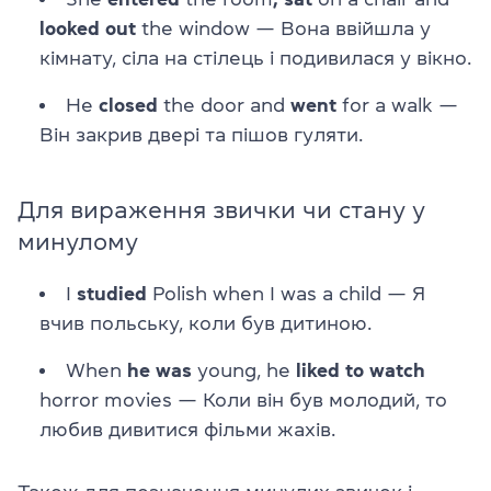
looked out
the window
—
Вона ввійшла у
кімнату, сіла на стілець і подивилася у вікно.
He
closed
the door and
went
for a walk
—
Він закрив двері та пішов гуляти.
Для вираження звички чи стану у
минулому
I
studied
Polish when I was a child
—
Я
вчив польську, коли був дитиною.
When
he was
young, he
liked to watch
horror movies
—
Коли він був молодий, то
любив дивитися фільми жахів.