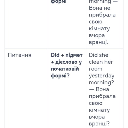
формі
morning —
Вона не
прибрала
свою
кімнату
вчора
вранці.
Питання
Did + підмет
Did she
+ дієслово у
clean her
початковій
room
формі?
yesterday
morning?
— Вона
прибрала
свою
кімнату
вчора
вранці?