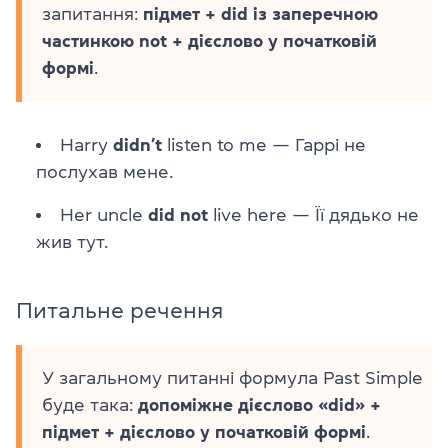
запитання:
підмет + did із заперечною
частинкою not +
дієслово у початковій
формі
.
Harry
didn’t
listen to me
—
Гаррі не
послухав мене.
Her uncle
did not
live here
—
Її дядько не
жив тут.
Питальне речення
У загальному питанні формула Past Simple
буде така:
допоміжне дієслово «did» +
підмет + дієслово у початковій формі
.