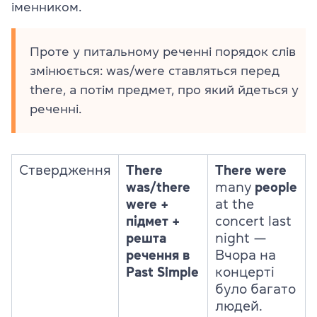
іменником.
Проте у питальному реченні порядок слів
змінюється: was/were ставляться перед
there, а потім предмет, про який йдеться у
реченні.
Ствердження
There
There were
was/there
many
people
were +
at the
п
ідмет +
concert last
решта
night —
речення в
Вчора на
Past Simple
концерті
було багато
людей.