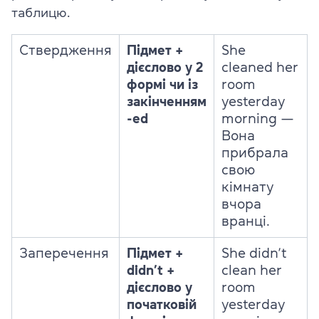
таблицю.
Ствердження
Підмет +
She
дієслово у 2
cleaned her
формі чи із
room
закінченням
yesterday
-ed
morning —
Вона
прибрала
свою
кімнату
вчора
вранці.
Заперечення
Підмет +
She didn’t
didn’t +
clean her
дієслово у
room
початковій
yesterday