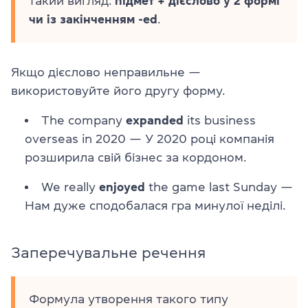
такий вигляд:
підмет + дієслово у 2 формі
чи із закінченням -ed
.
Якщо дієслово неправильне —
використовуйте його другу форму.
The company
expanded
its business
overseas in 2020
— У 2020 році компанія
розширила свій бізнес за кордоном.
We really
enjoyed
the game last Sunday
—
Нам дуже сподобалася гра минулої неділі.
Заперечувальне речення
Формула утворення такого типу