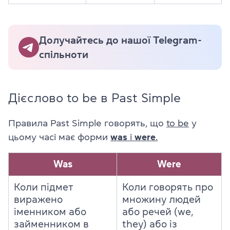
Долучайтесь до нашої Telegram-
спільноти
Дієслово to be в Past Simple
Правила Past Simple говорять, що
to be
у
цьому часі має форми
was
і
were
.
Was
Were
Коли підмет
Коли говорять про
виражено
множину людей
іменником або
або речей (we,
займенником в
they) або із