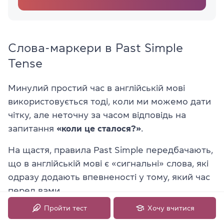
Слова-маркери в Past Simple
Tense
Минулий простий час в англійській мові
використовується тоді, коли ми можемо дати
чітку, але неточну за часом відповідь на
запитання
«коли це сталося?»
.
На щастя,
правила Past Simple передбачають,
що в англійській мові
є «сигнальні» слова, які
одразу додають впевненості у тому, який час
перед вами.
Пройти тест
Хочу вчитися
yesterday
вчора
I watched a film