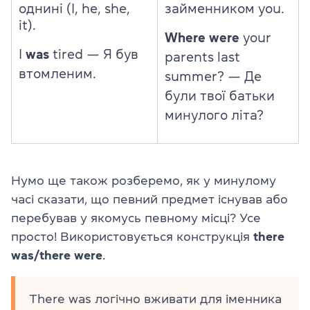
однині (I, he, she,
займенником you.
it).
Where were
your
I
was
tired
—
Я був
parents last
втомленим.
summer?
—
Де
були твої батьки
минулого літа?
Нумо ще також розберемо, як у минулому
часі сказати, що певний предмет існував або
перебував у якомусь певному місці? Усе
просто! Використовується конструкція
there
was/there were
.
There was логічно вживати для іменника