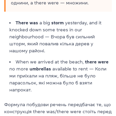
однини, а there were — множини.
There was
a big
storm
yesterday, and it
knocked down some trees in our
neighbourhood — Вчора був сильний
шторм, який повалив кілька дерев у
нашому районі.
When we arrived at the beach,
there were
no more
umbrellas
available to rent — Коли
ми приїхали на пляж, більше не було
парасольок, які можна було б взяти
напрокат.
Формула побудови речень передбачає те, що
конструкція there was/there were стоїть перед