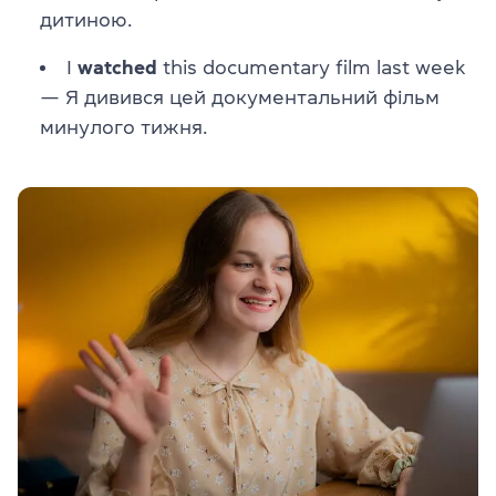
дитиною.
I
watched
this documentary film last week
—
Я дивився цей документальний фільм
минулого тижня.