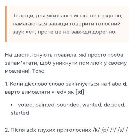
Ті люди, для яких англійська не є рідною,
намагаються завжди говорити голосний
звук «e», проте це не завжди доречно.
На щастя, існують правила, які просто треба
запамʼятати, щоб уникнути помилок у своєму
мовленні. Тож:
1. Коли дієслово слово закінчується на
t
або
d,
варто вимовляти «-ed» як
[ɪd]
voted, painted, sounded, wanted, deсided,
started
2. Після всіх глухих приголосних /k/ /p/ /f/ /s/ /