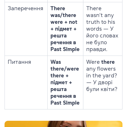
Заперечення
There
There
was/there
wasn’t any
were + not
truth to his
+ підмет +
words — У
решта
його словах
речення в
не було
Past Simple
правди.
Питання
Was
Were
there
there/were
any
flowers
there +
in the yard?
підмет +
— У дворі
решта
були квіти?
речення в
Past Simple