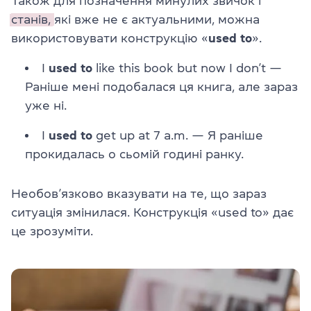
Також для позначення минулих звичок і
станів,
які вже не є актуальними, можна
використовувати конструкцію «
used to
».
I
used to
like this book but now I don’t
—
Раніше мені подобалася ця книга, але зараз
уже ні.
I
used to
get up at 7 a.m.
— Я раніше
прокидалась о сьомій годині ранку.
Необов’язково вказувати на те, що зараз
ситуація змінилася. Конструкція «used to» дає
це зрозуміти.