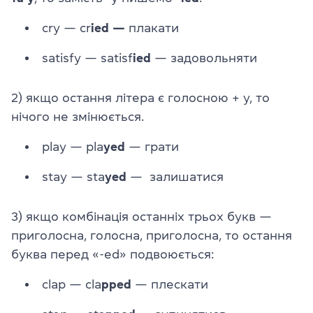
cry — cr
ied —
плакати
satisfy — satisf
ied
— задовольняти
2) якщо остання літера є голосною + y, то
нічого не змінюється.
play — pla
yed
— грати
stay — sta
yed
— залишатися
3) якщо комбінація останніх трьох букв —
приголосна, голосна, приголосна, то остання
буква перед «-ed» подвоюється:
clap — cla
pped
— плескати