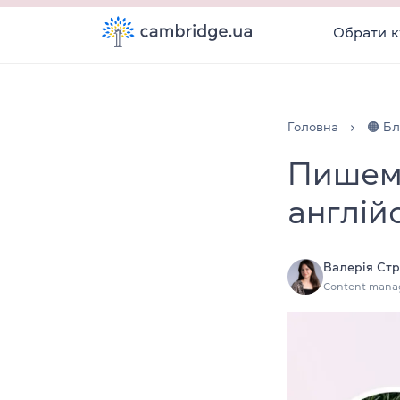
Обрати к
Головна
🟠 Бл
Пишемо
англій
Валерія Стр
Content mana