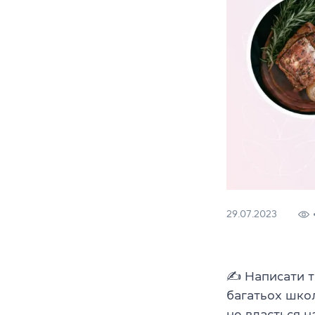
29.07.2023
✍️ Написати т
багатьох школ
не вдається н