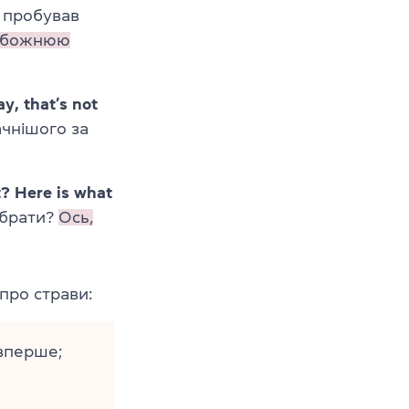
 пробував
обожнюю
y, that’s not
ачнішого за
t? Here is what
обрати?
Ось,
про страви:
 вперше;