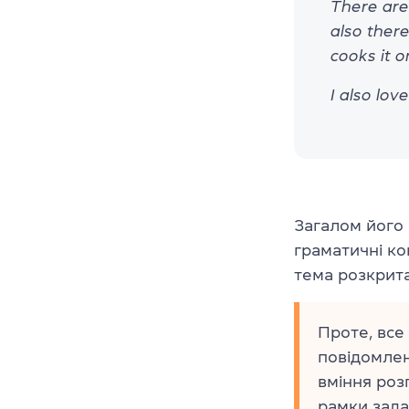
There are
also ther
cooks it 
I also lov
Загалом його 
граматичні ко
тема розкрита
Проте, вс
повідомлен
вміння розп
рамки зада