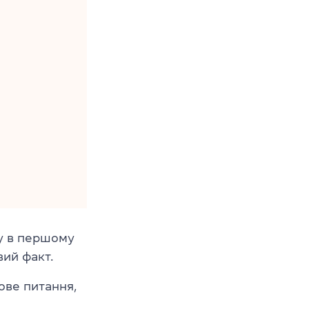
ту в першому
вий факт.
ове питання,