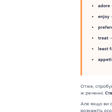
adore
enjoy
prefer
treat
—
least 
appeti
Отже, спробуй
ж реченні.
Ств
Але якщо ви о
розкажіть особ