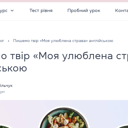
урс
Тест рівня
Пробний урок
Конт
ог
Пишемо твір «Моя улюблена страва» англійською
 твір «Моя улюблена ст
ською
ільчук
ger