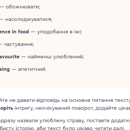
— обожнювати;
— насолоджуватися;
ence in
food
— уподобання в їжі;
 частування;
favourite
— найменш улюблений;
sing
— апетитний.
те не давати відповідь на основне питання текс
оріть
інтригу, неочікуваний поворот, додайте ціка
дразу назвали улюблену страву, поставте додатк
исту історію, аби текст було цікаво читати далі.