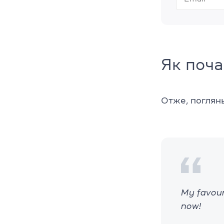
Як поча
Отже, поглянь
My favourit
now!