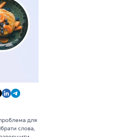
 проблема для
ібрати слова,
к завершити