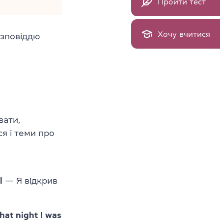
Пройти тест
Хочу вчитися
озповіддю
вати,
я і теми про
l
— Я відкрив
That night I was