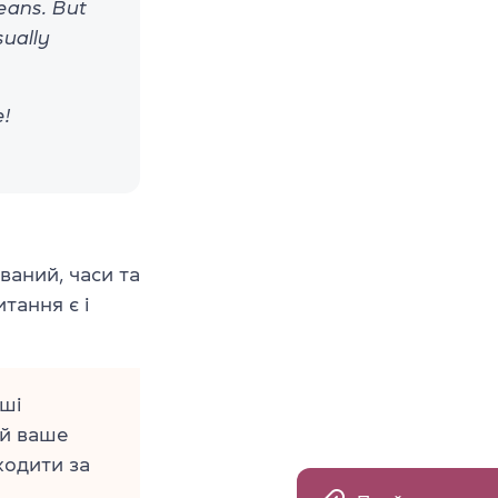
eans. But
sually
e!
ваний, часи та
тання є і
аші
 й ваше
иходити за