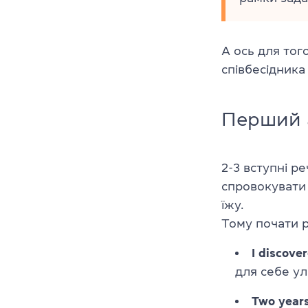
А ось для тог
співбесідника 
Перший 
2-3 вступні р
спровокувати 
їжу.
Тому почати 
I discove
для себе у
Two years 