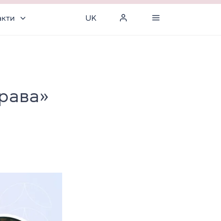
акти
UK
рава»