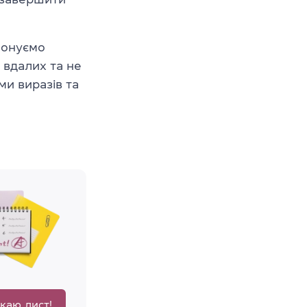
опонуємо
 вдалих та не
ми виразів та
каю лист!