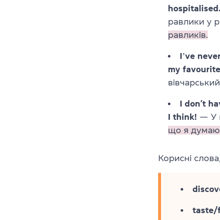
hospitalised
равлики у ре
равликів.
Iʼve neve
my favourit
вівчарський
I don’t h
I think!
— У 
що я думаю
Корисні слова
discov
taste/