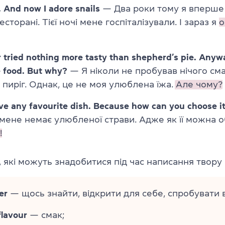
. And now I adore snails
— Два роки тому я вперше
сторані. Тієї ночі мене госпіталізували. І зараз я
r tried nothing more tasty than shepherd’s pie. Anywa
e food. But why?
— Я ніколи не пробував нічого см
 пиріг. Однак, це не моя улюблена їжа.
Але чому?
ave any favourite dish. Because how can you choose i
мене немає улюбленої страви. Адже як її можна 
!
, які можуть знадобитися під час написання твору 
er
— щось знайти, відкрити для себе, спробувати
flavour
— смак;