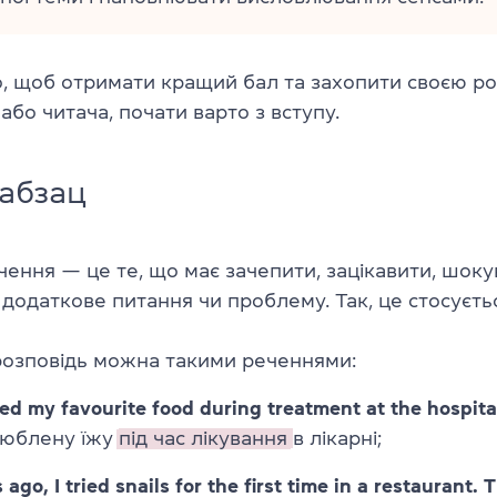
о, щоб отримати кращий бал та захопити своєю р
або читача, почати варто з вступу.
абзац
ечення — це те, що має зачепити, зацікавити, шоку
додаткове питання чи проблему. Так, це стосуєтьс
розповідь можна такими реченнями:
red my favourite food during treatment at the hospita
люблену їжу
під час лікування
в лікарні;
ago, I tried snails for the first time in a restaurant. 