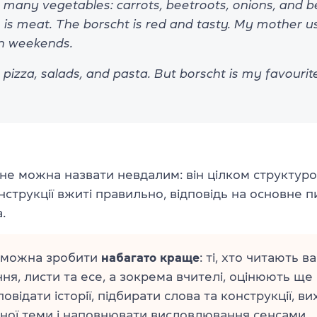
 many vegetables: carrots, beetroots, onions, and b
e is meat. The borscht is red and tasty. My mother u
on weekends.
e pizza, salads, and pasta. But borscht is my favourit
не можна назвати невдалим: він цілком структуро
нструкції вжиті правильно, відповідь на основне пи
.
е можна зробити
набагато краще
: ті, хто читають в
ня, листи та есе, а зокрема вчителі, оцінюють ще
овідати історії, підбирати слова та конструкції, в
ної теми і наповнювати висловлювання сенсами.