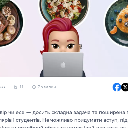
11
7 хвилин
вір чи есе — досить складна задача та поширена
ярів і студентів. Неможливо придумати вступ, під
абрати потрібний обсяг та немає ідей для того, я