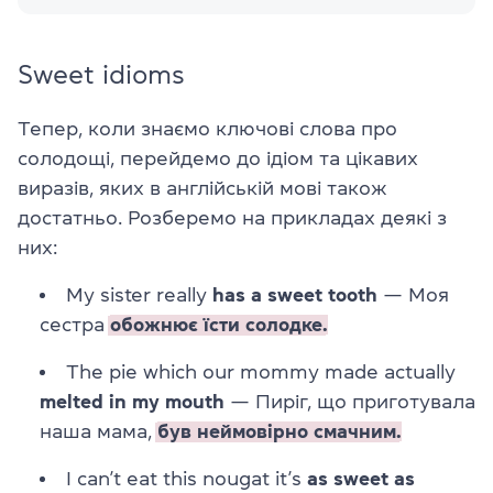
Sweet idioms
Тепер, коли знаємо ключові слова про
солодощі, перейдемо до ідіом та цікавих
виразів, яких в англійській мові також
достатньо. Розберемо на прикладах деякі з
них:
My sister really
has a sweet tooth
— Моя
сестра
обожнює їсти солодке.
The pie which our mommy made actually
melted in my mouth
— Пиріг, що приготувала
наша мама,
був неймовірно смачним.
I can’t eat this nougat it’s
as sweet as