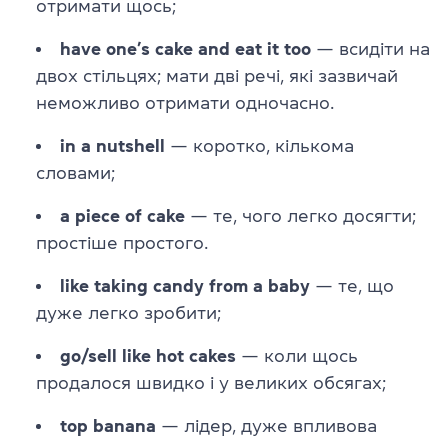
отримати щось;
have one’s cake and eat it too
— всидіти на
двох стільцях; мати дві речі, які зазвичай
неможливо отримати одночасно.
in a nutshell
— коротко, кількома
словами;
a piece of cake
— те, чого легко досягти;
простіше простого.
like taking candy from a baby
— те, що
дуже легко зробити;
go/sell like hot cakes
— коли щось
продалося швидко і у великих обсягах;
top banana
— лідер, дуже впливова