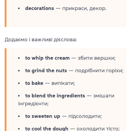
decorations
— прикраси, декор.
Додаємо і важливі дієслова:
to whip the cream
— збити вершки;
to grind the nuts
— подрібнити горіхи;
to bake
— випікати;
to blend the ingredients
— змішати
інгредієнти;
to sweeten up
— підсолодити;
to cool the dough
— охолодити тісто;