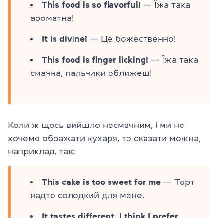
This food is so flavorful!
— Їжа така
ароматна!
It is divine!
— Це божественно!
This food is finger licking!
— Їжа така
смачна, пальчики оближеш!
Коли ж щось вийшло несмачним, і ми не
хочемо ображати кухаря, то сказати можна,
наприклад, так:
This cake is too sweet for me
— Торт
надто солодкий для мене.
It tastes different. I think I prefer