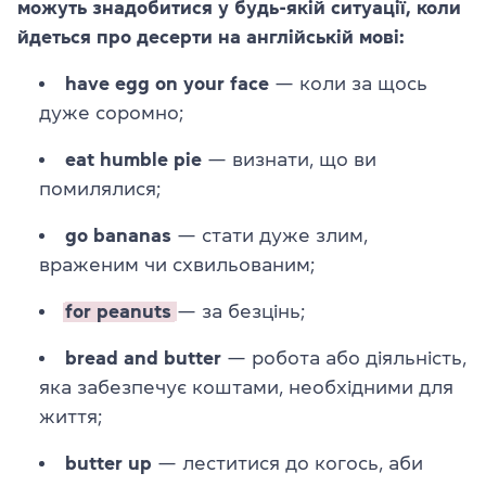
можуть знадобитися у будь-якій ситуації, коли
йдеться про десерти на англійській мові:
have egg on your face
— коли за щось
дуже соромно;
eat humble pie
— визнати, що ви
помилялися;
go bananas
— стати дуже злим,
враженим чи схвильованим;
for peanuts
— за безцінь;
bread and butter
— робота або діяльність,
яка забезпечує коштами, необхідними для
життя;
butter up
— леститися до когось, аби