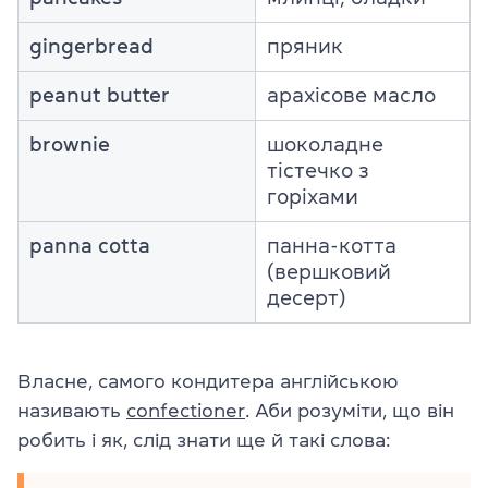
gingerbread
пряник
peanut butter
арахісове масло
brownie
шоколадне
тістечко з
горіхами
panna cotta
панна-котта
(вершковий
десерт)
Власне, самого кондитера англійською
називають
confectioner
. Аби розуміти, що він
робить і як, слід знати ще й такі слова: