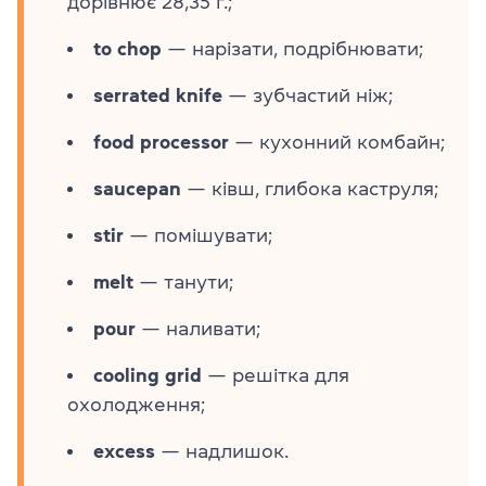
дорівнює 28,35 г.;
to chop
— нарізати, подрібнювати;
serrated knife
— зубчастий ніж;
food processor
— кухонний комбайн;
saucepan
— ківш, глибока каструля;
stir
— помішувати;
melt
— танути;
pour
— наливати;
cooling grid
— решітка для
охолодження;
excess
— надлишок.