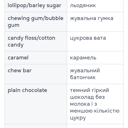
lollipop/barley sugar
льодяник
chewing gum/bubble
жувальна гумка
gum
candy floss/cotton
цукрова вата
candy
caramel
карамель
chew bar
жувальний
батончик
plain chocolate
темний гіркий
шоколад без
молока і з
меншою кількістю
цукру