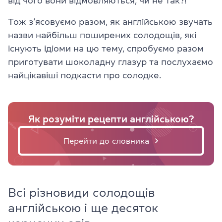
від чого вони відмовляються, чи не так?!
Тож з’ясовуємо разом, як англійською звучать
назви найбільш поширених солодощів, які
існують ідіоми на цю тему, спробуємо разом
приготувати шоколадну глазур та послухаємо
найцікавіші подкасти про солодке.
Як розуміти рецепти англійською?
Перейти до словника
Всі різновиди солодощів
англійською і ще десяток