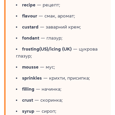
recipe
— рецепт;
flavour
— смак, аромат;
custard
— заварний крем;
fondant
— глазур;
frosting(US)/icing (UK)
— цукрова
глазур;
mousse
— мус;
sprinkles
— крихти, присипка;
filling
— начинка;
crust
— скоринка;
syrup
— сироп;