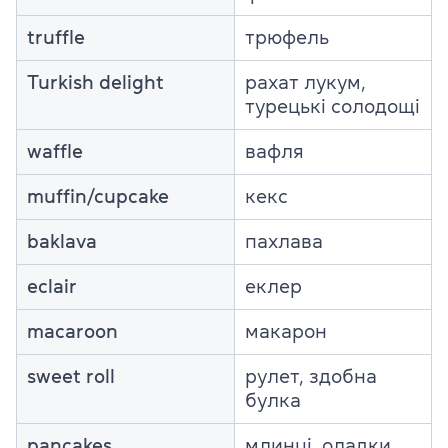
truffle
трюфель
Turkish delight
рахат лукум,
турецькі солодощі
waffle
вафля
muffin/cupcake
кекс
baklava
пахлава
eclair
еклер
macaroon
макарон
sweet roll
рулет, здобна
булка
pancakes
млинці, оладки