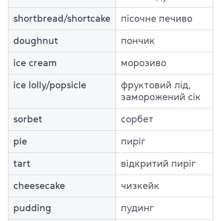
shortbread/shortcake
пісочне печиво
doughnut
пончик
ice cream
морозиво
ice lolly/popsicle
фруктовий лід,
заморожений сік
sorbet
сорбет
pie
пиріг
tart
відкритий пиріг
cheesecake
чизкейк
pudding
пудинг