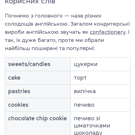
корисних слів
Почнемо з головного — назв різних
солодощів англійською. Загалом кондитерські
вироби англійською звучать як
confectionery
. І
так, їх дуже багато, проте ми обрали
найбільш поширені та популярні:
sweets/candies
цукерки
cake
торт
pastries
випічка
cookies
печиво
chocolate chip cookie
печиво зі
шматочками
шоколаду