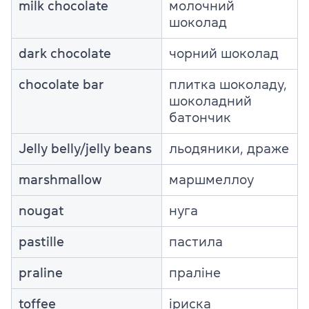
milk chocolate
молочний
шоколад
dark chocolate
чорний шоколад
chocolate bar
плитка шоколаду,
шоколадний
батончик
Jelly belly/jelly beans
льодяники, драже
marshmallow
маршмеллоу
nougat
нуга
pastille
пастила
praline
праліне
toffee
іриска