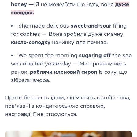
honey
— Я не можу їсти цю нугу, вона
дуже
солодка.
She made delicious
sweet-and-sour
filling
for cookies — Вона зробила дуже смачну
кисло-солодку
начинку для печива.
We spent the morning
sugaring off
the sap
we collected yesterday — Ми провели весь
ранок,
роблячи кленовий сироп
із соку, що
зібрали вчора.
Проте більшість ідіом, які містять в собі слова,
повʼязані з кондитерською справою,
насправді її не стосуються.