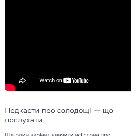
Подкасти про солодощі — що
послухати
Ще один варіант вивчити всі слова про