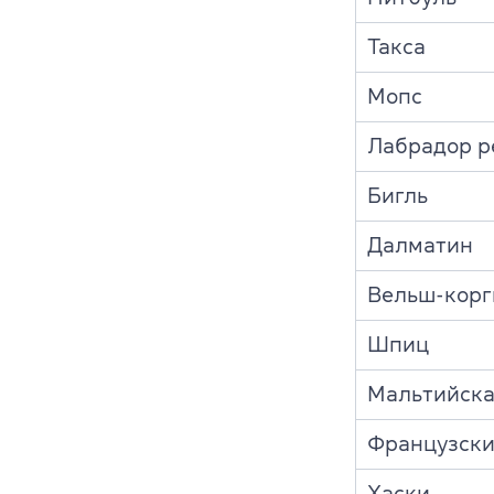
Такса
Мопс
Лабрадор р
Бигль
Далматин
Вельш-корг
Шпиц
Мальтийска
Французски
Хаски