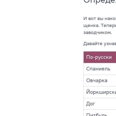
И вот вы нак
щенка. Тепер
заводчиком.
Давайте узнае
По-русски
Спаниель
Овчарка
Йоркширски
Дог
Питбуль