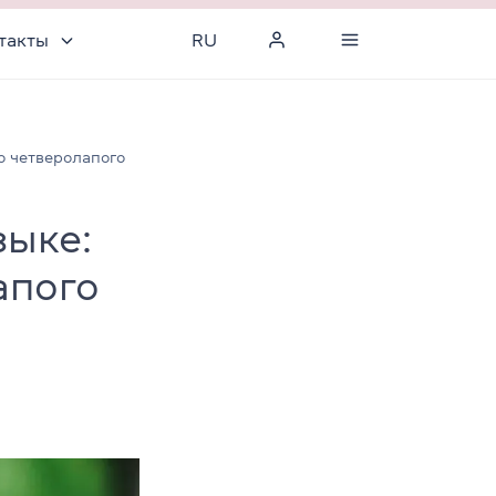
такты
RU
о четверолапого
зыке:
апого