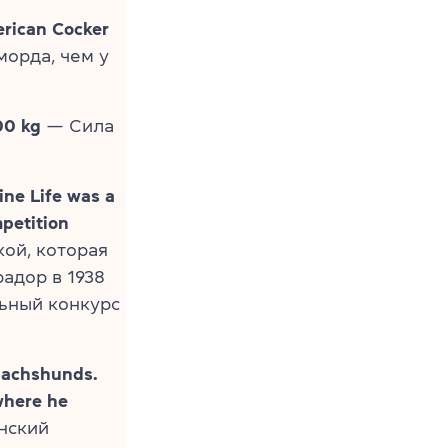
erican Cocker
орда, чем у
00 kg
— Сила
ine Life was a
petition
ой, которая
адор в 1938
льный конкурс
dachshunds.
where he
нский