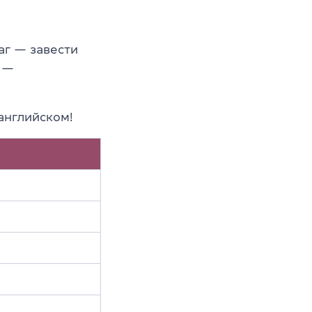
аг — завести
—
английском!