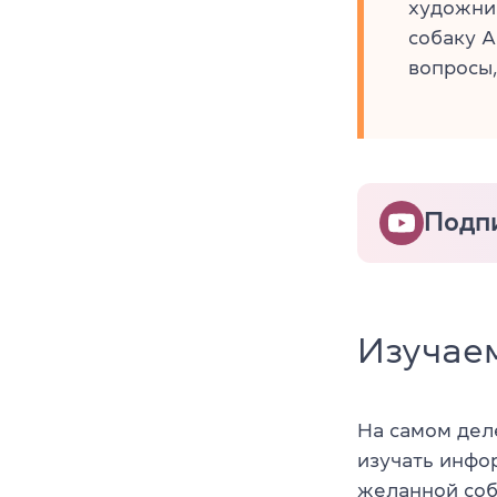
художни
собаку А
вопросы,
Подп
Изучаем
На самом дел
изучать инфо
желанной соба