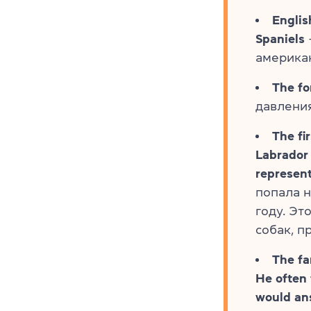
Englis
Spaniels
америка
The fo
давления
The fi
Labrador 
represent
попала н
году. Эт
собак, п
The fa
He often 
would ans