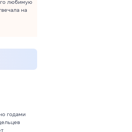
Его любимую
твечала на
но годами
дельцев
ет