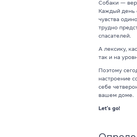
Собаки — вер
Каждый день 
чувства один
трудно предст
спасателей.
А лексику, к
так и на уров
Поэтому сегод
настроение со
себе четверо
вашем доме.
Let’s go!
Опреде