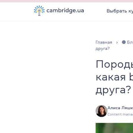
Выбрать к
Главная
🟠 Бл
друга?
Породы
какая 
друга?
Алиса Ляшк
Content mana