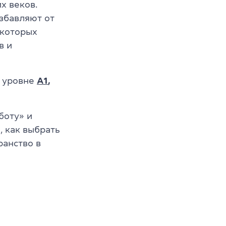
х веков.
збавляют от
 которых
в и
а уровне
A1
,
боту» и
, как выбрать
ранство в