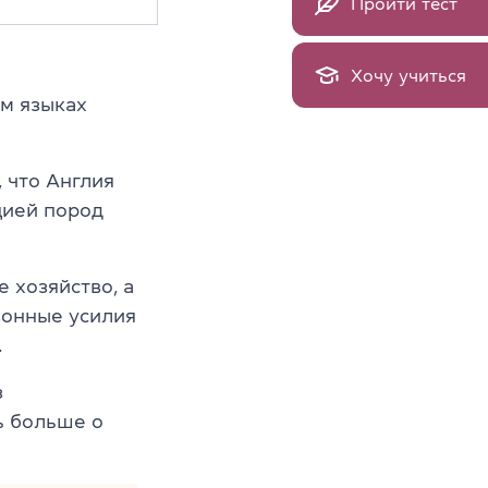
Пройти тест
Хочу учиться
ом языках
 что Англия
цией пород
 хозяйство, а
ионные усилия
.
з
ь больше о