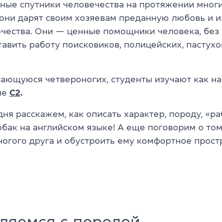
ные спутники человечества на протяжении многи
они дарят своим хозяевам преданную любовь и и
очества. Они — ценные помощники человека, без
авить работу поисковиков, полицейских, пастухо
асающуюся четвероногих, студенты изучают как н
не
C2
.
ня расскажем, как описать характер, породу, «ра
бак на английском языке! А еще поговорим о том
ногого друга и обустроить ему комфортное прост
ляемся с породой