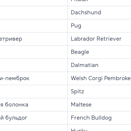
Dachshund
Pug
етривер
Labrador Retriever
Beagle
Dalmatian
и-пемброк
Welsh Corgi Pembroke
Spitz
я болонка
Maltese
й бульдог
French Bulldog
Husky