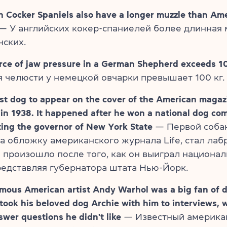
h Cocker Spaniels also have a longer muzzle than Am
— У английских кокер-спаниелей более длинная м
нских.
rce of jaw pressure in a German Shepherd exceeds 1
 челюсти у немецкой овчарки превышает 100 кг.
rst dog to appear on the cover of the American magaz
in 1938. It happened after he won a national dog com
ing the governor of New York State
— Первой собак
а обложку американского журнала Life, стал лабр
о произошло после того, как он выиграл национа
редставляя губернатора штата Нью-Йорк.
mous American artist Andy Warhol was a big fan of 
took his beloved dog Archie with him to interviews, 
wer questions he didn't like
— Известный америка