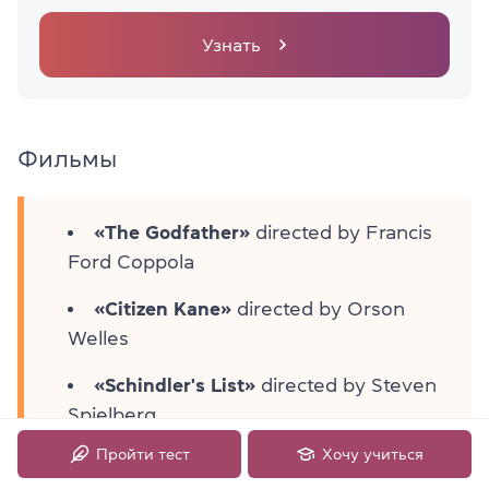
Узнать
Фильмы
«The Godfather»
directed by Francis
Ford Coppola
«Citizen Kane»
directed by Orson
Welles
«Schindler's List»
directed by Steven
Spielberg
Пройти тест
Хочу учиться
«Lawrence of Arabia»
directed by David