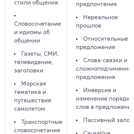
стили общения
предпочтения
Нереальное
Словосочетание
прошлое
и идиомы об
Относительные
общении
предложения
Газеты, СМИ,
Слова-связки и
телевидение,
сложноподчиненны
заголовки
предложения
Морская
Инверсия и
тематика и
изменение порядка
путешествия
слов в предложени
самолетом
Пассивный залог
Транспортные
словосочетания
Causative