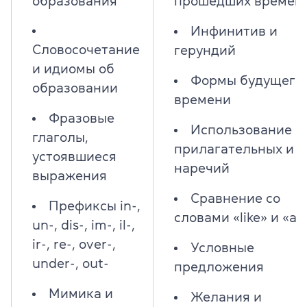
образования
прошедших времен
Инфинитив и
Словосочетание
герундий
и идиомы об
Формы будущего
образовании
времени
Фразовые
Использование
глаголы,
прилагательных и
устоявшиеся
наречий
выражения
Сравнение со
Префиксы in-,
словами «like» и «as
un-, dis-, im-, il-,
ir-, re-, over-,
Условные
under-, out-
предложения
Мимика и
Желания и