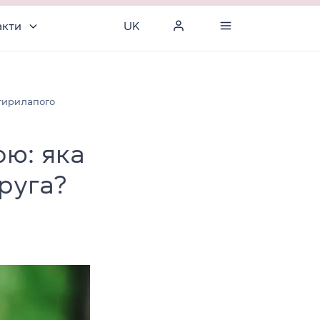
акти
UK
отирилапого
ою: яка
руга?