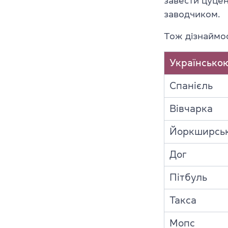
завести цуцен
заводчиком.
Тож дізнаймос
Українсько
Спанієль
Вівчарка
Йоркширськ
Дог
Пітбуль
Такса
Мопс