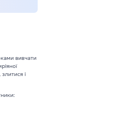
оками вивчати
мріяної
 злитися і
ники: