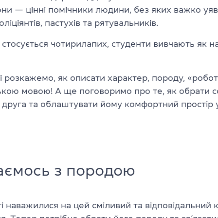
они — цінні помічники людини, без яких важко уя
ліціянтів, пастухів та рятувальників.
 стосується чотирилапих, студенти вивчають як на
 розкажемо, як описати характер, породу, «робот
ькою мовою! А ще поговоримо про те, як обрати с
друга та облаштувати йому комфортний простір у
аємось з породою
ті наважилися на цей сміливий та відповідальний 