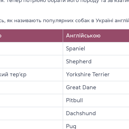
я. Тепер потрібно обрати його породу та зв’язати
ь, як називають популярних собак в Україні англі
ю
Англійською
Spaniel
Shepherd
ий тер’єр
Yorkshire Terrier
Great Dane
Pitbull
Dachshund
Pug