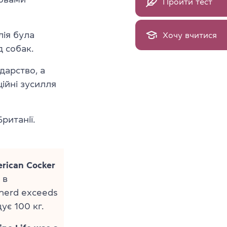
Пройти тест
лія була
Хочу вчитися
 собак.
дарство, а
ійні зусилля
ританії.
erican Cocker
 в
pherd exceeds
ує 100 кг.