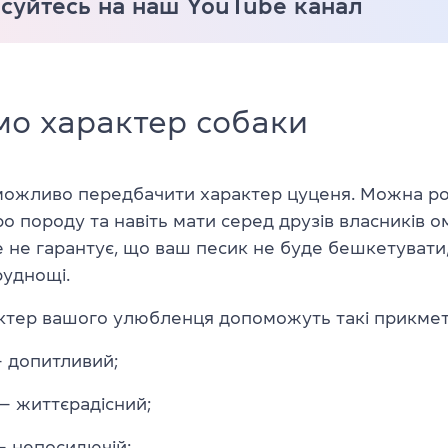
суйтесь на наш YouTube канал
мо характер собаки
можливо передбачити характер цуценя. Можна р
о породу та навіть мати серед друзів власників о
е не гарантує, що ваш песик не буде бешкетувати,
руднощі.
ктер вашого улюбленця допоможуть такі прикмет
 допитливий;
 життєрадісний;
 непосидючій;