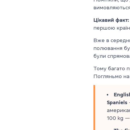
вимовляютьс
Цікавий факт
першою країн
Вже в середнь
полювання бул
були спрямова
Тому багато п
Погляньмо на 
Englis
Spaniels
американ
100 kg —