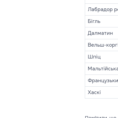
Лабрадор р
Бігль
Далматин
Вельш-корг
Шпіц
Мальтійськ
Французьки
Хаскі
Помітили, що 