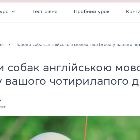
урс
Тест рівня
Пробний урок
Конт
ог
Породи собак англійською мовою: яка breed у вашого ч
 собак англійською мов
у вашого чотирилапого д
о
ger