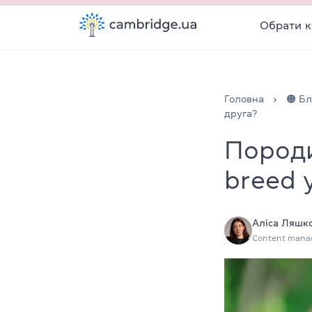
Обрати к
Головна
🟠 Бл
друга?
Породи
breed 
Аліса Ляшк
Content mana