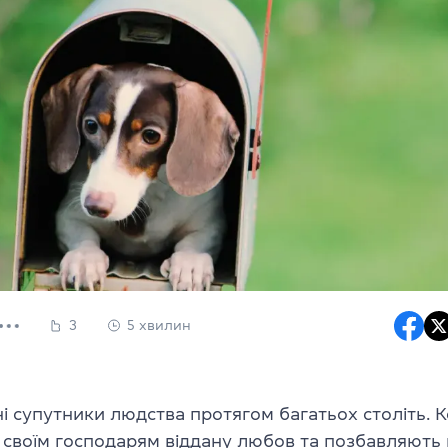
3
5 хвилин
і супутники людства протягом багатьох століть. 
своїм господарям віддану любов та позбавляють 