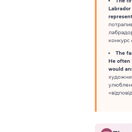
The fi
Labrador 
represen
потрапив
лабрадор
конкурс 
The fa
He often 
would ans
художник
улюблену
«відпові