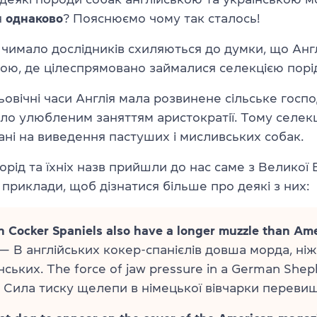
я
однаково
? Пояснюємо чому так сталось!
:
чимало дослідників схиляються до думки, що Анг
ою, де цілеспрямовано займалися селекцією порід
овічні часи Англія мала розвинене сільське госпо
о улюбленим заняттям аристократії. Тому селекц
ні на виведення пастуших і мисливських собак.
орід та їхніх назв прийшли до нас саме з Великої Б
приклади, щоб дізнатися більше про деякі з них:
h Cocker Spaniels also have a longer muzzle than Am
— В англійських кокер-спанієлів довша морда, ніж
ських. The force of jaw pressure in a German She
 Сила тиску щелепи в німецької вівчарки перевищ