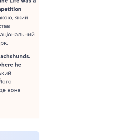
ine Life was a
petition
кою, який
став
 національний
рк.
dachshunds.
where he
ький
Його
 де вона