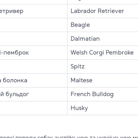
етривер
Labrador Retriever
Beagle
Dalmatian
і-пемброк
Welsh Corgi Pembroke
Spitz
а болонка
Maltese
й бульдог
French Bulldog
Husky
деякі породи собак англійською та українською 