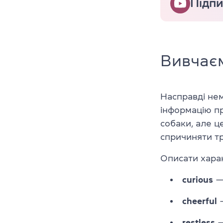
Підпи
Вивчає
Насправді не
інформацію пр
собаки, але ц
спричиняти т
Описати хара
curious
—
cheerful
—
restless
—