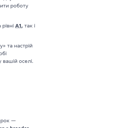
вити роботу
 рівні
A1
,
так і
у» та настрій
обі
 вашій оселі.
крок —