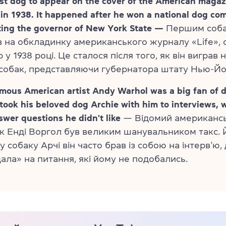
rst dog to appear on the cover of the American magaz
in 1938. It happened after he won a national dog com
ting the governor of New York State —
Першим соба
 на обкладинку американського журналу «Life», 
 у 1938 році. Це сталося після того, як він виграв
собак, представляючи губернатора штату Нью-Йо
mous American artist Andy Warhol was a big fan of 
took his beloved dog Archie with him to interviews, 
wer questions he didn't like
— Відомий американс
 Енді Воргол був великим шанувальником такс. 
 собаку Арчі він часто брав із собою на інтерв’ю,
дала» на питання, які йому не подобались.