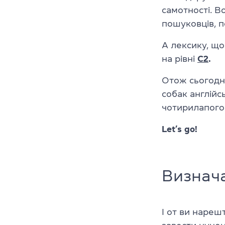
самотності. В
пошуковців, по
А лексику, що
на рівні
C2
.
Отож сьогодні
собак англійс
чотирилапого 
Let’s go!
Визнач
І от ви нареш