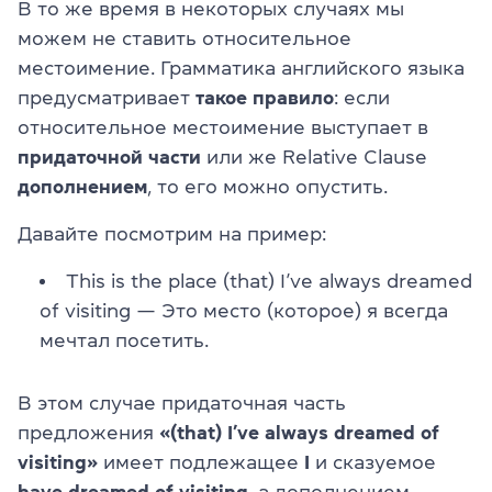
В то же время в некоторых случаях мы
можем не ставить относительное
местоимение. Грамматика английского языка
предусматривает
такое правило
: если
относительное местоимение выступает в
придаточной части
или же Relative Clause
дополнением
, то его можно опустить.
Давайте посмотрим на пример:
This is the place (that) I’ve always dreamed
of visiting — Это место (которое) я всегда
мечтал посетить.
В этом случае придаточная часть
предложения
«(that) I’ve always dreamed of
visiting»
имеет подлежащее
I
и сказуемое
have dreamed of visiting
, а дополнением