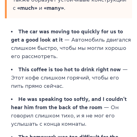
с
«much»
и
«many»
.
The car was moving too quickly for us to
get a good look at it
— Автомобиль двигался
слишком быстро, чтобы мы могли хорошо
его рассмотреть.
This coffee is too hot to drink right now
—
Этот кофе слишком горячий, чтобы его
пить прямо сейчас.
He was speaking too softly, and I couldn’t
hear him from the back of the room
— Он
говорил слишком тихо, и я не мог его
услышать с конца комнаты.
The homework was too difficult for the