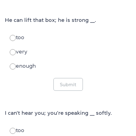
He can lift that box; he is strong ___.
too
very
enough
Submit
I can't hear you; you're speaking ___ softly.
too