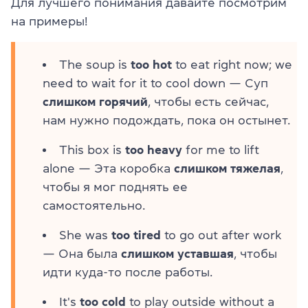
Для лучшего понимания давайте посмотрим
на примеры!
The soup is
too hot
to eat right now; we
need to wait for it to cool down — Суп
слишком горячий
, чтобы есть сейчас,
нам нужно подождать, пока он остынет.
This box is
too heavy
for me to lift
alone — Эта коробка
слишком тяжелая
,
чтобы я мог поднять ее
самостоятельно.
She was
too tired
to go out after work
— Она была
слишком уставшая
, чтобы
идти куда-то после работы.
It's
too cold
to play outside without a