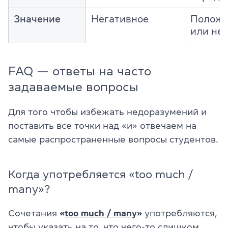
Значение
Негативное
Положи
или не
FAQ — ответы на часто
задаваемые вопросы
Для того чтобы избежать недоразумений и
поставить все точки над «и» отвечаем на
самые распространенные вопросы студентов.
Когда употребляется «too much /
many»?
Сочетания
«
too much / many
»
употребляются,
чтобы указать на то, что чего-то слишком