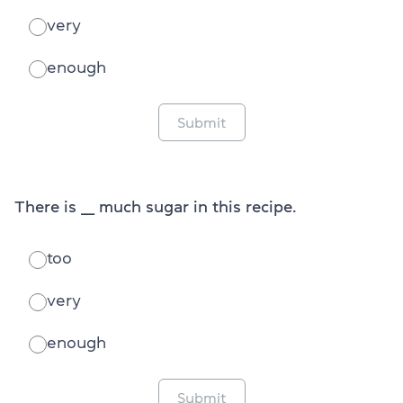
very
enough
Submit
There is ___ much sugar in this recipe.
too
very
enough
Submit