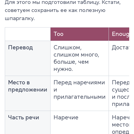
Для этого мы подготовили таблицу. Кстати,
советуем сохранить ее как полезную
шпаргалку.
Too
Enough
Перевод
Слишком,
Достат
слишком много,
больше, чем
нужно.
Место в
Перед наречиями
Перед
предложении
и
сущест
прилагательными
и после
прилаг
Часть речи
Наречие
Наречи
местои
опреде