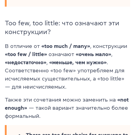
Too few, too little: что означают эти
конструкции?
В отличие от
«too much / many»
, конструкции
«too few / little»
означают
«очень мало»
,
«недостаточно»
,
«меньше, чем нужно»
.
Соответственно «too few» употребляем для
исчисляемых существительных, а «too little»
— для неисчисляемых.
Также эти сочетания можно заменить на
«not
enough»
— такой вариант значительно более
формальный.
There are too few chairs for everyone to