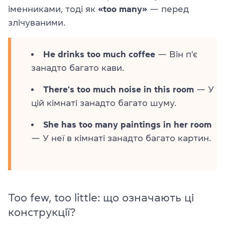
іменниками, тоді як
«too many»
— перед
злічуваними.
He drinks too much coffee
— Він п'є
занадто багато кави.
There's too much noise in this room
— У
цій кімнаті занадто багато шуму.
She has too many paintings in her room
— У неї в кімнаті занадто багато картин.
Too few, too little: що означають ці
конструкції?