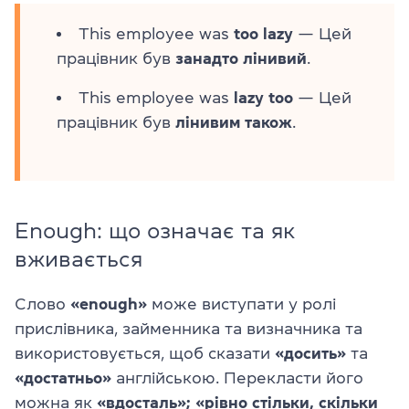
This employee was
too lazy
— Цей
працівник був
занадто лінивий
.
This employee was
lazy too
— Цей
працівник був
лінивим також
.
Enough: що означає та як
вживається
Слово
«enough»
може виступати у ролі
прислівника, займенника та визначника та
використовується, щоб сказати
«досить»
та
«достатньо»
англійською. Перекласти його
можна як
«вдосталь»; «рівно стільки, скільки