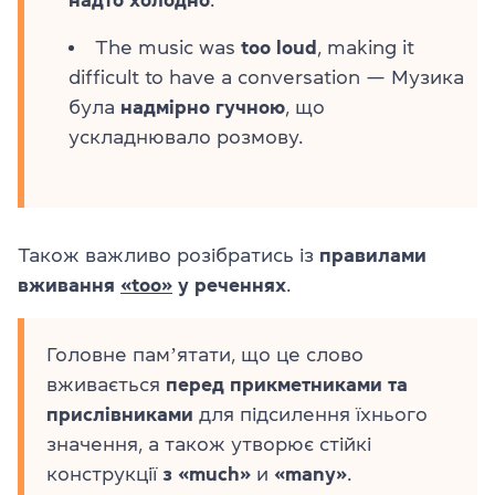
The music was
too loud
, making it
difficult to have a conversation — Музика
була
надмірно гучною
, що
ускладнювало розмову.
Також важливо розібратись із
правилами
вживання
«too»
у реченнях
.
Головне памʼятати, що це слово
вживається
перед прикметниками та
прислівниками
для підсилення їхнього
значення, а також утворює стійкі
конструкції
з «much»
и
«many»
.