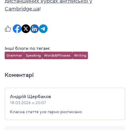
дистанційних курсах англійської у
Cambridge.ua
!
Інші блоги по тегам:
Grammar
Speaking
Words&Phrases
Writing
Коментарі
Андрій Щербаков
18.03.2026 о 20:07
Класна стаття усе гарно росписано