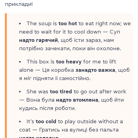
приклади!
The soup is
too hot
to eat right now; we
need to wait for it to cool down — Суп
надто гарячий
, щоб їсти зараз, нам
потрібно зачекати, поки він охолоне.
This box is
too heavy
for me to lift
alone — Ця коробка
занадто важка
, щоб
я міг підняти її самостійно.
She was
too tired
to go out after work
— Вона була
надто втомлена
, щоб йти
кудись після роботи.
It’s
too cold
to play outside without a
coat — Гратись на вулиці без пальта
надто холодно
.