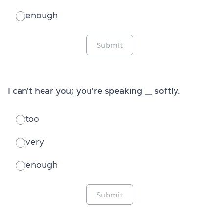
enough
Submit
I can't hear you; you're speaking ___ softly.
too
very
enough
Submit