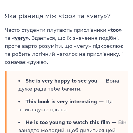
Яка різниця між «too» та «very»?
Часто студенти плутають прислівники
«too»
та
«
very
»
. Здається, що їх значення подібні,
проте варто розуміти, що «very» підкреслює
та робить логічний наголос на прислівнику, і
означає «дуже».
She is very happy to see you
— Вона
дуже рада тебе бачити.
This book is very interesting
— Ця
книга дуже цікава.
He is too young to watch this film
— Він
занадто молодий, щоб дивитися цей