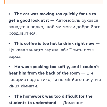
The car was moving too quickly for us to
get a good look at it
— Автомобіль рухався
занадто швидко, щоб ми могли добре його
роздивитися.
This coffee is too hot to drink right now
—
Ця кава занадто гаряча, аби її пити прям
зараз.
He was speaking too softly, and I couldn’t
hear him from the back of the room
— Він
говорив надто тихо, і я не міг його почути з
кінця кімнати.
The homework was too difficult for the
students to understand
— Домашнє