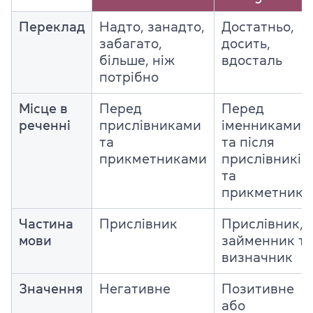
Переклад
Надто, занадто,
Достатньо,
забагато,
досить,
більше, ніж
вдосталь
потрібно
Місце в
Перед
Перед
реченні
прислівниками
іменниками
та
та після
прикметниками
прислівників
та
прикметникі
Частина
Прислівник
Прислівник,
мови
займенник та
визначник
Значення
Негативне
Позитивне
або