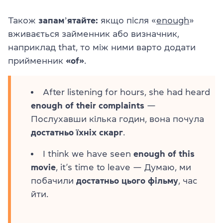
Також
запамʼятайте:
якщо після «
enough
»
вживається займенник або визначник,
наприклад that, то між ними варто додати
прийменник
«of»
.
After listening for hours, she had heard
enough of their complaints
—
Послухавши кілька годин, вона почула
достатньо їхніх скарг
.
I think we have seen
enough of this
movie
, it’s time to leave — Думаю, ми
побачили
достатньо цього фільму
, час
йти.