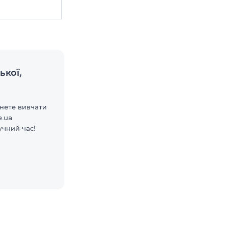
ької,
гнете вивчати
e.ua
чний час!