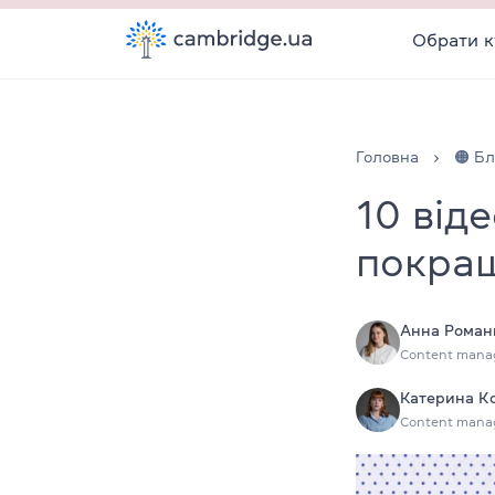
Обрати к
Головна
🟠 Бл
10 від
покращ
Анна Роман
Content mana
Катерина К
Content mana