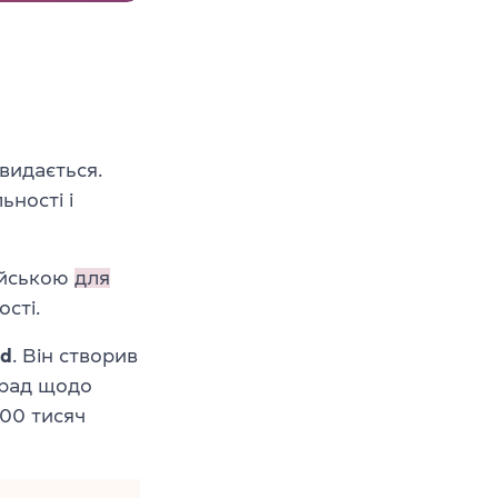
видається.
ьності і
лійською
для
сті.
ld
. Він створив
орад щодо
400 тисяч