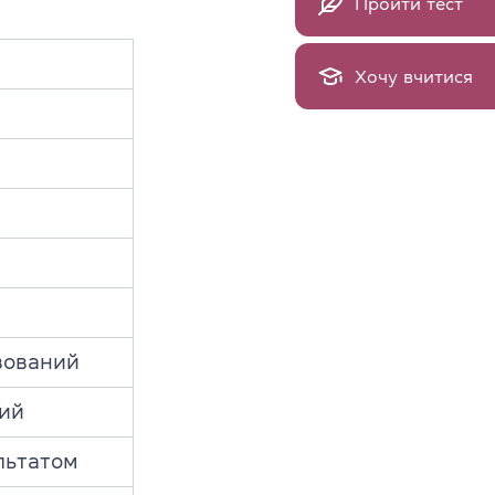
Пройти тест
Хочу вчитися
вований
ий
льтатом