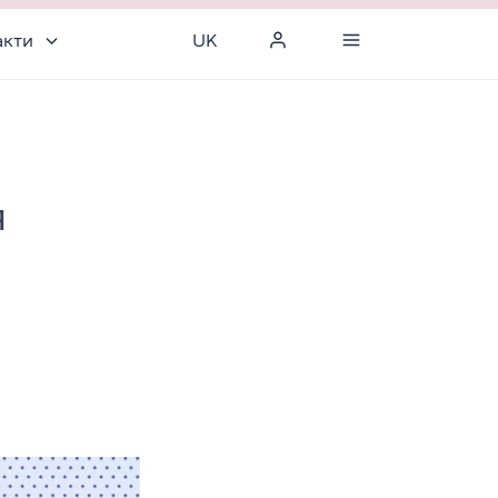
акти
UK
я