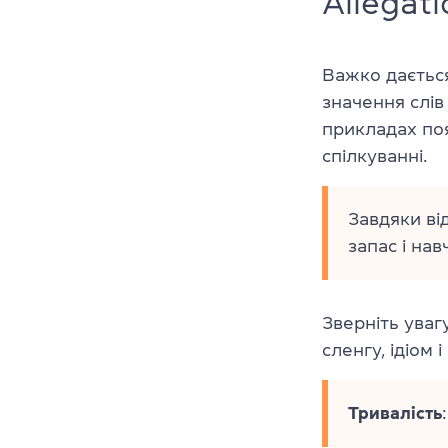
Allegati
Важко дається
значення слі
прикладах поя
спілкуванні.
Завдяки ві
запас і нав
Зверніть уваг
сленгу, ідіом і
Тривалість