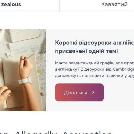
zealous
завзятий
Короткі відеоуроки англійс
присвячені одній темі
Маєте завантажений графік, але пра
англійську? Відеоуроки від Cambridg
допоможуть поліпшити навички у зру
Дізнатися