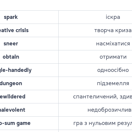
spark
іскра
eative crisis
творча криза
sneer
насміхатися
obtain
отримати
gle-handedly
одноосібно
dungeon
підземелля
ewildered
спантеличений, зди
alevolent
недоброзичлив
ro-sum game
гра з нульовим резу