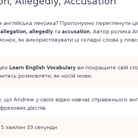
on, Allegedly, Accusation
 англійська лексика? Пропонуємо переглянути цік
в
allegation, allegedly
та
accusation
. Автор ролика
A
снює, як використовувати ці складні слова у пов
део
Learn English Vocabulary
ви покращите свій сл
читесь розмовляти, як носій мови.
у, що
Andrew у своїх відео
навчає справжнього анг
 фразових дієслів.
: 5 хвилин 33 секунди