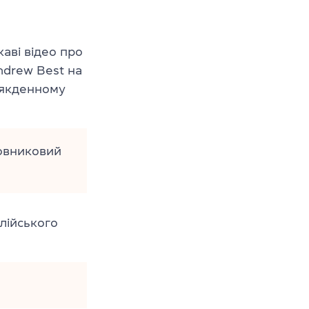
аві відео про
ndrew Best
на
сякденному
овниковий
лійського