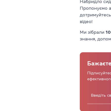
Набридло сиді
Пропонуємо а
дотримуйтесь 
відео!
Ми зібрали
10
знання, допом
Бажаєте
Підписуйтес
ефективног