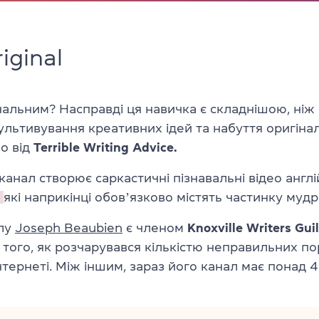
iginal
нальним? Насправді ця навичка є складнішою, ніж 
ультивування креативних ідей та набуття оригінал
о від
Terrible Writing Advice.
анал створює саркастичні пізнавальні відео анг
які наприкінці обовʼязково містять частинку мудро
лу
Joseph Beaubien
є членом
Knoxville Writers Gui
я того, як розчарувався кількістю неправильних п
нтернеті. Між іншим, зараз його канал має понад 