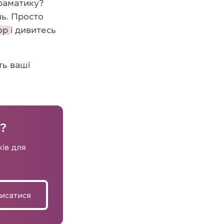
граматику?
ь. Просто
op
і дивитесь
ть ваші
у?
ків для
исатися