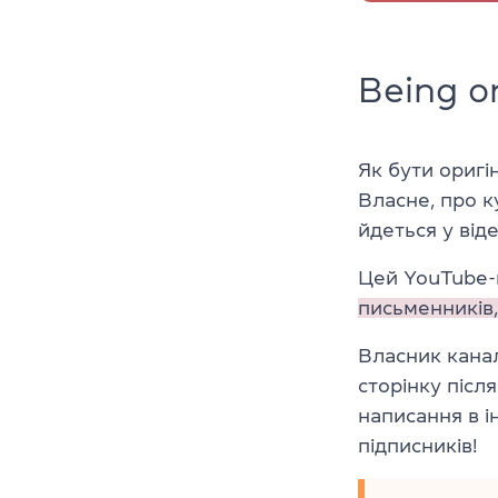
Being or
Як бути оригі
Власне, про к
йдеться у віде
Цей YouTube-к
письменників,
Власник кана
сторінку післ
написання в і
підписників!