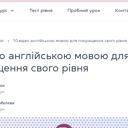
урс
Тест рівня
Пробний урок
Конт
ог
10 відео англійською мовою для покращення свого рівня
ео англійською мовою дл
ення свого рівня
юк
ger
обєлєва
ger