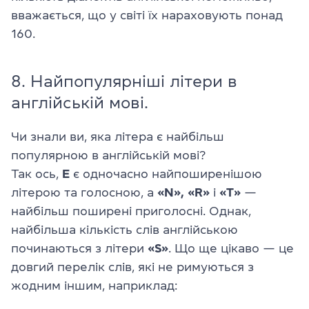
вважається, що у світі їх нараховують понад
160.
8. Найпопулярніші літери в
англійській мові.
Чи знали ви, яка літера є найбільш
популярною в англійській мові?
Так ось,
E
є одночасно найпоширенішою
літерою та голосною, а
«N», «R»
і
«T»
—
найбільш поширені приголосні. Однак,
найбільша кількість слів англійською
починаються з літери
«S»
. Що ще цікаво — це
довгий перелік слів, які не римуються з
жодним іншим, наприклад: