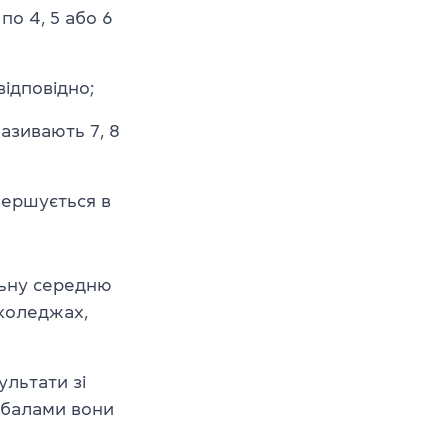
по 4, 5 або 6
відповідно;
азивають 7, 8
вершується в
льну середню
 коледжах,
ультати зі
и балами вони