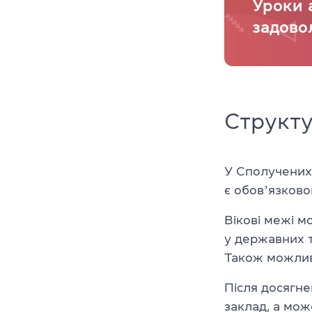
Уроки 
задово
Структ
У Сполучених
є обовʼязковою
Вікові межі м
у державних 
Також можлив
Після досягн
заклад, а мож