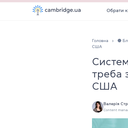
Обрати к
Головна
🟠 Бл
США
Систем
треба 
США
Валерія Стр
Content mana