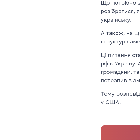
Що потрібно з
розібратися, 
українську.
А також, на щ
структура ам
Ці питання с
рф в Україну.
громадяни, та
потрапив в а
Тому розпові
у США.