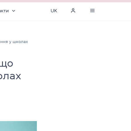
акти
UK
ання у школах
 що
олах