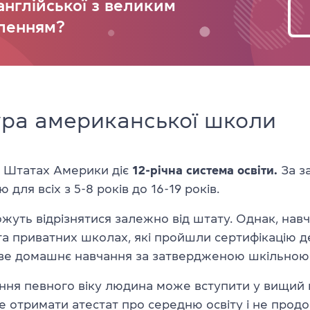
англійської з великим
ленням?
ура американської школи
 Штатах Америки діє
12-річна система освіти.
За з
 для всіх з 5-8 років до 16-19 років.
ожуть відрізнятися залежно від штату. Однак, на
та приватних школах, які пройшли сертифікацію д
е домашнє навчання за затвердженою шкільною
ення певного віку людина може вступити у вищий
е отримати атестат про середню освіту і не прод