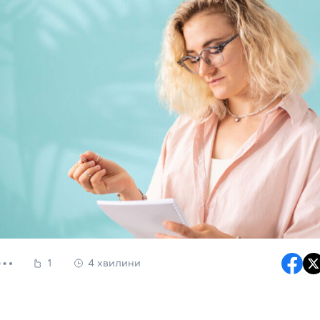
1
4 хвилини