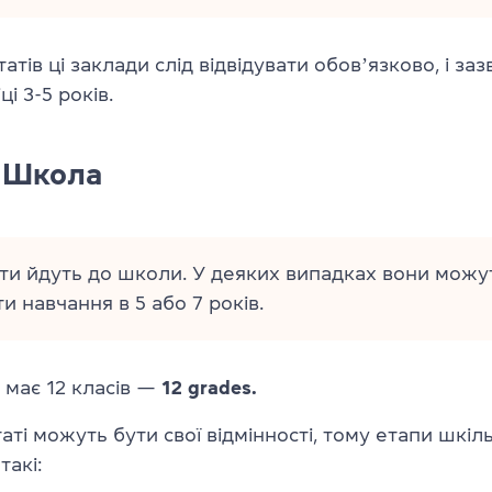
тів ці заклади слід відвідувати обовʼязково, і за
ці 3-5 років.
Школа
діти йдуть до школи. У деяких випадках вони можу
и навчання в 5 або 7 років.
має 12 класів —
12 grades.
ті можуть бути свої відмінності, тому етапи шкіл
акі: