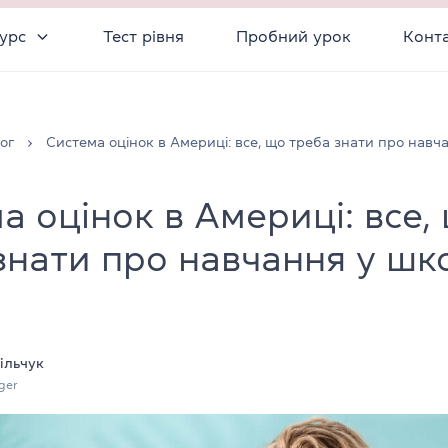
урс
Тест рівня
Пробний урок
Конт
ог
Система оцінок в Америці: все, що треба знати про навч
а оцінок в Америці: все,
знати про навчання у шк
ільчук
ger