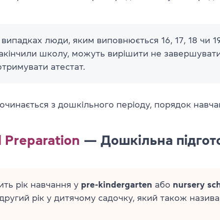
 випадках люди, яким виповнюється 16, 17, 18 чи 19
закінчили школу, можуть вирішити не завершуват
 отримувати атестат.
очинається з дошкільного періоду, порядок навч
 Preparation
— Дошкільна підгот
ть рік навчання у
pre-kindergarten
або
nursery sch
і другий рік у дитячому садочку, який також назив