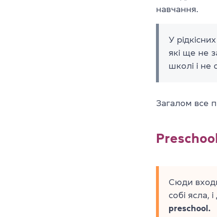
навчання.
У рідкісних
які ще не 
школі і не
Загалом все п
Preschool
Сюди входи
собі ясла, 
preschool.