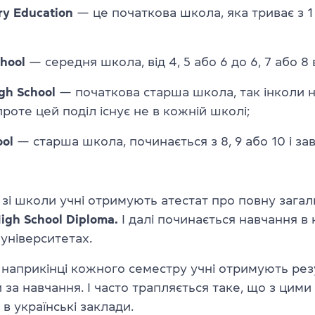
ry Education
— це початкова школа, яка триває з 1 
hool
— середня школа, від 4, 5 або 6 до 6, 7 або 8 
gh School
— початкова старша школа, так інколи н
 проте цей поділ існує не в кожній школі;
ool
— старша школа, починається з 8, 9 або 10 і за
 зі школи учні отримують атестат про повну зага
igh School Diploma.
І далі починається навчання в
 університетах.
, наприкінці кожного семестру учні отримують рез
 за навчання. І часто трапляється таке, що з цим
в українські заклади.