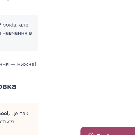
 років, але
и навчання в
ання — нижче!
овка
ool,
це такі
ається