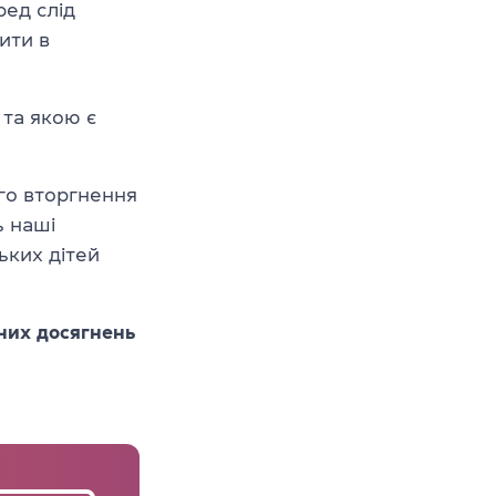
ред слід
ити в
 та якою є
го вторгнення
ь наші
ьких дітей
них досягнень