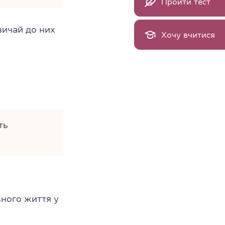
Пройти тест
звичай до них
Хочу вчитися
ть
ьного життя у