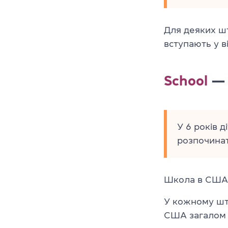
Для деяких шта
вступають у ві
School
— 
У 6 років 
розпочинат
Школа в США 
У кожному шта
США загалом т