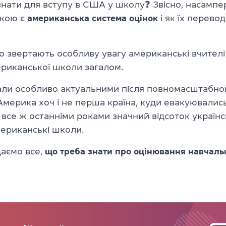
нати для вступу в США у школу❓ Звісно, насампе
якою є
американська система оцінок
і як їх перевод
о звертають особливу увагу американські вчителі
ериканської школи загалом.
тали особливо актуальними після повномасштабно
 Америка хоч і не перша країна, куди евакуювалис
 все ж останніми роками значний відсоток українс
мериканські школи.
даємо все,
що треба знати про оцінювання навчаль